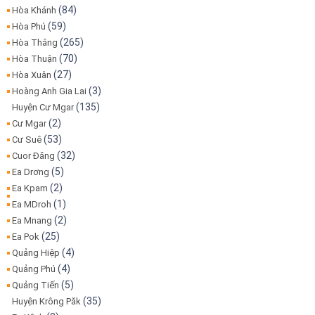
(84)
Hòa Khánh
(59)
Hòa Phú
(265)
Hòa Thắng
(70)
Hòa Thuận
(27)
Hòa Xuân
(3)
Hoàng Anh Gia Lai
(135)
Huyện Cư Mgar
(2)
Cư Mgar
(53)
Cư Suê
(32)
Cuor Đăng
(5)
Ea Drơng
(2)
Ea Kpam
(1)
Ea MDroh
(2)
Ea Mnang
(25)
Ea Pok
(4)
Quảng Hiệp
(4)
Quảng Phú
(5)
Quảng Tiến
(35)
Huyện Krông Păk