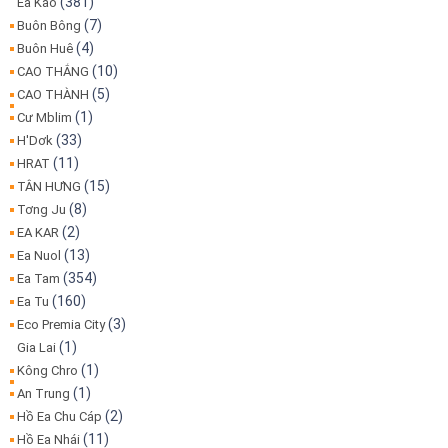
(381)
Ea Kao
(7)
Buôn Bông
(4)
Buôn Huê
(10)
CAO THẮNG
(5)
CAO THÀNH
(1)
Cư Mblim
(33)
H'Dơk
(11)
HRAT
(15)
TÂN HƯNG
(8)
Tơng Ju
(2)
EA KAR
(13)
Ea Nuol
(354)
Ea Tam
(160)
Ea Tu
(3)
Eco Premia City
(1)
Gia Lai
(1)
Kông Chro
(1)
An Trung
(2)
Hồ Ea Chu Cáp
(11)
Hồ Ea Nhái