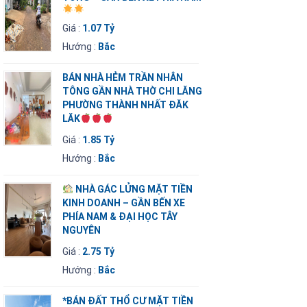
Giá :
1.07 Tỷ
Hướng :
Bắc
BÁN NHÀ HẺM TRẦN NHÂN
TÔNG GẦN NHÀ THỜ CHI LĂNG
PHƯỜNG THÀNH NHẤT ĐĂK
LĂK
Giá :
1.85 Tỷ
Hướng :
Bắc
NHÀ GÁC LỬNG MẶT TIỀN
KINH DOANH – GẦN BẾN XE
PHÍA NAM & ĐẠI HỌC TÂY
NGUYÊN
Giá :
2.75 Tỷ
Hướng :
Bắc
*BÁN ĐẤT THỔ CƯ MẶT TIỀN