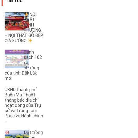
TIN TỨC
(3)
26A
(1)
26B
NỘI
THẤT
(2)
27B
MINH
(1)
2KC
PHƯƠNG
(29)
– NỘI THẤT GỖ ĐẸP,
30/4
GIÁ XƯỞNG
(1)
32
(1)
32A
Danh
(1)
3A
sách 102
xã,
(3)
3B
phường
(1)
3KC
của tỉnh Đắk Lắk
(1)
4A
mới
(2)
4B
UBND thành phố
(1)
5A
Buôn Ma Thuột
(3)
5KC
thông báo địa chỉ
hoạt động của Trụ
(1)
6A
sở và Trung tâm
(1)
6B
Phục vụ Hành chính
(2)
6KC
...
(1)
8A
Đất trồng
(3)
8B
lúa có