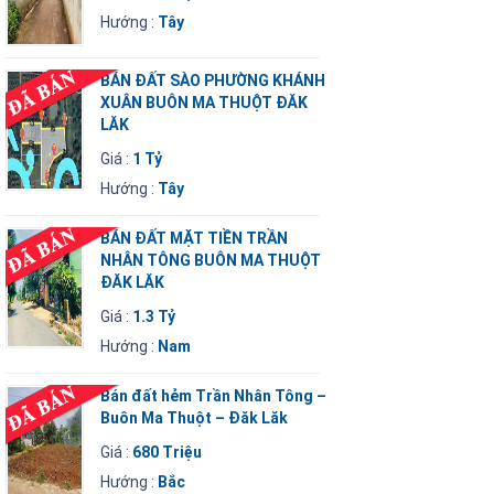
Hướng :
Tây
BÁN ĐẤT SÀO PHƯỜNG KHÁNH
XUÂN BUÔN MA THUỘT ĐĂK
LĂK
Giá :
1 Tỷ
Hướng :
Tây
BÁN ĐẤT MẶT TIỀN TRẦN
NHÂN TÔNG BUÔN MA THUỘT
ĐĂK LĂK
Giá :
1.3 Tỷ
Hướng :
Nam
Bán đất hẻm Trần Nhân Tông –
Buôn Ma Thuột – Đăk Lăk
Giá :
680 Triệu
Hướng :
Bắc