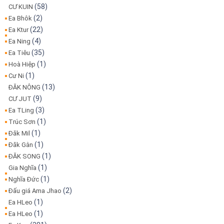
(58)
CƯ KUIN
(2)
Ea Bhôk
(22)
Ea Ktur
(4)
Ea Ning
(35)
Ea Tiêu
(1)
Hoà Hiệp
(1)
Cư Ni
(13)
ĐĂK NÔNG
(9)
CƯ JUT
(3)
Ea TLing
(1)
Trúc Sơn
(1)
Đăk Mil
(1)
Đăk Gằn
(1)
ĐĂK SONG
(1)
Gia Nghĩa
(1)
Nghĩa Đức
(2)
Đấu giá Ama Jhao
(1)
Ea HLeo
(1)
Ea HLeo