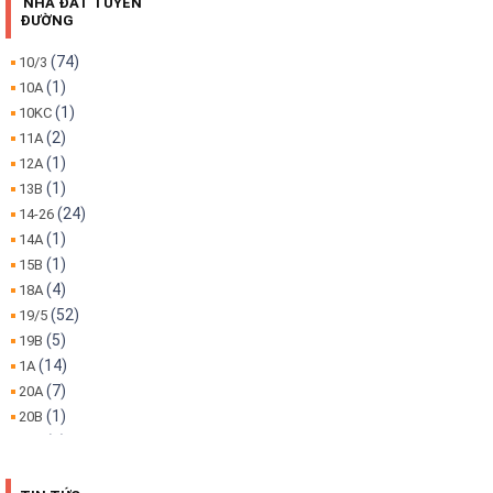
NHÀ ĐẤT TUYẾN
ĐƯỜNG
(74)
10/3
(1)
10A
(1)
10KC
(2)
11A
(1)
12A
(1)
13B
(24)
14-26
(1)
14A
(1)
15B
(4)
18A
(52)
19/5
(5)
19B
(14)
1A
(7)
20A
(1)
20B
(1)
22A
(1)
22B
(4)
25B