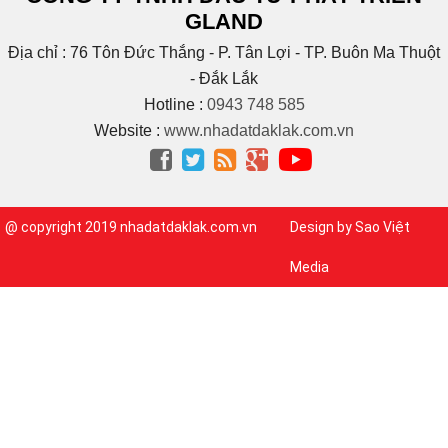
(1)
Buôn Tara
GLAND
(1)
Buôn Trấp
(6)
C
Địa chỉ : 76 Tôn Đức Thắng - P. Tân Lợi - TP. Buôn Ma Thuột
(2)
Cao Bá Quát
- Đắk Lắk
(15)
Cao Thắng
Hotline :
0943 748 585
(5)
CAO THÀNH
Website :
www.nhadatdaklak.com.vn
Cao tốc Bmt – Nha




Trang
(1)
(3)
Cao Xuân Huy
(1)
Chế Lan Viên
@ copyright 2019 nhadatdaklak.com.vn
Design by Sao Việt
(3)
Chính Hữu
(1)
Chu Huy Mân
Media
(1)
Chu Mạnh Trinh
(9)
Chu Văn An
(1)
Chu Văn Tấn
(1)
CMT8
(3)
Cống Quỳnh
(1)
Cư Bao
(46)
Cư bua
(5)
Cù Chính Lan