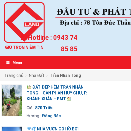
Hotline :
0943 74
85 85
Menu
>
>
Trang chủ
Nhà Đất
Trần Nhân Tông
ĐẤT ĐẸP HẺM TRẦN NHÂN
TÔNG – GẦN PHAN HUY CHÚ, P.
KHÁNH XUÂN – BMT
Giá :
870 Triệu
Hướng :
Đông Bắc
NHÀ VƯỜN CÓ HỒ BƠI –