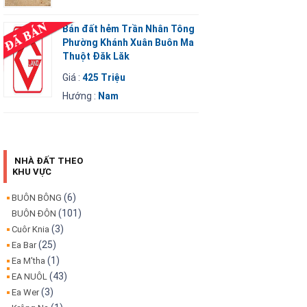
Bán đất hẻm Trần Nhân Tông
Phường Khánh Xuân Buôn Ma
Thuột Đăk Lăk
Giá :
425 Triệu
Hướng :
Nam
NHÀ ĐẤT THEO
KHU VỰC
(6)
BUÔN BÔNG
(101)
BUÔN ĐÔN
(3)
Cuôr Knia
(25)
Ea Bar
(1)
Ea M'tha
(43)
EA NUÔL
(3)
Ea Wer