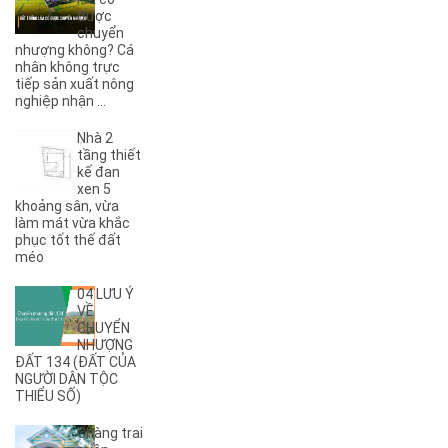
(1)
8KC
được
chuyển
(1)
9A
nhượng không? Cá
(1)
9KC
nhân không trực
(7)
A
tiếp sản xuất nông
nghiệp nhận ...
(5)
A Dừa
(4)
A Tranh
Nhà 2
(7)
A1
tầng thiết
(3)
kế đan
A10
xen 5
(4)
A11
khoảng sân, vừa
(6)
A12
làm mát vừa khắc
phục tốt thế đất
(2)
A13
méo
(1)
A14
(7)
A2
04 LƯU Ý
(5)
A3
VỀ
CHUYỂN
(6)
A4
NHƯỢNG
(8)
A5
ĐẤT 134 (ĐẤT CỦA
NGƯỜI DÂN TỘC
(5)
A6
THIỂU SỐ)
(17)
A7
(3)
A8
Chàng trai