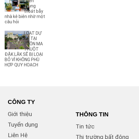
(2)
A9
miền
Trung
(27)
Ama Jhao
thoát bẫy
(44)
Ama Khê
nhà kê biên nhờ một
(2)
câu hỏi
Ama Pui
(3)
Ama Sa
LOẠT DỰ
(2)
Ami Đoan
ÁN TẠI
(8)
An Dương Vương
BUÔN MA
THUỘT
(2)
Ân Phú
ĐĂK LĂK SẼ BỊ LOẠI
(3)
Âu Cơ
BỎ VÌ KHÔNG PHÙ
(2)
B
HỢP QUY HOẠCH
(1)
B1
(13)
B2
(13)
B3
(3)
B4
(6)
B5
CÔNG TY
(1)
B7
Giới thiệu
THÔNG TIN
(1)
Bà Triệu
(1)
Bạch Đằng
Tuyển dụng
Tin tức
(1)
Bùi Hữu Nghĩa
Liên Hệ
(3)
Bùi Huy Bích
Thị trường bất động