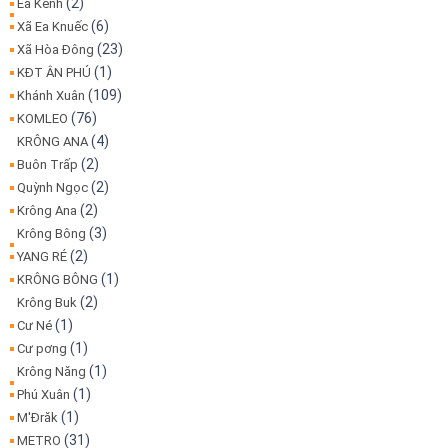
(2)
Ea Kênh
(6)
Xã Ea Knuếc
(23)
Xã Hòa Đông
(1)
KĐT ÂN PHÚ
(109)
Khánh Xuân
(76)
KOMLEO
(4)
KRÔNG ANA
(2)
Buôn Trấp
(2)
Quỳnh Ngọc
(2)
Krông Ana
(3)
Krông Bông
(2)
YANG RÉ
(1)
KRÔNG BÔNG
(2)
Krông Buk
(1)
Cư Né
(1)
Cư pơng
(1)
Krông Năng
(1)
Phú Xuân
(1)
M'Đrăk
(31)
METRO