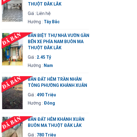
THUỘT ĐĂK LĂK
Giá : Liên hệ
Hướng :
Tây Bắc
BÁN BIỆT THỰ NHÀ VƯỜN GẦN
BẾN XE PHÍA NAM BUÔN MA
THUỘT ĐĂK LĂK
Giá :
2.45 Tỷ
Hướng :
Nam
BÁN ĐẤT HẺM TRẦN NHÂN
TÔNG PHƯỜNG KHÁNH XUÂN
Giá :
490 Triệu
Hướng :
Đông
BÁN ĐẤT HẺM KHÁNH XUÂN
BUÔN MA THUỘT ĐĂK LĂK
Giá :
780 Triệu