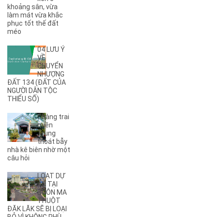
(4)
A11
khoảng sân, vừa
(6)
A12
làm mát vừa khắc
phục tốt thế đất
(2)
A13
méo
(1)
A14
(7)
A2
04 LƯU Ý
(5)
A3
VỀ
CHUYỂN
(6)
A4
NHƯỢNG
(8)
A5
ĐẤT 134 (ĐẤT CỦA
NGƯỜI DÂN TỘC
(5)
A6
THIỂU SỐ)
(17)
A7
(3)
A8
Chàng trai
(2)
A9
miền
Trung
(27)
Ama Jhao
thoát bẫy
(44)
Ama Khê
nhà kê biên nhờ một
(2)
câu hỏi
Ama Pui
(3)
Ama Sa
LOẠT DỰ
(2)
Ami Đoan
ÁN TẠI
(8)
An Dương Vương
BUÔN MA
THUỘT
(3)
Ân Phú
ĐĂK LĂK SẼ BỊ LOẠI
(3)
Âu Cơ