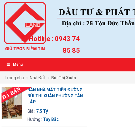
Hotline :
0943 74
85 85
Menu
>
>
Trang chủ
Nhà Đất
Bùi Thị Xuân
BÁN NHÀ MẶT TIỀN ĐƯỜNG
BÙI THỊ XUÂN PHƯỜNG TÂN
LẬP
Giá :
7.5 Tỷ
Hướng :
Tây Bắc