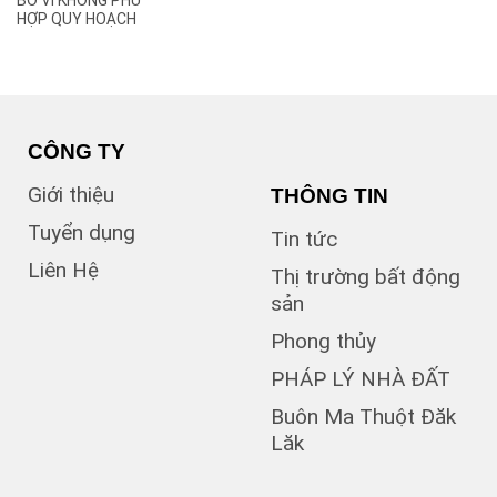
BỎ VÌ KHÔNG PHÙ
(2)
B
HỢP QUY HOẠCH
(1)
B1
(13)
B2
(13)
B3
(3)
B4
(6)
B5
CÔNG TY
(1)
B7
Giới thiệu
THÔNG TIN
(1)
Bà Triệu
(1)
Bạch Đằng
Tuyển dụng
Tin tức
(1)
Bùi Hữu Nghĩa
Liên Hệ
(3)
Bùi Huy Bích
Thị trường bất động
(1)
Bùi Thị Xuân
sản
(5)
BUÔN BÔNG
Phong thủy
(1)
Buôn Cư dluê
(1)
Buôn Dong
PHÁP LÝ NHÀ ĐẤT
Buôn Đất – HĐơk
Buôn Ma Thuột Đăk
(26)
Lăk
(46)
BUÔN ĐÔN
(3)
Buôn Ea Nao