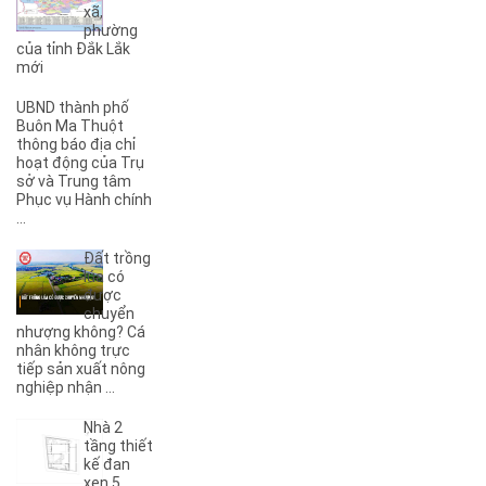
xã,
(3)
3B
phường
(1)
3KC
của tỉnh Đắk Lắk
(1)
4A
mới
(2)
4B
UBND thành phố
(1)
5A
Buôn Ma Thuột
(3)
5KC
thông báo địa chỉ
hoạt động của Trụ
(1)
6A
sở và Trung tâm
(1)
6B
Phục vụ Hành chính
(2)
6KC
...
(1)
8A
Đất trồng
(3)
8B
lúa có
(1)
8KC
được
chuyển
(1)
9A
nhượng không? Cá
(1)
9KC
nhân không trực
(7)
A
tiếp sản xuất nông
nghiệp nhận ...
(5)
A Dừa
(4)
A Tranh
Nhà 2
(7)
A1
tầng thiết
(3)
kế đan
A10
xen 5