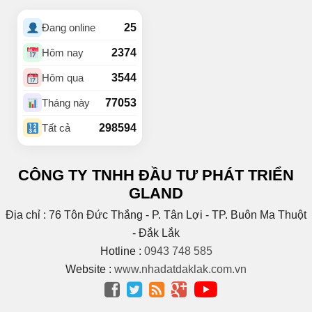
(1)
Buôn Hồ
(4)
Buôn Hrat
25
Đang online
(4)
BUÔN HUÊ
(21)
Buôn Ju
2374
Hôm nay
(3)
Buôn KBu
3544
Hôm qua
(1)
Buôn Ko Đung
(4)
Buôn Komleo
77053
Tháng này
(18)
Buôn Ky
298594
Tất cả
BUÔN MAP – EA PÔK
(2)
(4)
Buôn Niêng
CÔNG TY TNHH ĐẦU TƯ PHÁT TRIỂN
(1)
Buôn Tara
GLAND
(1)
Buôn Trấp
(6)
C
Địa chỉ : 76 Tôn Đức Thắng - P. Tân Lợi - TP. Buôn Ma Thuột
(2)
Cao Bá Quát
- Đắk Lắk
(15)
Cao Thắng
Hotline :
0943 748 585
(5)
CAO THÀNH
Website :
www.nhadatdaklak.com.vn
Cao tốc Bmt – Nha




Trang
(1)
(3)
Cao Xuân Huy