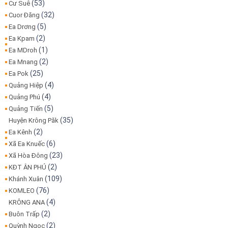
(53)
Cư Suê
(32)
Cuor Đăng
(5)
Ea Drơng
(2)
Ea Kpam
(1)
Ea MDroh
(2)
Ea Mnang
(25)
Ea Pok
(4)
Quảng Hiệp
(4)
Quảng Phú
(5)
Quảng Tiến
(35)
Huyện Krông Păk
(2)
Ea Kênh
(6)
Xã Ea Knuếc
(23)
Xã Hòa Đông
(2)
KĐT ÂN PHÚ
(109)
Khánh Xuân
(76)
KOMLEO
(4)
KRÔNG ANA
(2)
Buôn Trấp
(2)
Quỳnh Ngọc