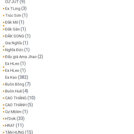
(9)
CƯ JUT
(3)
Ea TLing
(1)
Trúc Sơn
(1)
Đăk Mil
(1)
Đăk Gằn
(1)
ĐĂK SONG
(1)
Gia Nghĩa
(1)
Nghĩa Đức
(2)
Đấu giá Ama Jhao
(1)
Ea HLeo
(1)
Ea HLeo
(382)
Ea Kao
(7)
Buôn Bông
(4)
Buôn Huê
(10)
CAO THẮNG
(5)
CAO THÀNH
(1)
Cư Mblim
(33)
H'Dơk
(11)
HRAT
(15)
TÂN HƯNG