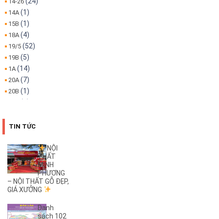
(24)
14-26
(1)
14A
(1)
15B
(4)
18A
(52)
19/5
(5)
19B
(14)
1A
(7)
20A
(1)
20B
(1)
22A
(1)
22B
(4)
25B
TIN TỨC
(3)
26A
(1)
26B
NỘI
THẤT
(2)
27B
MINH
(1)
2KC
PHƯƠNG
(29)
– NỘI THẤT GỖ ĐẸP,
30/4
GIÁ XƯỞNG
(1)
32
(1)
32A
Danh
(1)
3A
sách 102