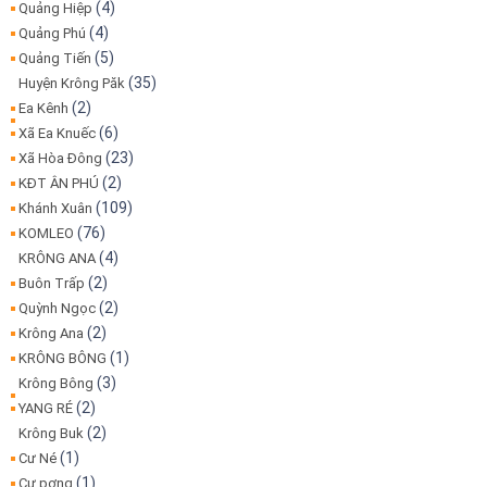
(4)
Quảng Hiệp
(4)
Quảng Phú
(5)
Quảng Tiến
(35)
Huyện Krông Păk
(2)
Ea Kênh
(6)
Xã Ea Knuếc
(23)
Xã Hòa Đông
(2)
KĐT ÂN PHÚ
(109)
Khánh Xuân
(76)
KOMLEO
(4)
KRÔNG ANA
(2)
Buôn Trấp
(2)
Quỳnh Ngọc
(2)
Krông Ana
(1)
KRÔNG BÔNG
(3)
Krông Bông
(2)
YANG RÉ
(2)
Krông Buk
(1)
Cư Né
(1)
Cư pơng