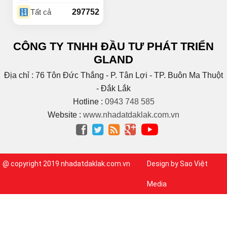
(18)
Buôn Ky
297752
Tất cả
BUÔN MAP – EA PÔK
(2)
(4)
Buôn Niêng
CÔNG TY TNHH ĐẦU TƯ PHÁT TRIỂN
(1)
Buôn Tara
GLAND
(1)
Buôn Trấp
(6)
C
Địa chỉ : 76 Tôn Đức Thắng - P. Tân Lợi - TP. Buôn Ma Thuột
(2)
Cao Bá Quát
- Đắk Lắk
(15)
Cao Thắng
Hotline :
0943 748 585
(5)
CAO THÀNH
Website :
www.nhadatdaklak.com.vn
Cao tốc Bmt – Nha




Trang
(1)
(3)
Cao Xuân Huy
(1)
Chế Lan Viên
@ copyright 2019 nhadatdaklak.com.vn
Design by Sao Việt
(3)
Chính Hữu
(1)
Chu Huy Mân
Media
(1)
Chu Mạnh Trinh
(9)
Chu Văn An
(1)
Chu Văn Tấn
(1)
CMT8