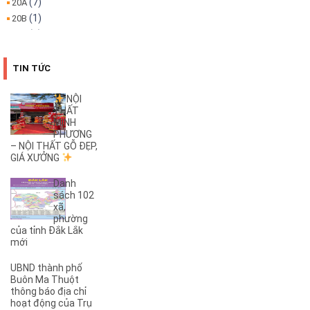
(7)
20A
(1)
20B
(1)
22A
(1)
22B
(4)
25B
TIN TỨC
(3)
26A
(1)
26B
NỘI
THẤT
(2)
27B
MINH
(1)
2KC
PHƯƠNG
(29)
– NỘI THẤT GỖ ĐẸP,
30/4
GIÁ XƯỞNG
(1)
32
(1)
32A
Danh
(1)
3A
sách 102
xã,
(3)
3B
phường
(1)
3KC
của tỉnh Đắk Lắk
(1)
4A
mới
(2)
4B
UBND thành phố
(1)
5A
Buôn Ma Thuột
(3)
5KC
thông báo địa chỉ
hoạt động của Trụ
(1)
6A