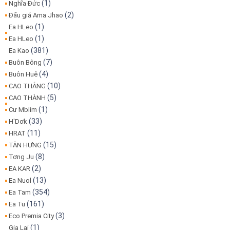
(1)
Nghĩa Đức
(2)
Đấu giá Ama Jhao
(1)
Ea HLeo
(1)
Ea HLeo
(381)
Ea Kao
(7)
Buôn Bông
(4)
Buôn Huê
(10)
CAO THẮNG
(5)
CAO THÀNH
(1)
Cư Mblim
(33)
H'Dơk
(11)
HRAT
(15)
TÂN HƯNG
(8)
Tơng Ju
(2)
EA KAR
(13)
Ea Nuol
(354)
Ea Tam
(161)
Ea Tu
(3)
Eco Premia City
(1)
Gia Lai