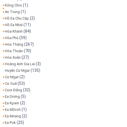
(1)
Kông Chro
(1)
An Trung
(2)
Hồ Ea Chu Cáp
(11)
Hồ Ea Nhái
(84)
Hòa Khánh
(59)
Hòa Phú
(267)
Hòa Thắng
(70)
Hòa Thuận
(27)
Hòa Xuân
(3)
Hoàng Anh Gia Lai
(135)
Huyện Cư Mgar
(2)
Cư Mgar
(53)
Cư Suê
(32)
Cuor Đăng
(5)
Ea Drơng
(2)
Ea Kpam
(1)
Ea MDroh
(2)
Ea Mnang
(25)
Ea Pok