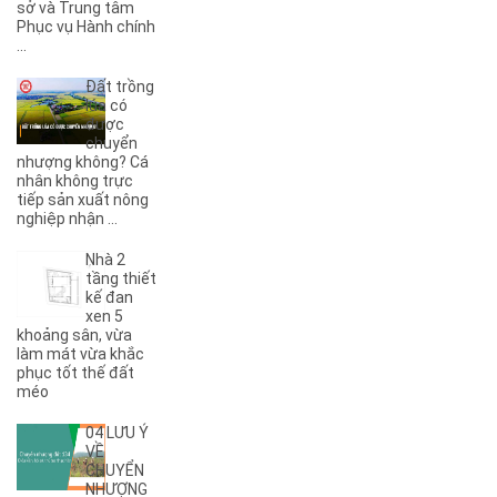
sở và Trung tâm
(1)
6B
Phục vụ Hành chính
(2)
6KC
...
(1)
8A
Đất trồng
(3)
8B
lúa có
(1)
8KC
được
chuyển
(1)
9A
nhượng không? Cá
(1)
9KC
nhân không trực
(7)
A
tiếp sản xuất nông
nghiệp nhận ...
(5)
A Dừa
(4)
A Tranh
Nhà 2
(7)
A1
tầng thiết
(3)
kế đan
A10
xen 5
(4)
A11
khoảng sân, vừa
(6)
A12
làm mát vừa khắc
phục tốt thế đất
(2)
A13
méo
(1)
A14
(7)
A2
04 LƯU Ý
(5)
A3
VỀ
CHUYỂN
(6)
A4
NHƯỢNG