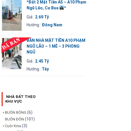
*Đất 2 Mặt Tiền A5 – A10 Phạm
Ngũ Lão, Cư Bua
*
Giá :
2.69 Tỷ
Hướng :
Đông Nam
BÁN NHÀ MẶT TIỀN A10 PHẠM
NGŨ LÃO – 1 MÊ – 3 PHÒNG
NGỦ
Giá :
2.45 Tỷ
Hướng :
Tây
NHÀ ĐẤT THEO
KHU VỰC
(6)
BUÔN BÔNG
(101)
BUÔN ĐÔN
(3)
Cuôr Knia