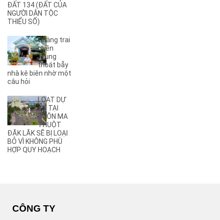
(8)
A5
ĐẤT 134 (ĐẤT CỦA
NGƯỜI DÂN TỘC
(5)
A6
THIỂU SỐ)
(17)
A7
(3)
A8
Chàng trai
(2)
A9
miền
Trung
(27)
Ama Jhao
thoát bẫy
(44)
Ama Khê
nhà kê biên nhờ một
(2)
câu hỏi
Ama Pui
(3)
Ama Sa
LOẠT DỰ
(2)
Ami Đoan
ÁN TẠI
(8)
An Dương Vương
BUÔN MA
THUỘT
(3)
Ân Phú
ĐĂK LĂK SẼ BỊ LOẠI
(3)
Âu Cơ
BỎ VÌ KHÔNG PHÙ
(2)
B
HỢP QUY HOẠCH
(1)
B1
(13)
B2
(13)
B3
(3)
B4
(6)
B5
CÔNG TY
(1)
B7