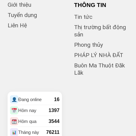
Giới thiệu
THÔNG TIN
(1)
Bà Triệu
(1)
Bạch Đằng
Tuyển dụng
Tin tức
(1)
Bùi Hữu Nghĩa
Liên Hệ
(3)
Bùi Huy Bích
Thị trường bất động
(1)
Bùi Thị Xuân
sản
(5)
BUÔN BÔNG
Phong thủy
(1)
Buôn Cư dluê
(1)
Buôn Dong
PHÁP LÝ NHÀ ĐẤT
Buôn Đất – HĐơk
Buôn Ma Thuột Đăk
(26)
Lăk
(46)
BUÔN ĐÔN
(3)
Buôn Ea Nao
(1)
Buôn Hồ
(4)
Buôn Hrat
16
Đang online
(4)
BUÔN HUÊ
(21)
Buôn Ju
1397
Hôm nay
(3)
Buôn KBu
3544
Hôm qua
(1)
Buôn Ko Đung
(4)
Buôn Komleo
76211
Tháng này