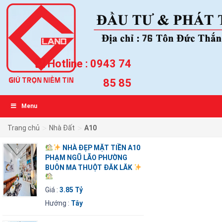
Hotline :
0943 74
85 85
Menu
>
>
Trang chủ
Nhà Đất
A10
NHÀ ĐẸP MẶT TIỀN A10
PHẠM NGŨ LÃO PHƯỜNG
BUÔN MA THUỘT ĐĂK LĂK
Giá :
3.85 Tỷ
Hướng :
Tây