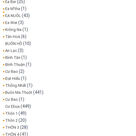
(25)
Ea Bar
(1)
Ea M'tha
(43)
EA NUÔL
(3)
Ea Wer
(1)
Krông Na
(6)
Tân Hoà
(10)
BUÔN HỒ
(3)
An Lạc
(1)
Bình Tân
(1)
Bình Thuận
(2)
Cư Bao
(1)
Đạt Hiếu
(1)
Thống Nhất
(441)
Buôn Ma Thuột
(1)
Cư Bao
(449)
Cư Ebua
(49)
Thôn 1
(20)
Thôn 2
(28)
THÔN 3
(41)
THÔN 4