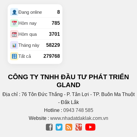
(1)
Buôn Hồ
(4)
Buôn Hrat
8
Đang online
(4)
BUÔN HUÊ
(20)
Buôn Ju
785
Hôm nay
(3)
Buôn KBu
3701
Hôm qua
(1)
Buôn Ko Đung
(4)
Buôn Komleo
58229
Tháng này
(18)
Buôn Ky
279768
Tất cả
BUÔN MAP – EA PÔK
(2)
(4)
Buôn Niêng
CÔNG TY TNHH ĐẦU TƯ PHÁT TRIỂN
(1)
Buôn Tara
GLAND
(1)
Buôn Trấp
(6)
C
Địa chỉ : 76 Tôn Đức Thắng - P. Tân Lợi - TP. Buôn Ma Thuột
(2)
Cao Bá Quát
- Đắk Lắk
(15)
Cao Thắng
Hotline :
0943 748 585
(5)
CAO THÀNH
Website :
www.nhadatdaklak.com.vn
Cao tốc Bmt – Nha




Trang
(1)
(3)
Cao Xuân Huy