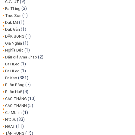
(9)
CƯ JUT
(3)
Ea TLing
(1)
Trúc Sơn
(1)
Đăk Mil
(1)
Đăk Gằn
(1)
ĐĂK SONG
(1)
Gia Nghĩa
(1)
Nghĩa Đức
(2)
Đấu giá Ama Jhao
(1)
Ea HLeo
(1)
Ea HLeo
(381)
Ea Kao
(7)
Buôn Bông
(4)
Buôn Huê
(10)
CAO THẮNG
(5)
CAO THÀNH
(1)
Cư Mblim
(33)
H'Dơk
(11)
HRAT
(15)
TÂN HƯNG