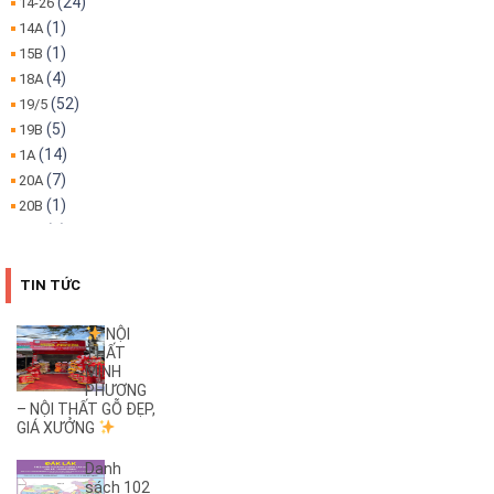
(24)
14-26
(1)
14A
(1)
15B
(4)
18A
(52)
19/5
(5)
19B
(14)
1A
(7)
20A
(1)
20B
(1)
22A
(1)
22B
(4)
25B
TIN TỨC
(3)
26A
(1)
26B
NỘI
THẤT
(2)
27B
MINH
(1)
2KC
PHƯƠNG
(29)
– NỘI THẤT GỖ ĐẸP,
30/4
GIÁ XƯỞNG
(1)
32
(1)
32A
Danh
(1)
3A
sách 102