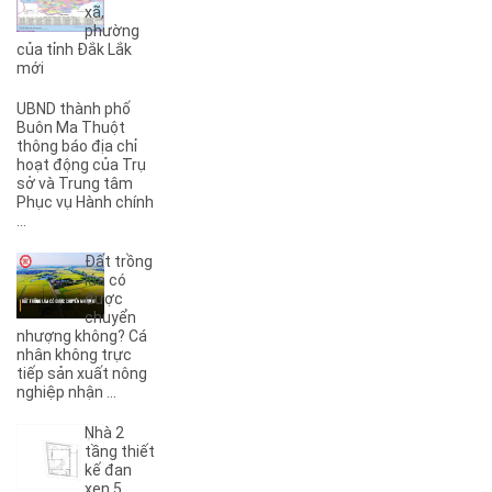
xã,
(3)
3B
phường
(1)
3KC
của tỉnh Đắk Lắk
(1)
4A
mới
(2)
4B
UBND thành phố
(1)
5A
Buôn Ma Thuột
(3)
5KC
thông báo địa chỉ
hoạt động của Trụ
(1)
6A
sở và Trung tâm
(1)
6B
Phục vụ Hành chính
(2)
6KC
...
(1)
8A
Đất trồng
(3)
8B
lúa có
(1)
8KC
được
chuyển
(1)
9A
nhượng không? Cá
(1)
9KC
nhân không trực
(7)
A
tiếp sản xuất nông
nghiệp nhận ...
(5)
A Dừa
(4)
A Tranh
Nhà 2
(7)
A1
tầng thiết
(3)
kế đan
A10
xen 5