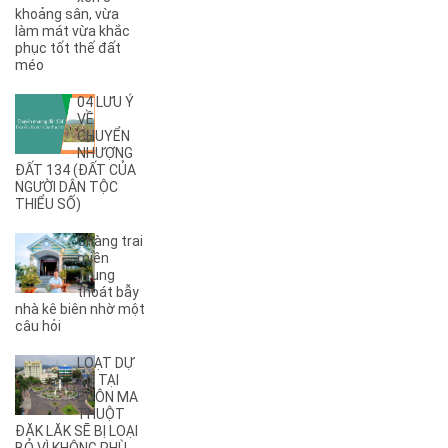
(4)
A11
khoảng sân, vừa
(6)
A12
làm mát vừa khắc
phục tốt thế đất
(2)
A13
méo
(1)
A14
(7)
A2
04 LƯU Ý
(5)
A3
VỀ
CHUYỂN
(6)
A4
NHƯỢNG
(8)
A5
ĐẤT 134 (ĐẤT CỦA
NGƯỜI DÂN TỘC
(5)
A6
THIỂU SỐ)
(17)
A7
(3)
A8
Chàng trai
(2)
A9
miền
Trung
(27)
Ama Jhao
thoát bẫy
(44)
Ama Khê
nhà kê biên nhờ một
(2)
câu hỏi
Ama Pui
(3)
Ama Sa
LOẠT DỰ
(2)
Ami Đoan
ÁN TẠI
(8)
An Dương Vương
BUÔN MA
THUỘT
(2)
Ân Phú
ĐĂK LĂK SẼ BỊ LOẠI
(3)
Âu Cơ