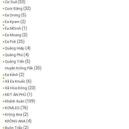
(53)
Cư Suê
(32)
Cuor Đăng
(5)
Ea Drơng
(2)
Ea Kpam
(1)
Ea MDroh
(2)
Ea Mnang
(25)
Ea Pok
(4)
Quảng Hiệp
(4)
Quảng Phú
(5)
Quảng Tiến
(35)
Huyện Krông Păk
(2)
Ea Kênh
(6)
Xã Ea Knuếc
(23)
Xã Hòa Đông
(1)
KĐT ÂN PHÚ
(109)
Khánh Xuân
(76)
KOMLEO
(2)
Krông Ana
(4)
KRÔNG ANA
(2)
Buôn Trấp