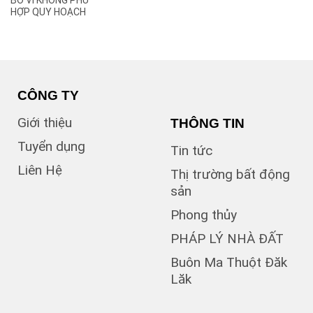
BỎ VÌ KHÔNG PHÙ
(2)
B
HỢP QUY HOẠCH
(1)
B1
(13)
B2
(13)
B3
(3)
B4
(6)
B5
CÔNG TY
(1)
B7
Giới thiệu
THÔNG TIN
(1)
Bà Triệu
(1)
Bạch Đằng
Tuyển dụng
Tin tức
(1)
Bùi Hữu Nghĩa
Liên Hệ
(3)
Bùi Huy Bích
Thị trường bất động
(1)
Bùi Thị Xuân
sản
(5)
BUÔN BÔNG
Phong thủy
(1)
Buôn Cư dluê
(1)
Buôn Dong
PHÁP LÝ NHÀ ĐẤT
Buôn Đất – HĐơk
Buôn Ma Thuột Đăk
(26)
Lăk
(46)
BUÔN ĐÔN
(3)
Buôn Ea Nao