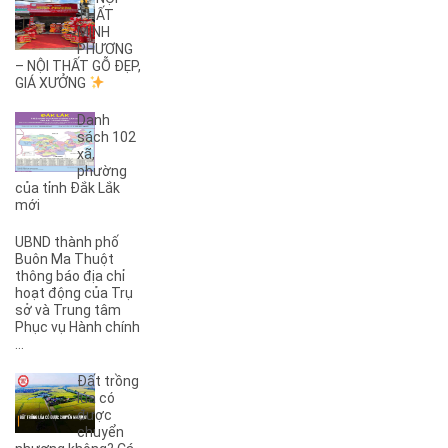
THẤT
(2)
27B
MINH
(1)
2KC
PHƯƠNG
(29)
– NỘI THẤT GỖ ĐẸP,
30/4
GIÁ XƯỞNG
(1)
32
(1)
32A
Danh
(1)
3A
sách 102
xã,
(3)
3B
phường
(1)
3KC
của tỉnh Đắk Lắk
(1)
4A
mới
(2)
4B
UBND thành phố
(1)
5A
Buôn Ma Thuột
(3)
5KC
thông báo địa chỉ
hoạt động của Trụ
(1)
6A
sở và Trung tâm
(1)
6B
Phục vụ Hành chính
(2)
6KC
...
(1)
8A
Đất trồng
(3)
8B
lúa có
(1)
8KC
được
chuyển
(1)
9A