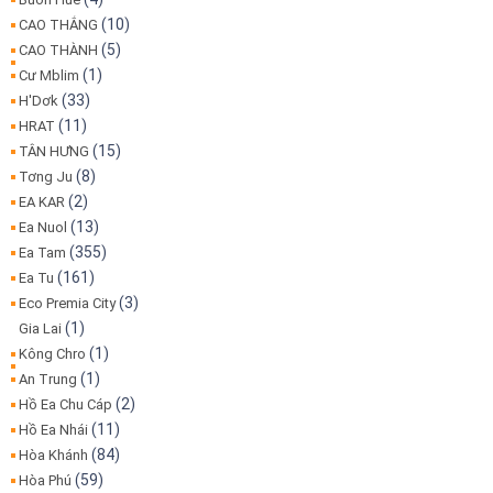
(10)
CAO THẮNG
(5)
CAO THÀNH
(1)
Cư Mblim
(33)
H'Dơk
(11)
HRAT
(15)
TÂN HƯNG
(8)
Tơng Ju
(2)
EA KAR
(13)
Ea Nuol
(355)
Ea Tam
(161)
Ea Tu
(3)
Eco Premia City
(1)
Gia Lai
(1)
Kông Chro
(1)
An Trung
(2)
Hồ Ea Chu Cáp
(11)
Hồ Ea Nhái
(84)
Hòa Khánh
(59)
Hòa Phú