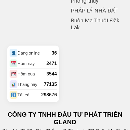
Phong thủy
(1)
Buôn Cư dluê
(1)
Buôn Dong
PHÁP LÝ NHÀ ĐẤT
Buôn Đất – HĐơk
Buôn Ma Thuột Đăk
(26)
Lăk
(46)
BUÔN ĐÔN
(3)
Buôn Ea Nao
(1)
Buôn Hồ
(4)
Buôn Hrat
36
Đang online
(4)
BUÔN HUÊ
(21)
Buôn Ju
2471
Hôm nay
(3)
Buôn KBu
3544
Hôm qua
(1)
Buôn Ko Đung
(4)
Buôn Komleo
77135
Tháng này
(18)
Buôn Ky
298676
Tất cả
BUÔN MAP – EA PÔK
(2)
(4)
Buôn Niêng
CÔNG TY TNHH ĐẦU TƯ PHÁT TRIỂN
(1)
Buôn Tara
GLAND
(1)
Buôn Trấp
(6)
C