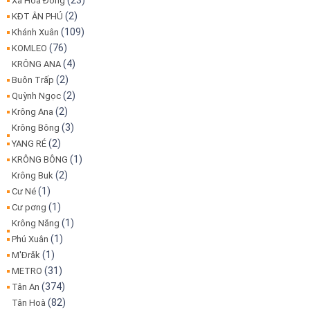
(23)
Xã Hòa Đông
(2)
KĐT ÂN PHÚ
(109)
Khánh Xuân
(76)
KOMLEO
(4)
KRÔNG ANA
(2)
Buôn Trấp
(2)
Quỳnh Ngọc
(2)
Krông Ana
(3)
Krông Bông
(2)
YANG RÉ
(1)
KRÔNG BÔNG
(2)
Krông Buk
(1)
Cư Né
(1)
Cư pơng
(1)
Krông Năng
(1)
Phú Xuân
(1)
M'Đrăk
(31)
METRO
(374)
Tân An
(82)
Tân Hoà