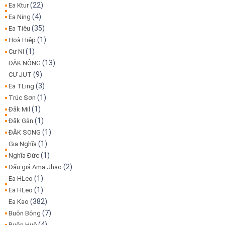
(22)
Ea Ktur
(4)
Ea Ning
(35)
Ea Tiêu
(1)
Hoà Hiệp
(1)
Cư Ni
(13)
ĐĂK NÔNG
(9)
CƯ JUT
(3)
Ea TLing
(1)
Trúc Sơn
(1)
Đăk Mil
(1)
Đăk Gằn
(1)
ĐĂK SONG
(1)
Gia Nghĩa
(1)
Nghĩa Đức
(2)
Đấu giá Ama Jhao
(1)
Ea HLeo
(1)
Ea HLeo
(382)
Ea Kao
(7)
Buôn Bông
(4)
Buôn Huê