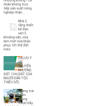
nhượng không? Cá
(1)
9KC
nhân không trực
(7)
A
tiếp sản xuất nông
nghiệp nhận ...
(5)
A Dừa
(4)
A Tranh
Nhà 2
(7)
A1
tầng thiết
(3)
kế đan
A10
xen 5
(4)
A11
khoảng sân, vừa
(6)
A12
làm mát vừa khắc
phục tốt thế đất
(2)
A13
méo
(1)
A14
(7)
A2
04 LƯU Ý
(5)
A3
VỀ
CHUYỂN
(6)
A4
NHƯỢNG
(8)
A5
ĐẤT 134 (ĐẤT CỦA
NGƯỜI DÂN TỘC
(5)
A6
THIỂU SỐ)
(17)
A7
(3)
A8
Chàng trai
(2)
A9
miền
Trung
(27)
Ama Jhao
thoát bẫy
(44)
Ama Khê