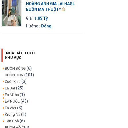
HOÀNG ANH GIA LAI HAGL
BUÔN MA THUỘT*
Giá :
1.85 Tỷ
Hướng :
Đông
NHÀ ĐẤT THEO
KHU VỰC
(6)
BUÔN BÔNG
(101)
BUÔN ĐÔN
(3)
Cuôr Knia
(25)
Ea Bar
(1)
Ea M'tha
(43)
EA NUÔL
(3)
Ea Wer
(1)
Krông Na
(6)
Tân Hoà
(10)
BUÔN HỒ