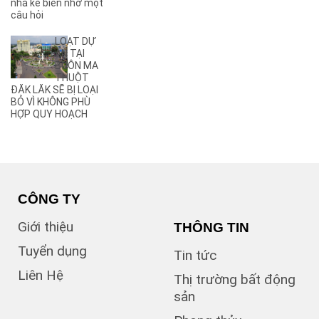
nhà kê biên nhờ một
(2)
câu hỏi
Ama Pui
(3)
Ama Sa
LOẠT DỰ
(2)
Ami Đoan
ÁN TẠI
(8)
An Dương Vương
BUÔN MA
THUỘT
(3)
Ân Phú
ĐĂK LĂK SẼ BỊ LOẠI
(3)
Âu Cơ
BỎ VÌ KHÔNG PHÙ
(2)
B
HỢP QUY HOẠCH
(1)
B1
(13)
B2
(13)
B3
(3)
B4
(6)
B5
CÔNG TY
(1)
B7
Giới thiệu
THÔNG TIN
(1)
Bà Triệu
(1)
Bạch Đằng
Tuyển dụng
Tin tức
(1)
Bùi Hữu Nghĩa
Liên Hệ
(3)
Bùi Huy Bích
Thị trường bất động
(1)
Bùi Thị Xuân
sản
(5)
BUÔN BÔNG