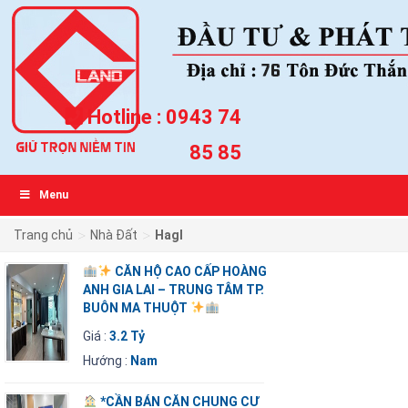
Hotline :
0943 74
85 85
Menu
>
>
Trang chủ
Nhà Đất
Hagl
CĂN HỘ CAO CẤP HOÀNG
ANH GIA LAI – TRUNG TÂM TP.
BUÔN MA THUỘT
Giá :
3.2 Tỷ
Hướng :
Nam
*CẦN BÁN CĂN CHUNG CƯ