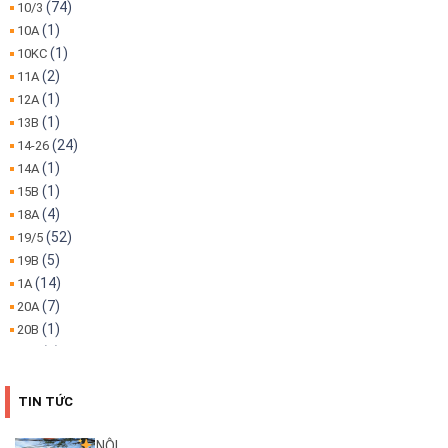
(74)
10/3
(1)
10A
(1)
10KC
(2)
11A
(1)
12A
(1)
13B
(24)
14-26
(1)
14A
(1)
15B
(4)
18A
(52)
19/5
(5)
19B
(14)
1A
(7)
20A
(1)
20B
(1)
22A
(1)
22B
(4)
25B
TIN TỨC
(3)
26A
(1)
26B
NỘI