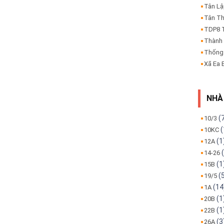
Tân L
Tân T
TDP8 
Thành
Thống
Xã Ea 
NHÀ
(
10/3
(
10KC
(1
12A
(
14-26
(1
15B
(
19/5
(14
1A
(1
20B
(1
22B
(3
26A