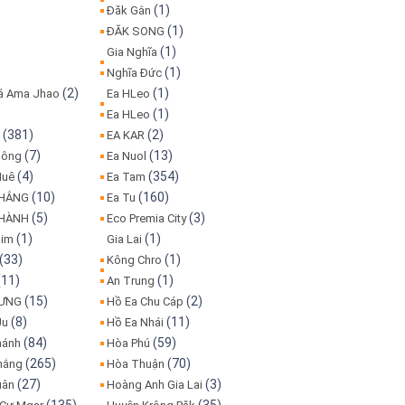
(1)
Đăk Gằn
(1)
ĐĂK SONG
(1)
Gia Nghĩa
(1)
Nghĩa Đức
(2)
(1)
iá Ama Jhao
Ea HLeo
(1)
Ea HLeo
(381)
(2)
o
EA KAR
(7)
(13)
Bông
Ea Nuol
(4)
(354)
Huê
Ea Tam
(10)
(160)
THẮNG
Ea Tu
(5)
(3)
THÀNH
Eco Premia City
(1)
(1)
lim
Gia Lai
(33)
(1)
Kông Chro
(11)
(1)
An Trung
(15)
(2)
HƯNG
Hồ Ea Chu Cáp
(8)
(11)
Ju
Hồ Ea Nhái
(84)
(59)
hánh
Hòa Phú
(265)
(70)
hắng
Hòa Thuận
(27)
(3)
uân
Hoàng Anh Gia Lai