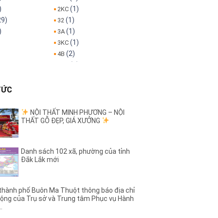
)
(1)
2KC
29)
(1)
32
)
(1)
3A
(1)
3KC
(2)
4B
(3)
5KC
(1)
6B
)
(1)
8A
TỨC
(1)
8KC
(1)
9KC
NỘI THẤT MINH PHƯƠNG – NỘI
THẤT GỖ ĐẸP, GIÁ XƯỞNG
(5)
A Dừa
(4)
(7)
h
A1
)
(4)
A11
Danh sách 102 xã, phường của tỉnh
)
(2)
A13
Đắk Lắk mới
)
(7)
A2
(6)
A4
(5)
A6
hành phố Buôn Ma Thuột thông báo địa chỉ
ộng của Trụ sở và Trung tâm Phục vụ Hành
)
(3)
A8
..
(27)
Ama Jhao