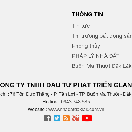
CAO 
THÔNG TIN
Cao X
Tin tức
Chính 
Chu Mạ
Thị trường bất động sả
Chu Vă
Phong thủy
Cống 
Cư bu
PHÁP LÝ NHÀ ĐẤT
Cư Jut
Buôn Ma Thuột Đăk Lăk
Cư kui
(
Cư ni
Cuôr 
ÔNG TY TNHH ĐẦU TƯ PHÁT TRIỂN GLA
(1)
D
(1)
 chỉ : 76 Tôn Đức Thắng - P. Tân Lợi - TP. Buôn Ma Thuột - Đắk
D2
(1)
D6
Hotline :
0943 748 585
Dã Tư
Website :
www.nhadatdaklak.com.vn
Dương




Duy T
ĐĂK 