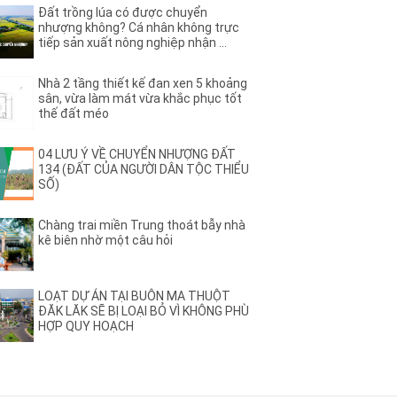
(44)
(2)
hê
Ama Pui
Đất trồng lúa có được chuyển
(3)
(2)
a
nhượng không? Cá nhân không trực
Ami Đoan
tiếp sản xuất nông nghiệp nhận ...
(8)
(2)
ơng Vương
Ân Phú
(3)
(2)
B
Nhà 2 tầng thiết kế đan xen 5 khoảng
(13)
B2
sân, vừa làm mát vừa khắc phục tốt
)
(3)
B4
thế đất méo
(1)
B7
(1)
(1)
ệu
Bạch Đằng
04 LƯU Ý VỀ CHUYỂN NHƯỢNG ĐẤT
(1)
134 (ĐẤT CỦA NGƯỜI DÂN TỘC THIỂU
(3)
u Nghĩa
Bùi Huy Bích
SỐ)
(1)
(5)
ị Xuân
BUÔN BÔNG
(1)
(1)
ư dluê
Buôn Dong
Chàng trai miền Trung thoát bẫy nhà
(26)
(46)
ất – HĐơk
BUÔN ĐÔN
kê biên nhờ một câu hỏi
(3)
(1)
Ea Nao
Buôn Hồ
(4)
(4)
rat
BUÔN HUÊ
(20)
(3)
Ju
Buôn KBu
LOẠT DỰ ÁN TẠI BUÔN MA THUỘT
ĐĂK LĂK SẼ BỊ LOẠI BỎ VÌ KHÔNG PHÙ
(1)
(4)
Ko Đung
Buôn Komleo
HỢP QUY HOẠCH
(18)
(2)
Ky
BUÔN MAP – EA PÔK
(4)
(1)
Niêng
Buôn Tara
(1)
(6)
Trấp
C
(2)
(15)
 Quát
Cao Thắng