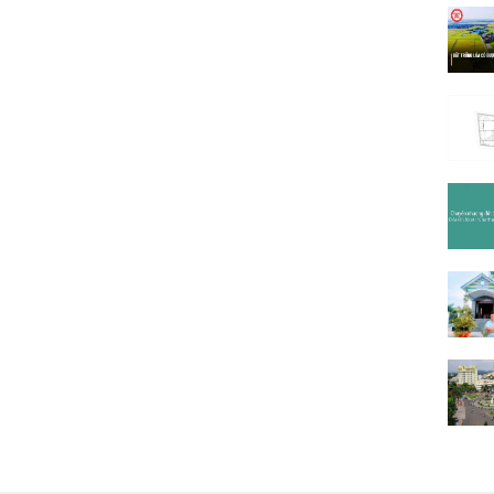
Ama K
Ama S
An Dư
Âu Cơ
(1)
B1
(13
B3
(6)
B5
Bà Tri
Bùi Hữ
Bùi Th
Buôn C
Buôn Đ
Buôn 
Buôn H
Buôn 
Buôn 
Buôn 
Buôn 
Buôn 
Cao Bá