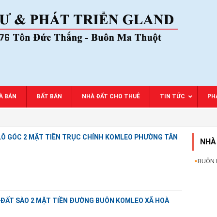
À BÁN
ĐẤT BÁN
NHÀ ĐẤT CHO THUÊ
TIN TỨC
PHA
 LÔ GÓC 2 MẶT TIỀN TRỤC CHÍNH KOMLEO PHƯỜNG TÂN
NHÀ
BUÔN
 ĐẤT SÀO 2 MẶT TIỀN ĐƯỜNG BUÔN KOMLEO XÃ HOÀ