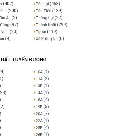
(402)
(463)
ập
Tân Lợi
(200)
(139)
hành
Tân Tiến
(2)
(27)
Tân An
Thắng Lợi
(97)
(299)
 Công
Thành Nhất
(20)
(119)
 Nhất
Tự An
(4)
(0)
Bar
Xã Krông Na
 ĐẤT TUYẾN ĐƯỜNG
74)
(1)
10A
1)
(2)
11A
)
(1)
13B
24)
(1)
14A
)
(4)
18A
52)
(5)
19B
)
(7)
20A
)
(1)
22A
)
(4)
25B
)
(1)
26B