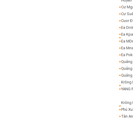
Huyện
Cư Mg
Cư Su
Cuor 
Ea Dr
Ea Kp
Ea MD
Ea Mn
Ea Pok
Quảng
Quảng 
Quảng 
Krông
YANG R
Krông
Phú X
Tân A