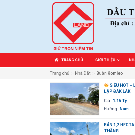
TRANG CHỦ
GIỚI THIỆU
NH
>
>
Trang chủ
Nhà Đất
Buôn Komleo
SIÊU HOT –
LẬP ĐĂK LĂK
Giá :
1.15 Tỷ
Hướng :
Nam
BÁN 1,2 HECTA
THẮNG