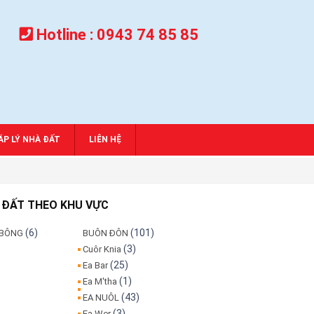
Hotline :
0943 74 85 85
́P LÝ NHÀ ĐẤT
LIÊN HỆ
 ĐẤT THEO KHU VỰC
(6)
(101)
 BÔNG
BUÔN ĐÔN
(3)
Cuôr Knia
(25)
Ea Bar
(1)
Ea M'tha
(43)
EA NUÔL
(3)
Ea Wer