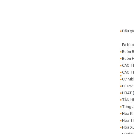
Đấu g
Ea Ka
Buôn 
Buôn 
CAO 
CAO 
Cư Mb
H'Dơk
HRAT
TÂN 
Tơng 
Hòa K
Hòa T
Hòa X