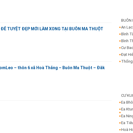
BUÔN
An Lạc
Ê ĐÊ TUYỆT ĐẸP MỚI LÀM XONG TẠI BUÔN MA THUỘT
Bình T
Bình T
Cư Ba
Đạt Hi
Thống
omLeo – thôn 6 xã Hoà Thắng – Buôn Ma Thuột – Đăk
CƯ KU
Ea Bh
Ea Ktu
Ea Nin
Ea Tiê
Hoà H