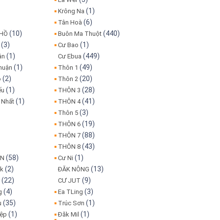
(1)
Krông Na
(6)
Tân Hoà
(10)
(440)
 HỒ
Buôn Ma Thuột
(3)
(1)
Cư Bao
(1)
(449)
ân
Cư Ebua
(1)
(49)
huận
Thôn 1
(2)
(20)
o
Thôn 2
(1)
(28)
ếu
THÔN 3
(1)
(41)
 Nhất
THÔN 4
(3)
Thôn 5
(19)
THÔN 6
(88)
THÔN 7
(43)
THÔN 8
(58)
(1)
IN
Cư Ni
(2)
(13)
ôk
ĐĂK NÔNG
(22)
(9)
r
CƯ JUT
(4)
(3)
g
Ea TLing
(35)
(1)
u
Trúc Sơn
(1)
(1)
iệp
Đăk Mil