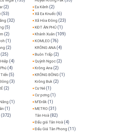
(135)
(35)
 Cư Mgar
Huyện Krông Păk
(2)
(2)
ar
Ea Kênh
(53)
(6)
ê
Xã Ea Knuếc
(32)
(23)
Đăng
Xã Hòa Đông
(5)
(1)
ơng
KĐT ÂN PHÚ
(2)
(109)
am
Khánh Xuân
(1)
(76)
roh
KOMLEO
(2)
(4)
ang
KRÔNG ANA
(25)
(2)
Buôn Trấp
(4)
(2)
 Hiệp
Quỳnh Ngọc
(4)
(2)
Phú
Krông Ana
(5)
(1)
Tiến
KRÔNG BÔNG
(3)
(2)
 Bông
Krông Buk
(2)
(1)
É
Cư Né
(1)
Cư pơng
(1)
(1)
 Năng
M'Đrăk
(1)
(31)
uân
METRO
(372)
(82)
n
Tân Hoà
(4)
Đấu giá Tân Hoà
(11)
Đấu Giá Tân Phong