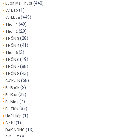
(440)
Buôn Ma Thuột
(1)
Cư Bao
(449)
Cư Ebua
(49)
Thôn 1
(20)
Thôn 2
(28)
THÔN 3
(41)
THÔN 4
(3)
Thôn 5
(19)
THÔN 6
(88)
THÔN 7
(43)
THÔN 8
(58)
CƯ KUIN
(2)
Ea Bhôk
(22)
Ea Ktur
(4)
Ea Ning
(35)
Ea Tiêu
(1)
Hoà Hiệp
(1)
Cư Ni
(13)
ĐĂK NÔNG
(9)
CƯ JUT