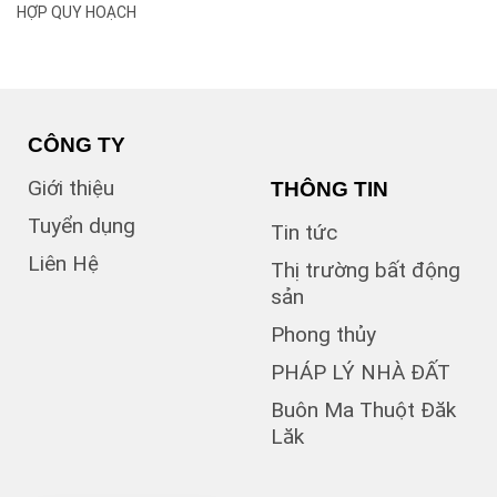
(2)
B
HỢP QUY HOẠCH
(1)
B1
(13)
B2
(13)
B3
(3)
B4
(6)
B5
CÔNG TY
(1)
B7
Giới thiệu
THÔNG TIN
(1)
Bà Triệu
(1)
Bạch Đằng
Tuyển dụng
Tin tức
(1)
Bùi Hữu Nghĩa
Liên Hệ
(3)
Bùi Huy Bích
Thị trường bất động
(1)
Bùi Thị Xuân
sản
(5)
BUÔN BÔNG
Phong thủy
(1)
Buôn Cư dluê
(1)
Buôn Dong
PHÁP LÝ NHÀ ĐẤT
Buôn Đất – HĐơk
Buôn Ma Thuột Đăk
(26)
Lăk
(46)
BUÔN ĐÔN
(3)
Buôn Ea Nao
(1)
Buôn Hồ