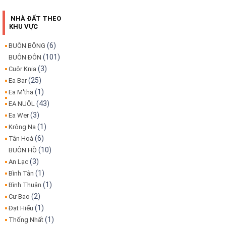
NHÀ ĐẤT THEO
KHU VỰC
(6)
BUÔN BÔNG
(101)
BUÔN ĐÔN
(3)
Cuôr Knia
(25)
Ea Bar
(1)
Ea M'tha
(43)
EA NUÔL
(3)
Ea Wer
(1)
Krông Na
(6)
Tân Hoà
(10)
BUÔN HỒ
(3)
An Lạc
(1)
Bình Tân
(1)
Bình Thuận
(2)
Cư Bao
(1)
Đạt Hiếu
(1)
Thống Nhất