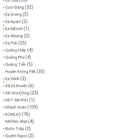
(53)
Cư Suê
(32)
Cuor Đăng
(5)
Ea Drơng
(2)
Ea Kpam
(1)
Ea MDroh
(2)
Ea Mnang
(25)
Ea Pok
(4)
Quảng Hiệp
(4)
Quảng Phú
(5)
Quảng Tiến
(35)
Huyện Krông Păk
(2)
Ea Kênh
(6)
Xã Ea Knuếc
(23)
Xã Hòa Đông
(1)
KĐT ÂN PHÚ
(109)
Khánh Xuân
(76)
KOMLEO
(4)
KRÔNG ANA
(2)
Buôn Trấp
(2)
Quỳnh Ngọc