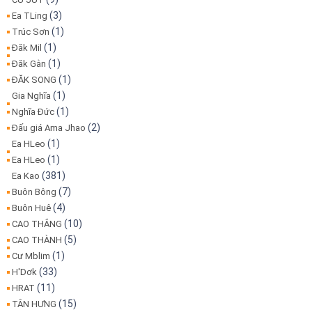
(3)
Ea TLing
(1)
Trúc Sơn
(1)
Đăk Mil
(1)
Đăk Gằn
(1)
ĐĂK SONG
(1)
Gia Nghĩa
(1)
Nghĩa Đức
(2)
Đấu giá Ama Jhao
(1)
Ea HLeo
(1)
Ea HLeo
(381)
Ea Kao
(7)
Buôn Bông
(4)
Buôn Huê
(10)
CAO THẮNG
(5)
CAO THÀNH
(1)
Cư Mblim
(33)
H'Dơk
(11)
HRAT
(15)
TÂN HƯNG