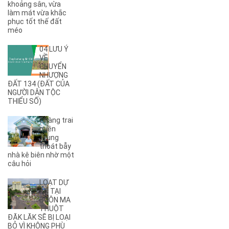
khoảng sân, vừa
(6)
A12
làm mát vừa khắc
phục tốt thế đất
(2)
A13
méo
(1)
A14
(7)
A2
04 LƯU Ý
(5)
A3
VỀ
CHUYỂN
(6)
A4
NHƯỢNG
(8)
A5
ĐẤT 134 (ĐẤT CỦA
NGƯỜI DÂN TỘC
(5)
A6
THIỂU SỐ)
(17)
A7
(3)
A8
Chàng trai
(2)
A9
miền
Trung
(27)
Ama Jhao
thoát bẫy
(44)
Ama Khê
nhà kê biên nhờ một
(2)
câu hỏi
Ama Pui
(3)
Ama Sa
LOẠT DỰ
(2)
Ami Đoan
ÁN TẠI
(8)
An Dương Vương
BUÔN MA
THUỘT
(2)
Ân Phú
ĐĂK LĂK SẼ BỊ LOẠI
(3)
Âu Cơ
BỎ VÌ KHÔNG PHÙ