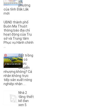
xã,
(3)
3B
phường
(1)
3KC
của tỉnh Đắk Lắk
(1)
4A
mới
(2)
4B
UBND thành phố
(1)
5A
Buôn Ma Thuột
(3)
5KC
thông báo địa chỉ
hoạt động của Trụ
(1)
6A
sở và Trung tâm
(1)
6B
Phục vụ Hành chính
(2)
6KC
...
(1)
8A
Đất trồng
(3)
8B
lúa có
(1)
8KC
được
chuyển
(1)
9A
nhượng không? Cá
(1)
9KC
nhân không trực
(7)
A
tiếp sản xuất nông
nghiệp nhận ...
(5)
A Dừa
(4)
A Tranh
Nhà 2
(7)
A1
tầng thiết
(3)
kế đan
A10
xen 5
(4)
A11