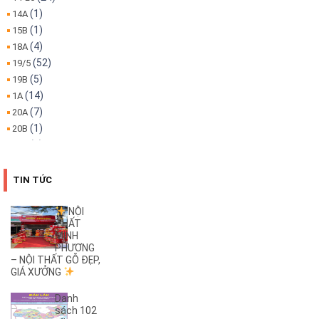
(1)
14A
(1)
15B
(4)
18A
(52)
19/5
(5)
19B
(14)
1A
(7)
20A
(1)
20B
(1)
22A
(1)
22B
(4)
25B
TIN TỨC
(3)
26A
(1)
26B
NỘI
THẤT
(2)
27B
MINH
(1)
2KC
PHƯƠNG
(29)
– NỘI THẤT GỖ ĐẸP,
30/4
GIÁ XƯỞNG
(1)
32
(1)
32A
Danh
(1)
3A
sách 102