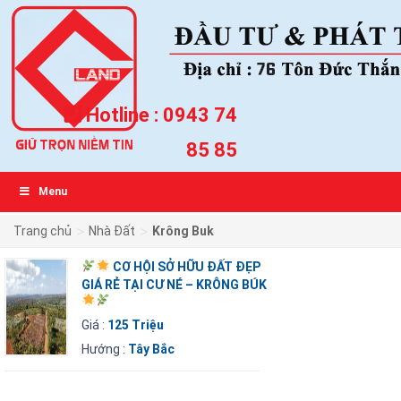
Hotline :
0943 74
85 85
Menu
>
>
Trang chủ
Nhà Đất
Krông Buk
CƠ HỘI SỞ HỮU ĐẤT ĐẸP
GIÁ RẺ TẠI CƯ NÉ – KRÔNG BÚK
Giá :
125 Triệu
Hướng :
Tây Bắc