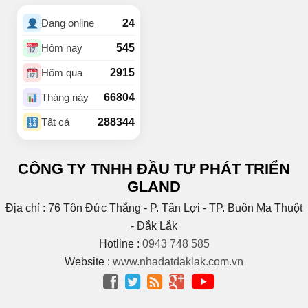
(4)
Buôn Hrat
24
Đang online
(4)
BUÔN HUÊ
(20)
Buôn Ju
545
Hôm nay
(3)
Buôn KBu
2915
Hôm qua
(1)
Buôn Ko Đung
(4)
Buôn Komleo
66804
Tháng này
(18)
Buôn Ky
288344
Tất cả
BUÔN MAP – EA PÔK
(2)
(4)
Buôn Niêng
CÔNG TY TNHH ĐẦU TƯ PHÁT TRIỂN
(1)
Buôn Tara
GLAND
(1)
Buôn Trấp
(6)
C
Địa chỉ : 76 Tôn Đức Thắng - P. Tân Lợi - TP. Buôn Ma Thuột
(2)
Cao Bá Quát
- Đắk Lắk
(15)
Cao Thắng
Hotline :
0943 748 585
(5)
CAO THÀNH
Website :
www.nhadatdaklak.com.vn
Cao tốc Bmt – Nha




Trang
(1)
(3)
Cao Xuân Huy