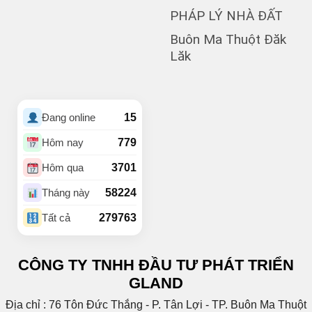
(1)
Buôn Dong
PHÁP LÝ NHÀ ĐẤT
Buôn Đất – HĐơk
Buôn Ma Thuột Đăk
(26)
Lăk
(46)
BUÔN ĐÔN
(3)
Buôn Ea Nao
(1)
Buôn Hồ
(4)
Buôn Hrat
15
Đang online
(4)
BUÔN HUÊ
(20)
Buôn Ju
779
Hôm nay
(3)
Buôn KBu
3701
Hôm qua
(1)
Buôn Ko Đung
(4)
Buôn Komleo
58224
Tháng này
(18)
Buôn Ky
279763
Tất cả
BUÔN MAP – EA PÔK
(2)
(4)
Buôn Niêng
CÔNG TY TNHH ĐẦU TƯ PHÁT TRIỂN
(1)
Buôn Tara
GLAND
(1)
Buôn Trấp
(6)
C
Địa chỉ : 76 Tôn Đức Thắng - P. Tân Lợi - TP. Buôn Ma Thuột