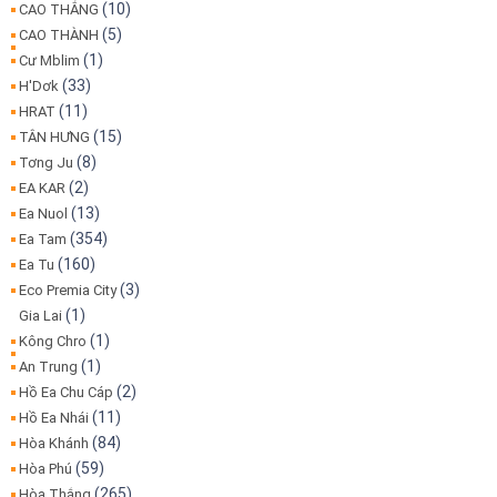
(10)
CAO THẮNG
(5)
CAO THÀNH
(1)
Cư Mblim
(33)
H'Dơk
(11)
HRAT
(15)
TÂN HƯNG
(8)
Tơng Ju
(2)
EA KAR
(13)
Ea Nuol
(354)
Ea Tam
(160)
Ea Tu
(3)
Eco Premia City
(1)
Gia Lai
(1)
Kông Chro
(1)
An Trung
(2)
Hồ Ea Chu Cáp
(11)
Hồ Ea Nhái
(84)
Hòa Khánh
(59)
Hòa Phú
(265)
Hòa Thắng