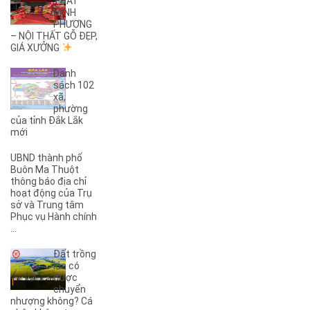
THẤT
(2)
27B
MINH
(1)
2KC
PHƯƠNG
(29)
– NỘI THẤT GỖ ĐẸP,
30/4
GIÁ XƯỞNG
(1)
32
(1)
32A
Danh
(1)
3A
sách 102
xã,
(3)
3B
phường
(1)
3KC
của tỉnh Đắk Lắk
(1)
4A
mới
(2)
4B
UBND thành phố
(1)
5A
Buôn Ma Thuột
(3)
5KC
thông báo địa chỉ
hoạt động của Trụ
(1)
6A
sở và Trung tâm
(1)
6B
Phục vụ Hành chính
(2)
6KC
...
(1)
8A
Đất trồng
(3)
8B
lúa có
(1)
8KC
được
chuyển
(1)
9A
nhượng không? Cá
(1)
9KC