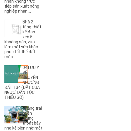
nhân không trực
(7)
A
tiếp sản xuất nông
nghiệp nhận ...
(5)
A Dừa
(4)
A Tranh
Nhà 2
(7)
A1
tầng thiết
(3)
kế đan
A10
xen 5
(4)
A11
khoảng sân, vừa
(6)
A12
làm mát vừa khắc
phục tốt thế đất
(2)
A13
méo
(1)
A14
(7)
A2
04 LƯU Ý
(5)
A3
VỀ
CHUYỂN
(6)
A4
NHƯỢNG
(8)
A5
ĐẤT 134 (ĐẤT CỦA
NGƯỜI DÂN TỘC
(5)
A6
THIỂU SỐ)
(17)
A7
(3)
A8
Chàng trai
(2)
A9
miền
Trung
(27)
Ama Jhao
thoát bẫy
(44)
Ama Khê
nhà kê biên nhờ một