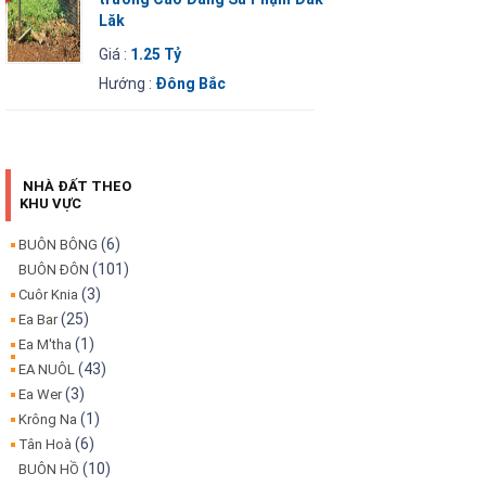
Lăk
Giá :
1.25 Tỷ
Hướng :
Đông Bắc
NHÀ ĐẤT THEO
KHU VỰC
(6)
BUÔN BÔNG
(101)
BUÔN ĐÔN
(3)
Cuôr Knia
(25)
Ea Bar
(1)
Ea M'tha
(43)
EA NUÔL
(3)
Ea Wer
(1)
Krông Na
(6)
Tân Hoà
(10)
BUÔN HỒ