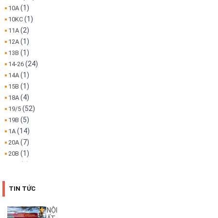
(1)
10A
(1)
10KC
(2)
11A
(1)
12A
(1)
13B
(24)
14-26
(1)
14A
(1)
15B
(4)
18A
(52)
19/5
(5)
19B
(14)
1A
(7)
20A
(1)
20B
(1)
22A
(1)
22B
(4)
25B
TIN TỨC
(3)
26A
(1)
26B
NỘI