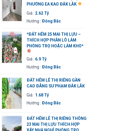
PHƯỜNG EA KAO ĐĂK LĂK
Giá :
2.62 Tỷ
Hướng :
Đông Bắc
*ĐẤT HẺM 25 MAI THỊ LỰU –
THÍCH HỢP PHÂN LÔ LÀM
PHÒNG TRỌ HOẶC LÀM KHO*
Giá :
6.9 Tỷ
Hướng :
Đông Bắc
ĐẤT HẺM LÊ THỊ RIÊNG GẦN
CAO ĐẲNG SƯ PHẠM ĐĂK LẮK
Giá :
1.68 Tỷ
Hướng :
Đông Bắc
ĐẤT HẺM LÊ THỊ RIÊNG THÔNG
23 MAI THỊ LỰU THÍCH HỢP
XÂY NHÀ NGHỈ PHÒNG TRỌ