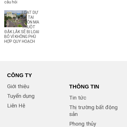
(2)
câu hỏi
Ama Pui
(3)
Ama Sa
LOẠT DỰ
(2)
Ami Đoan
ÁN TẠI
(8)
An Dương Vương
BUÔN MA
THUỘT
(2)
Ân Phú
ĐĂK LĂK SẼ BỊ LOẠI
(3)
Âu Cơ
BỎ VÌ KHÔNG PHÙ
(2)
B
HỢP QUY HOẠCH
(1)
B1
(13)
B2
(13)
B3
(3)
B4
(6)
B5
CÔNG TY
(1)
B7
Giới thiệu
THÔNG TIN
(1)
Bà Triệu
(1)
Bạch Đằng
Tuyển dụng
Tin tức
(1)
Bùi Hữu Nghĩa
Liên Hệ
(3)
Bùi Huy Bích
Thị trường bất động
(1)
Bùi Thị Xuân
sản
(5)
BUÔN BÔNG
Phong thủy
(1)
Buôn Cư dluê