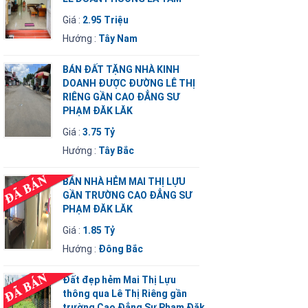
Giá :
2.95 Triệu
Hướng :
Tây Nam
BÁN ĐẤT TẶNG NHÀ KINH
DOANH ĐƯỢC ĐƯỜNG LÊ THỊ
RIÊNG GẦN CAO ĐẲNG SƯ
PHẠM ĐĂK LĂK
Giá :
3.75 Tỷ
Hướng :
Tây Bắc
BÁN NHÀ HẺM MAI THỊ LỰU
GẦN TRƯỜNG CAO ĐẲNG SƯ
PHẠM ĐĂK LĂK
Giá :
1.85 Tỷ
Hướng :
Đông Bắc
Đất đẹp hẻm Mai Thị Lựu
thông qua Lê Thị Riêng gần
trường Cao Đẳng Sư Phạm Đăk