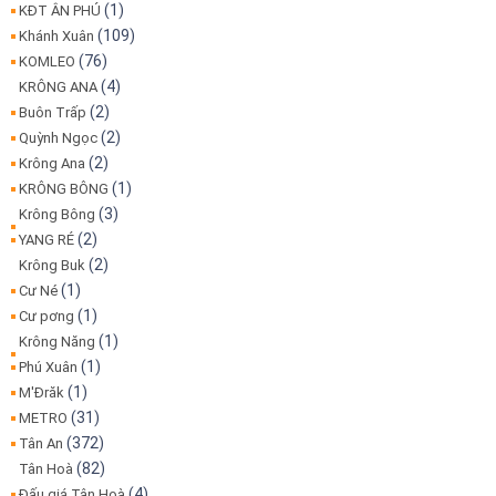
(1)
KĐT ÂN PHÚ
(109)
Khánh Xuân
(76)
KOMLEO
(4)
KRÔNG ANA
(2)
Buôn Trấp
(2)
Quỳnh Ngọc
(2)
Krông Ana
(1)
KRÔNG BÔNG
(3)
Krông Bông
(2)
YANG RÉ
(2)
Krông Buk
(1)
Cư Né
(1)
Cư pơng
(1)
Krông Năng
(1)
Phú Xuân
(1)
M'Đrăk
(31)
METRO
(372)
Tân An
(82)
Tân Hoà
(4)
Đấu giá Tân Hoà