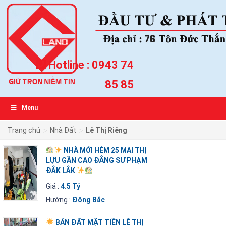
Hotline :
0943 74
85 85
Menu
>
>
Trang chủ
Nhà Đất
Lê Thị Riêng
NHÀ MỚI HẺM 25 MAI THỊ
LỰU GẦN CAO ĐẲNG SƯ PHẠM
ĐẮK LẮK
Giá :
4.5 Tỷ
Hướng :
Đông Bắc
BÁN ĐẤT MẶT TIỀN LÊ THỊ