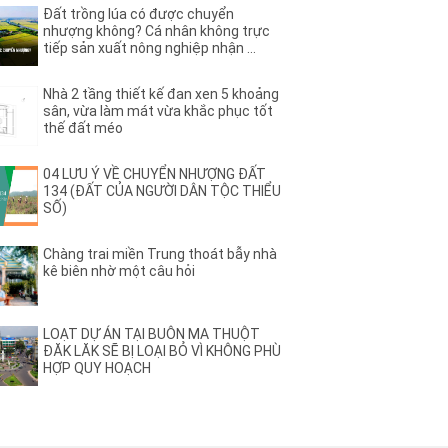
(44)
(2)
hê
Ama Pui
Đất trồng lúa có được chuyển
(3)
(2)
a
nhượng không? Cá nhân không trực
Ami Đoan
tiếp sản xuất nông nghiệp nhận ...
(8)
(2)
ơng Vương
Ân Phú
(3)
(2)
B
Nhà 2 tầng thiết kế đan xen 5 khoảng
(13)
B2
sân, vừa làm mát vừa khắc phục tốt
)
(3)
B4
thế đất méo
(1)
B7
(1)
(1)
ệu
Bạch Đằng
04 LƯU Ý VỀ CHUYỂN NHƯỢNG ĐẤT
(1)
134 (ĐẤT CỦA NGƯỜI DÂN TỘC THIỂU
(3)
u Nghĩa
Bùi Huy Bích
SỐ)
(1)
(5)
ị Xuân
BUÔN BÔNG
(1)
(1)
ư dluê
Buôn Dong
Chàng trai miền Trung thoát bẫy nhà
(26)
(46)
ất – HĐơk
BUÔN ĐÔN
kê biên nhờ một câu hỏi
(3)
(1)
Ea Nao
Buôn Hồ
(4)
(4)
rat
BUÔN HUÊ
(20)
(3)
Ju
Buôn KBu
LOẠT DỰ ÁN TẠI BUÔN MA THUỘT
ĐĂK LĂK SẼ BỊ LOẠI BỎ VÌ KHÔNG PHÙ
(1)
(4)
Ko Đung
Buôn Komleo
HỢP QUY HOẠCH
(18)
(2)
Ky
BUÔN MAP – EA PÔK
(4)
(1)
Niêng
Buôn Tara
(1)
(6)
Trấp
C
(2)
(15)
 Quát
Cao Thắng