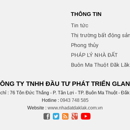
CAO 
THÔNG TIN
Cao X
Tin tức
Chính 
Chu Mạ
Thị trường bất động sả
Chu Vă
Phong thủy
Cống 
Cư bu
PHÁP LÝ NHÀ ĐẤT
Cư Jut
Buôn Ma Thuột Đăk Lăk
Cư kui
(
Cư ni
Cuôr 
ÔNG TY TNHH ĐẦU TƯ PHÁT TRIỂN GLA
(1)
D
(1)
 chỉ : 76 Tôn Đức Thắng - P. Tân Lợi - TP. Buôn Ma Thuột - Đắk
D2
(1)
D6
Hotline :
0943 748 585
Dã Tư
Website :
www.nhadatdaklak.com.vn
Dương




Duy T
ĐĂK 