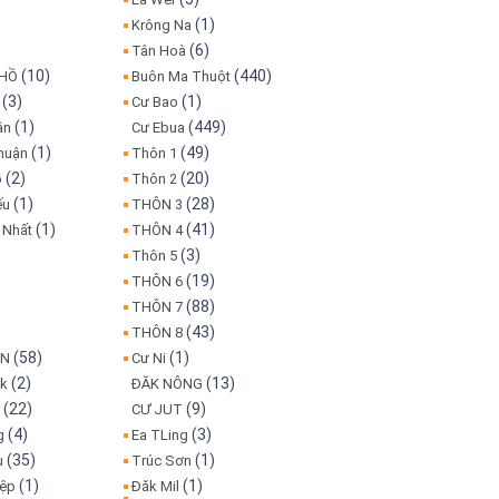
(1)
Krông Na
(6)
Tân Hoà
(10)
(440)
 HỒ
Buôn Ma Thuột
(3)
(1)
Cư Bao
(1)
(449)
ân
Cư Ebua
(1)
(49)
huận
Thôn 1
(2)
(20)
o
Thôn 2
(1)
(28)
ếu
THÔN 3
(1)
(41)
 Nhất
THÔN 4
(3)
Thôn 5
(19)
THÔN 6
(88)
THÔN 7
(43)
THÔN 8
(58)
(1)
IN
Cư Ni
(2)
(13)
ôk
ĐĂK NÔNG
(22)
(9)
r
CƯ JUT
(4)
(3)
g
Ea TLing
(35)
(1)
u
Trúc Sơn
(1)
(1)
iệp
Đăk Mil