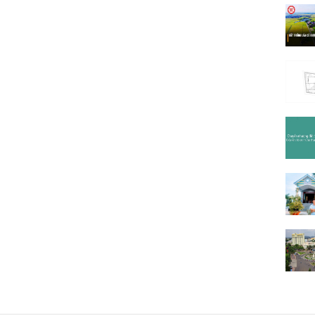
Ama K
Ama S
An Dư
Âu Cơ
(1)
B1
(13
B3
(6)
B5
Bà Tri
Bùi Hữ
Bùi Th
Buôn C
Buôn Đ
Buôn 
Buôn H
Buôn 
Buôn 
Buôn 
Buôn 
Buôn 
Cao Bá