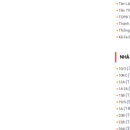
Tân L
Tân T
TDP8 
Thành
Thống
Xã Ea 
NHÀ
(
10/3
(
10KC
(1
12A
(
14-26
(1
15B
(
19/5
(14
1A
(1
20B
(1
22B
(3
26A