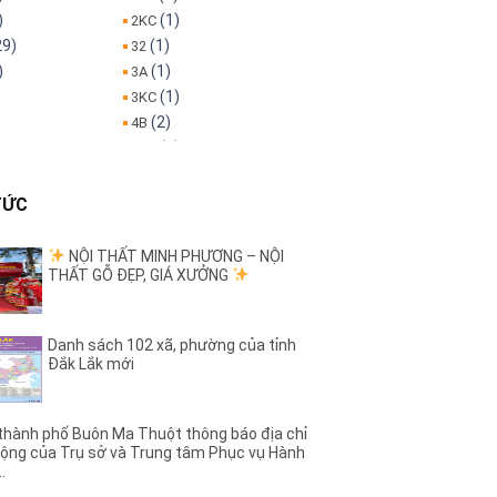
)
(1)
2KC
29)
(1)
32
)
(1)
3A
(1)
3KC
(2)
4B
(3)
5KC
(1)
6B
)
(1)
8A
TỨC
(1)
8KC
(1)
9KC
NỘI THẤT MINH PHƯƠNG – NỘI
THẤT GỖ ĐẸP, GIÁ XƯỞNG
(5)
A Dừa
(4)
(7)
h
A1
)
(4)
A11
Danh sách 102 xã, phường của tỉnh
)
(2)
A13
Đắk Lắk mới
)
(7)
A2
(6)
A4
(5)
A6
hành phố Buôn Ma Thuột thông báo địa chỉ
ộng của Trụ sở và Trung tâm Phục vụ Hành
)
(3)
A8
..
(27)
Ama Jhao