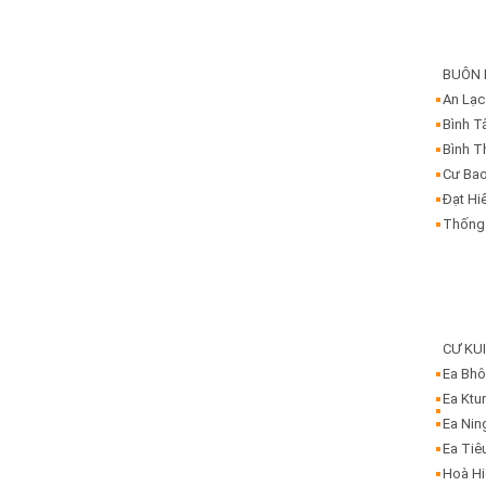
BUÔN
An Lạc
Bình T
Bình T
Cư Ba
Đạt Hi
Thống
CƯ KU
Ea Bh
Ea Ktu
Ea Nin
Ea Tiê
Hoà H