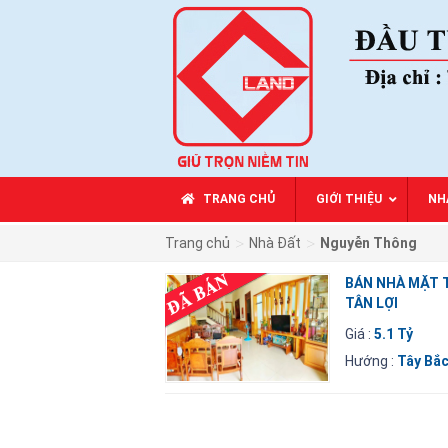
TRANG CHỦ
GIỚI THIỆU
NH
>
>
Trang chủ
Nhà Đất
Nguyễn Thông
BÁN NHÀ MẶ
TÂN LỢI
Giá :
5.1 Tỷ
Hướng :
Tây Bắ