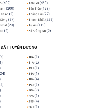
(402)
(463)
ập
Tân Lợi
(200)
(139)
hành
Tân Tiến
(2)
(27)
Tân An
Thắng Lợi
(97)
(299)
 Công
Thành Nhất
(20)
(119)
 Nhất
Tự An
(4)
(0)
Bar
Xã Krông Na
 ĐẤT TUYẾN ĐƯỜNG
74)
(1)
10A
1)
(2)
11A
)
(1)
13B
24)
(1)
14A
)
(4)
18A
52)
(5)
19B
)
(7)
20A
)
(1)
22A
)
(4)
25B
)
(1)
26B