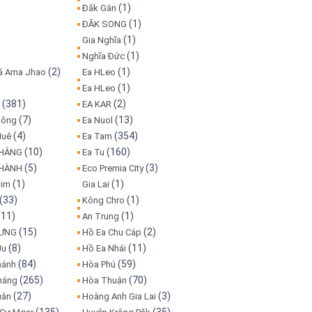
(1)
Đăk Gằn
(1)
ĐĂK SONG
(1)
Gia Nghĩa
(1)
Nghĩa Đức
(2)
(1)
iá Ama Jhao
Ea HLeo
(1)
Ea HLeo
(381)
(2)
o
EA KAR
(7)
(13)
Bông
Ea Nuol
(4)
(354)
Huê
Ea Tam
(10)
(160)
THẮNG
Ea Tu
(5)
(3)
THÀNH
Eco Premia City
(1)
(1)
lim
Gia Lai
(33)
(1)
Kông Chro
(11)
(1)
An Trung
(15)
(2)
HƯNG
Hồ Ea Chu Cáp
(8)
(11)
Ju
Hồ Ea Nhái
(84)
(59)
hánh
Hòa Phú
(265)
(70)
hắng
Hòa Thuận
(27)
(3)
uân
Hoàng Anh Gia Lai