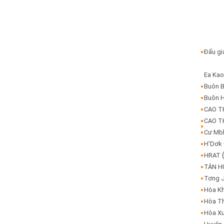
Đấu g
Ea Ka
Buôn 
Buôn 
CAO 
CAO 
Cư Mb
H'Dơk
HRAT
TÂN 
Tơng 
Hòa K
Hòa T
Hòa X