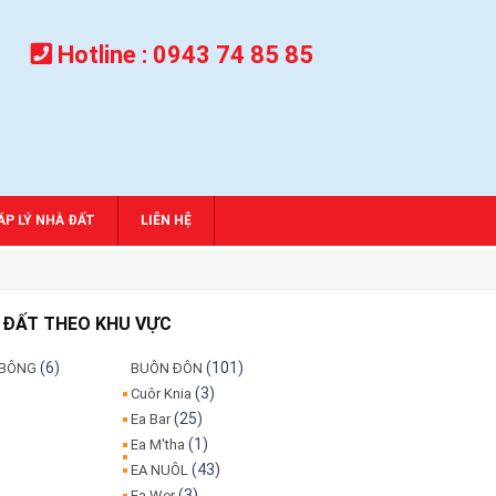
Hotline :
0943 74 85 85
́P LÝ NHÀ ĐẤT
LIÊN HỆ
 ĐẤT THEO KHU VỰC
(6)
(101)
 BÔNG
BUÔN ĐÔN
(3)
Cuôr Knia
(25)
Ea Bar
(1)
Ea M'tha
(43)
EA NUÔL
(3)
Ea Wer