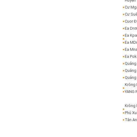
Huyện
Cư Mg
Cư Su
Cuor 
Ea Dr
Ea Kp
Ea MD
Ea Mn
Ea Pok
Quảng
Quảng 
Quảng 
Krông
YANG R
Krông
Phú X
Tân A