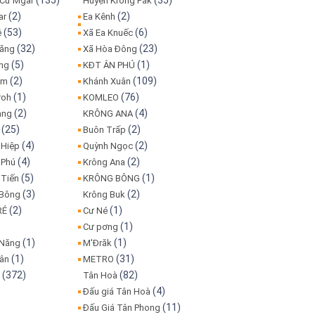
(135)
(35)
 Cư Mgar
Huyện Krông Păk
(2)
(2)
ar
Ea Kênh
(53)
(6)
ê
Xã Ea Knuếc
(32)
(23)
Đăng
Xã Hòa Đông
(5)
(1)
ơng
KĐT ÂN PHÚ
(2)
(109)
am
Khánh Xuân
(1)
(76)
roh
KOMLEO
(2)
(4)
ang
KRÔNG ANA
(25)
(2)
Buôn Trấp
(4)
(2)
 Hiệp
Quỳnh Ngọc
(4)
(2)
Phú
Krông Ana
(5)
(1)
Tiến
KRÔNG BÔNG
(3)
(2)
 Bông
Krông Buk
(2)
(1)
É
Cư Né
(1)
Cư pơng
(1)
(1)
 Năng
M'Đrăk
(1)
(31)
uân
METRO
(372)
(82)
n
Tân Hoà
(4)
Đấu giá Tân Hoà
(11)
Đấu Giá Tân Phong