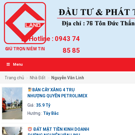
Hotline :
0943 74
85 85
Menu
>
>
Trang chủ
Nhà Đất
Nguyễn Văn Linh
BÁN CÂY XĂNG 4 TRỤ
NHƯỢNG QUYỀN PETROLIMEX
Giá :
35.9 Tỷ
Hướng :
Tây Bắc
ĐẤT MẶT TIỀN KINH DOANH