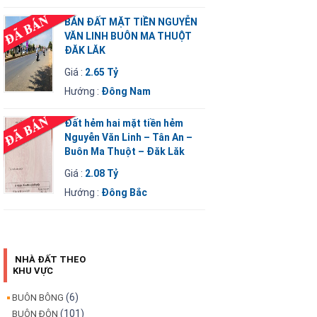
BÁN ĐẤT MẶT TIỀN NGUYỄN
VĂN LINH BUÔN MA THUỘT
ĐĂK LĂK
Giá :
2.65 Tỷ
Hướng :
Đông Nam
Đất hẻm hai mặt tiền hẻm
Nguyễn Văn Linh – Tân An –
Buôn Ma Thuột – Đăk Lăk
Giá :
2.08 Tỷ
Hướng :
Đông Bắc
NHÀ ĐẤT THEO
KHU VỰC
(6)
BUÔN BÔNG
(101)
BUÔN ĐÔN