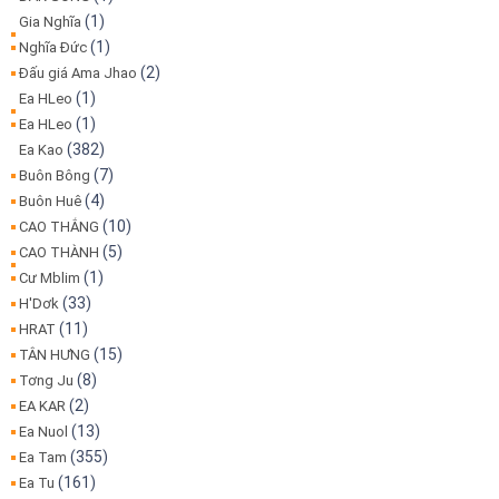
(1)
Gia Nghĩa
(1)
Nghĩa Đức
(2)
Đấu giá Ama Jhao
(1)
Ea HLeo
(1)
Ea HLeo
(382)
Ea Kao
(7)
Buôn Bông
(4)
Buôn Huê
(10)
CAO THẮNG
(5)
CAO THÀNH
(1)
Cư Mblim
(33)
H'Dơk
(11)
HRAT
(15)
TÂN HƯNG
(8)
Tơng Ju
(2)
EA KAR
(13)
Ea Nuol
(355)
Ea Tam
(161)
Ea Tu