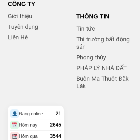
(6)
B5
CÔNG TY
(1)
B7
Giới thiệu
THÔNG TIN
(1)
Bà Triệu
(1)
Bạch Đằng
Tuyển dụng
Tin tức
(1)
Bùi Hữu Nghĩa
Liên Hệ
(3)
Bùi Huy Bích
Thị trường bất động
(1)
Bùi Thị Xuân
sản
(5)
BUÔN BÔNG
Phong thủy
(1)
Buôn Cư dluê
(1)
Buôn Dong
PHÁP LÝ NHÀ ĐẤT
Buôn Đất – HĐơk
Buôn Ma Thuột Đăk
(26)
Lăk
(46)
BUÔN ĐÔN
(3)
Buôn Ea Nao
(1)
Buôn Hồ
(4)
Buôn Hrat
21
Đang online
(4)
BUÔN HUÊ
(21)
Buôn Ju
2645
Hôm nay
(3)
Buôn KBu
3544
Hôm qua
(1)
Buôn Ko Đung