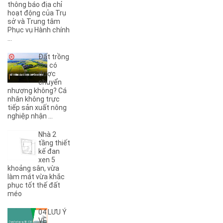
(3)
5KC
thông báo địa chỉ
hoạt động của Trụ
(1)
6A
sở và Trung tâm
(1)
6B
Phục vụ Hành chính
(2)
6KC
...
(1)
8A
Đất trồng
(3)
8B
lúa có
(1)
8KC
được
chuyển
(1)
9A
nhượng không? Cá
(1)
9KC
nhân không trực
(7)
A
tiếp sản xuất nông
nghiệp nhận ...
(5)
A Dừa
(4)
A Tranh
Nhà 2
(7)
A1
tầng thiết
(3)
kế đan
A10
xen 5
(4)
A11
khoảng sân, vừa
(6)
A12
làm mát vừa khắc
phục tốt thế đất
(2)
A13
méo
(1)
A14
(7)
A2
04 LƯU Ý
(5)
A3
VỀ