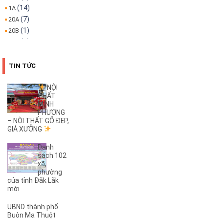
(14)
1A
(7)
20A
(1)
20B
(1)
22A
(1)
22B
(4)
25B
TIN TỨC
(3)
26A
(1)
26B
NỘI
THẤT
(2)
27B
MINH
(1)
2KC
PHƯƠNG
(29)
– NỘI THẤT GỖ ĐẸP,
30/4
GIÁ XƯỞNG
(1)
32
(1)
32A
Danh
(1)
3A
sách 102
xã,
(3)
3B
phường
(1)
3KC
của tỉnh Đắk Lắk
(1)
4A
mới
(2)
4B
UBND thành phố
(1)
5A
Buôn Ma Thuột