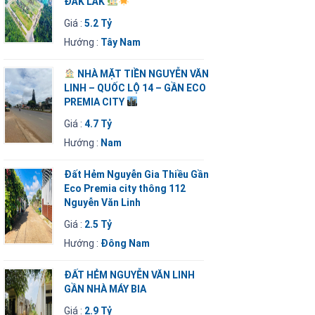
ĐẮK LẮK
Giá :
5.2 Tỷ
Hướng :
Tây Nam
NHÀ MẶT TIỀN NGUYỄN VĂN
LINH – QUỐC LỘ 14 – GẦN ECO
PREMIA CITY
Giá :
4.7 Tỷ
Hướng :
Nam
Đất Hẻm Nguyễn Gia Thiều Gần
Eco Premia city thông 112
Nguyễn Văn Linh
Giá :
2.5 Tỷ
Hướng :
Đông Nam
ĐẤT HẺM NGUYỄN VĂN LINH
GẦN NHÀ MÁY BIA
Giá :
2.9 Tỷ