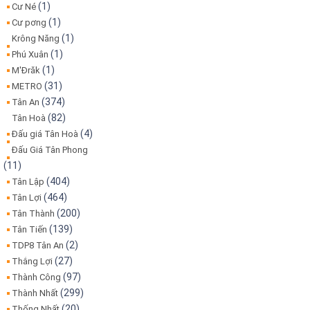
(1)
Cư Né
(1)
Cư pơng
(1)
Krông Năng
(1)
Phú Xuân
(1)
M'Đrăk
(31)
METRO
(374)
Tân An
(82)
Tân Hoà
(4)
Đấu giá Tân Hoà
Đấu Giá Tân Phong
(11)
(404)
Tân Lập
(464)
Tân Lợi
(200)
Tân Thành
(139)
Tân Tiến
(2)
TDP8 Tân An
(27)
Thắng Lợi
(97)
Thành Công
(299)
Thành Nhất
(20)
Thống Nhất