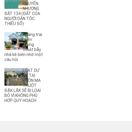
CHUYỂN
(6)
A4
NHƯỢNG
(8)
A5
ĐẤT 134 (ĐẤT CỦA
NGƯỜI DÂN TỘC
(5)
A6
THIỂU SỐ)
(17)
A7
(3)
A8
Chàng trai
(2)
A9
miền
Trung
(27)
Ama Jhao
thoát bẫy
(44)
Ama Khê
nhà kê biên nhờ một
(2)
câu hỏi
Ama Pui
(3)
Ama Sa
LOẠT DỰ
(2)
Ami Đoan
ÁN TẠI
(8)
An Dương Vương
BUÔN MA
THUỘT
(3)
Ân Phú
ĐĂK LĂK SẼ BỊ LOẠI
(3)
Âu Cơ
BỎ VÌ KHÔNG PHÙ
(2)
B
HỢP QUY HOẠCH
(1)
B1
(13)
B2
(13)
B3
(3)
B4