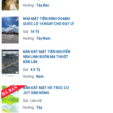
Hướng :
Tây Bắc
NHÀ MẶT TIỀN KINH DOANH
QUỐC LỘ 14 NGAY CHỢ ĐẠT LÝ
Giá :
16 Tỷ
Hướng :
Tây Nam
BÁN ĐẤT MẶT TIỀN NGUYỄN
VĂN LINH BUÔN MA THUỘT
ĐĂK LĂK
Giá :
4.5 Tỷ
Hướng :
Nam
BÁN ĐẤT MẶT HỒ TRÚC CƯ
JUT ĐĂK NÔNG
Giá : Liên hệ
Hướng :
Tây