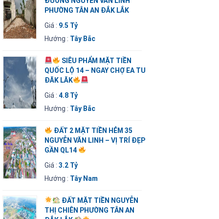
ĐƯỜNG NGUYỄN VĂN LINH
PHƯỜNG TÂN AN ĐẮK LẮK
Giá :
9.5 Tỷ
Hướng :
Tây Bắc
SIÊU PHẨM MẶT TIỀN
QUỐC LỘ 14 – NGAY CHỢ EA TU
ĐĂK LĂK
Giá :
4.8 Tỷ
Hướng :
Tây Bắc
ĐẤT 2 MẶT TIỀN HẺM 35
NGUYỄN VĂN LINH – VỊ TRÍ ĐẸP
GẦN QL14
Giá :
3.2 Tỷ
Hướng :
Tây Nam
ĐẤT MẶT TIỀN NGUYỄN
THỊ CHIÊN PHƯỜNG TÂN AN