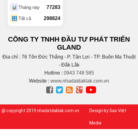
(4)
Buôn Komleo
77283
Tháng này
(18)
Buôn Ky
298824
Tất cả
BUÔN MAP – EA PÔK
(2)
(4)
Buôn Niêng
CÔNG TY TNHH ĐẦU TƯ PHÁT TRIỂN
(1)
Buôn Tara
GLAND
(1)
Buôn Trấp
(6)
C
Địa chỉ : 76 Tôn Đức Thắng - P. Tân Lợi - TP. Buôn Ma Thuột
(2)
Cao Bá Quát
- Đắk Lắk
(15)
Cao Thắng
Hotline :
0943 748 585
(5)
CAO THÀNH
Website :
www.nhadatdaklak.com.vn
Cao tốc Bmt – Nha




Trang
(1)
(3)
Cao Xuân Huy
(1)
Chế Lan Viên
@ copyright 2019 nhadatdaklak.com.vn
Design by Sao Việt
(3)
Chính Hữu
(1)
Chu Huy Mân
Media
(1)
Chu Mạnh Trinh
(9)
Chu Văn An