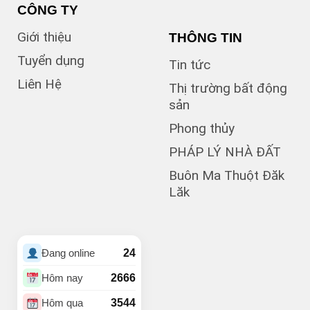
(6)
B5
CÔNG TY
(1)
B7
Giới thiệu
THÔNG TIN
(1)
Bà Triệu
(1)
Bạch Đằng
Tuyển dụng
Tin tức
(1)
Bùi Hữu Nghĩa
Liên Hệ
(3)
Bùi Huy Bích
Thị trường bất động
(1)
Bùi Thị Xuân
sản
(5)
BUÔN BÔNG
Phong thủy
(1)
Buôn Cư dluê
(1)
Buôn Dong
PHÁP LÝ NHÀ ĐẤT
Buôn Đất – HĐơk
Buôn Ma Thuột Đăk
(26)
Lăk
(46)
BUÔN ĐÔN
(3)
Buôn Ea Nao
(1)
Buôn Hồ
(4)
Buôn Hrat
24
Đang online
(4)
BUÔN HUÊ
(21)
Buôn Ju
2666
Hôm nay
(3)
Buôn KBu
3544
Hôm qua
(1)
Buôn Ko Đung