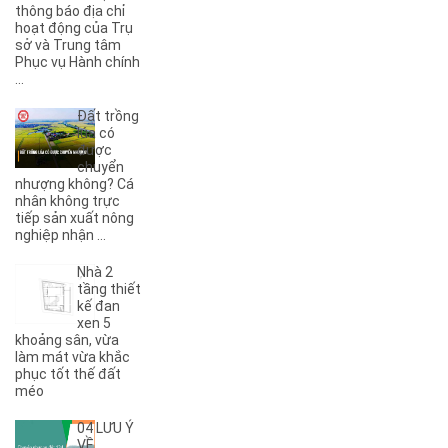
(3)
5KC
thông báo địa chỉ
hoạt động của Trụ
(1)
6A
sở và Trung tâm
(1)
6B
Phục vụ Hành chính
(2)
6KC
...
(1)
8A
Đất trồng
(3)
8B
lúa có
(1)
8KC
được
chuyển
(1)
9A
nhượng không? Cá
(1)
9KC
nhân không trực
(7)
A
tiếp sản xuất nông
nghiệp nhận ...
(5)
A Dừa
(4)
A Tranh
Nhà 2
(7)
A1
tầng thiết
(3)
kế đan
A10
xen 5
(4)
A11
khoảng sân, vừa
(6)
A12
làm mát vừa khắc
phục tốt thế đất
(2)
A13
méo
(1)
A14
(7)
A2
04 LƯU Ý
(5)
A3
VỀ