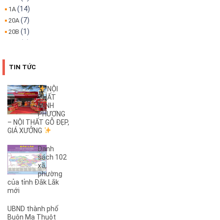
(14)
1A
(7)
20A
(1)
20B
(1)
22A
(1)
22B
(4)
25B
TIN TỨC
(3)
26A
(1)
26B
NỘI
THẤT
(2)
27B
MINH
(1)
2KC
PHƯƠNG
(29)
– NỘI THẤT GỖ ĐẸP,
30/4
GIÁ XƯỞNG
(1)
32
(1)
32A
Danh
(1)
3A
sách 102
xã,
(3)
3B
phường
(1)
3KC
của tỉnh Đắk Lắk
(1)
4A
mới
(2)
4B
UBND thành phố
(1)
5A
Buôn Ma Thuột