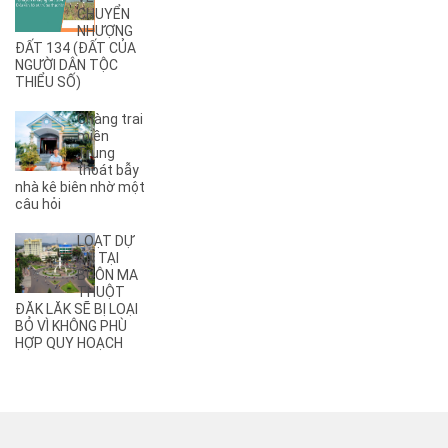
CHUYỂN
(6)
A4
NHƯỢNG
(8)
A5
ĐẤT 134 (ĐẤT CỦA
NGƯỜI DÂN TỘC
(5)
A6
THIỂU SỐ)
(17)
A7
(3)
A8
Chàng trai
(2)
A9
miền
Trung
(27)
Ama Jhao
thoát bẫy
(44)
Ama Khê
nhà kê biên nhờ một
(2)
câu hỏi
Ama Pui
(3)
Ama Sa
LOẠT DỰ
(2)
Ami Đoan
ÁN TẠI
(8)
An Dương Vương
BUÔN MA
THUỘT
(3)
Ân Phú
ĐĂK LĂK SẼ BỊ LOẠI
(3)
Âu Cơ
BỎ VÌ KHÔNG PHÙ
(2)
B
HỢP QUY HOẠCH
(1)
B1
(13)
B2
(13)
B3
(3)
B4