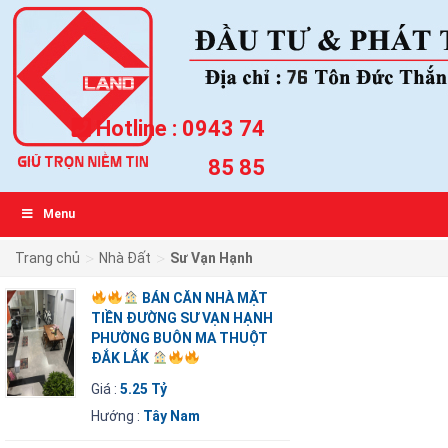
Hotline :
0943 74
85 85
Menu
>
>
Trang chủ
Nhà Đất
Sư Vạn Hạnh
BÁN CĂN NHÀ MẶT
TIỀN ĐƯỜNG SƯ VẠN HẠNH
PHƯỜNG BUÔN MA THUỘT
ĐẮK LẮK
Giá :
5.25 Tỷ
Hướng :
Tây Nam