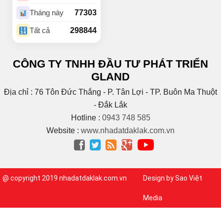
(4)
Buôn Komleo
77303
Tháng này
(18)
Buôn Ky
298844
Tất cả
BUÔN MAP – EA PÔK
(2)
(4)
Buôn Niêng
CÔNG TY TNHH ĐẦU TƯ PHÁT TRIỂN
(1)
Buôn Tara
GLAND
(1)
Buôn Trấp
(6)
C
Địa chỉ : 76 Tôn Đức Thắng - P. Tân Lợi - TP. Buôn Ma Thuột
(2)
Cao Bá Quát
- Đắk Lắk
(15)
Cao Thắng
Hotline :
0943 748 585
(5)
CAO THÀNH
Website :
www.nhadatdaklak.com.vn
Cao tốc Bmt – Nha




Trang
(1)
(3)
Cao Xuân Huy
(1)
Chế Lan Viên
@ copyright 2019 nhadatdaklak.com.vn
Design by Sao Việt
(3)
Chính Hữu
(1)
Chu Huy Mân
Media
(1)
Chu Mạnh Trinh
(9)
Chu Văn An