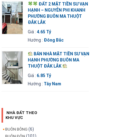
ĐẤT 2 MẶT TIỀN SƯ VẠN
HẠNH – NGUYỄN PHI KHANH
PHƯỜNG BUÔN MA THUỘT
ĐẮK LẮK
Giá :
4.65 Tỷ
Hướng :
Đông Bắc
BÁN NHÀ MẶT TIỀN SƯ VẠN
HẠNH PHƯỜNG BUÔN MA
THUỘT ĐẮK LẮK
Giá :
6.85 Tỷ
Hướng :
Tây Nam
NHÀ ĐẤT THEO
KHU VỰC
(6)
BUÔN BÔNG
(101)
BUÔN ĐÔN