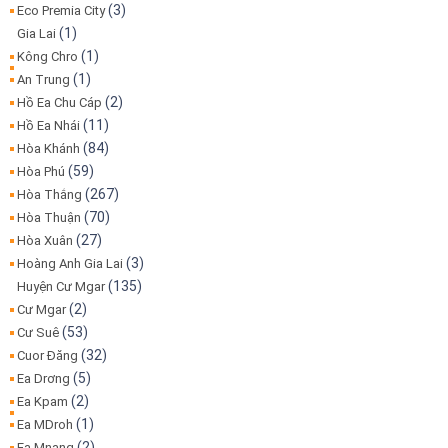
(3)
Eco Premia City
(1)
Gia Lai
(1)
Kông Chro
(1)
An Trung
(2)
Hồ Ea Chu Cáp
(11)
Hồ Ea Nhái
(84)
Hòa Khánh
(59)
Hòa Phú
(267)
Hòa Thắng
(70)
Hòa Thuận
(27)
Hòa Xuân
(3)
Hoàng Anh Gia Lai
(135)
Huyện Cư Mgar
(2)
Cư Mgar
(53)
Cư Suê
(32)
Cuor Đăng
(5)
Ea Drơng
(2)
Ea Kpam
(1)
Ea MDroh
(2)
Ea Mnang