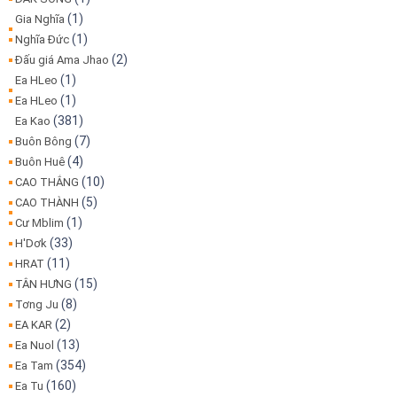
(1)
Gia Nghĩa
(1)
Nghĩa Đức
(2)
Đấu giá Ama Jhao
(1)
Ea HLeo
(1)
Ea HLeo
(381)
Ea Kao
(7)
Buôn Bông
(4)
Buôn Huê
(10)
CAO THẮNG
(5)
CAO THÀNH
(1)
Cư Mblim
(33)
H'Dơk
(11)
HRAT
(15)
TÂN HƯNG
(8)
Tơng Ju
(2)
EA KAR
(13)
Ea Nuol
(354)
Ea Tam
(160)
Ea Tu