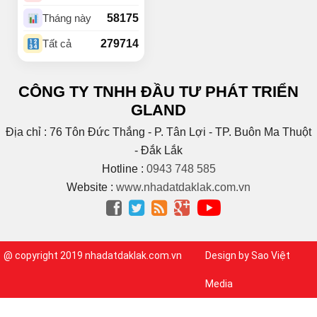
(4)
Buôn Komleo
58175
Tháng này
(18)
Buôn Ky
279714
Tất cả
BUÔN MAP – EA PÔK
(2)
(4)
Buôn Niêng
CÔNG TY TNHH ĐẦU TƯ PHÁT TRIỂN
(1)
Buôn Tara
GLAND
(1)
Buôn Trấp
(6)
C
Địa chỉ : 76 Tôn Đức Thắng - P. Tân Lợi - TP. Buôn Ma Thuột
(2)
Cao Bá Quát
- Đắk Lắk
(15)
Cao Thắng
Hotline :
0943 748 585
(5)
CAO THÀNH
Website :
www.nhadatdaklak.com.vn
Cao tốc Bmt – Nha




Trang
(1)
(3)
Cao Xuân Huy
(1)
Chế Lan Viên
@ copyright 2019 nhadatdaklak.com.vn
Design by Sao Việt
(3)
Chính Hữu
(1)
Chu Huy Mân
Media
(1)
Chu Mạnh Trinh
(9)
Chu Văn An