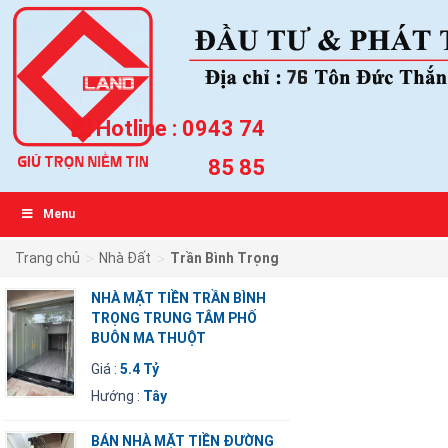
Hotline :
0943 74
85 85
Menu
>
>
Trang chủ
Nhà Đất
Trần Bình Trọng
NHÀ MẶT TIỀN TRẦN BÌNH
TRỌNG TRUNG TÂM PHỐ
BUÔN MA THUỘT
Giá :
5.4 Tỷ
Hướng :
Tây
BÁN NHÀ MẶT TIỀN ĐƯỜNG