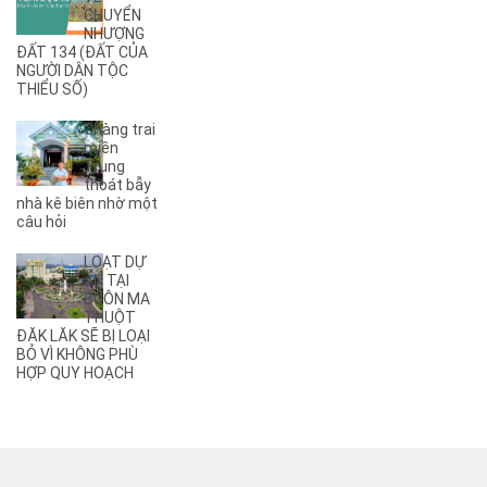
CHUYỂN
(6)
A4
NHƯỢNG
(8)
A5
ĐẤT 134 (ĐẤT CỦA
NGƯỜI DÂN TỘC
(5)
A6
THIỂU SỐ)
(17)
A7
(3)
A8
Chàng trai
(2)
A9
miền
Trung
(27)
Ama Jhao
thoát bẫy
(44)
Ama Khê
nhà kê biên nhờ một
(2)
câu hỏi
Ama Pui
(3)
Ama Sa
LOẠT DỰ
(2)
Ami Đoan
ÁN TẠI
(8)
An Dương Vương
BUÔN MA
THUỘT
(2)
Ân Phú
ĐĂK LĂK SẼ BỊ LOẠI
(3)
Âu Cơ
BỎ VÌ KHÔNG PHÙ
(2)
B
HỢP QUY HOẠCH
(1)
B1
(13)
B2
(13)
B3
(3)
B4