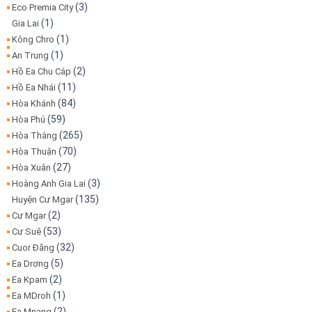
(3)
Eco Premia City
(1)
Gia Lai
(1)
Kông Chro
(1)
An Trung
(2)
Hồ Ea Chu Cáp
(11)
Hồ Ea Nhái
(84)
Hòa Khánh
(59)
Hòa Phú
(265)
Hòa Thắng
(70)
Hòa Thuận
(27)
Hòa Xuân
(3)
Hoàng Anh Gia Lai
(135)
Huyện Cư Mgar
(2)
Cư Mgar
(53)
Cư Suê
(32)
Cuor Đăng
(5)
Ea Drơng
(2)
Ea Kpam
(1)
Ea MDroh
(2)
Ea Mnang