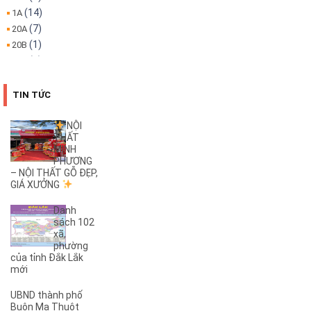
(14)
1A
(7)
20A
(1)
20B
(1)
22A
(1)
22B
(4)
25B
TIN TỨC
(3)
26A
(1)
26B
NỘI
THẤT
(2)
27B
MINH
(1)
2KC
PHƯƠNG
(29)
– NỘI THẤT GỖ ĐẸP,
30/4
GIÁ XƯỞNG
(1)
32
(1)
32A
Danh
(1)
3A
sách 102
xã,
(3)
3B
phường
(1)
3KC
của tỉnh Đắk Lắk
(1)
4A
mới
(2)
4B
UBND thành phố
(1)
5A
Buôn Ma Thuột