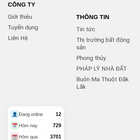
(6)
B5
CÔNG TY
(1)
B7
Giới thiệu
THÔNG TIN
(1)
Bà Triệu
(1)
Bạch Đằng
Tuyển dụng
Tin tức
(1)
Bùi Hữu Nghĩa
Liên Hệ
(3)
Bùi Huy Bích
Thị trường bất động
(1)
Bùi Thị Xuân
sản
(5)
BUÔN BÔNG
Phong thủy
(1)
Buôn Cư dluê
(1)
Buôn Dong
PHÁP LÝ NHÀ ĐẤT
Buôn Đất – HĐơk
Buôn Ma Thuột Đăk
(26)
Lăk
(46)
BUÔN ĐÔN
(3)
Buôn Ea Nao
(1)
Buôn Hồ
(4)
Buôn Hrat
12
Đang online
(4)
BUÔN HUÊ
(20)
Buôn Ju
729
Hôm nay
(3)
Buôn KBu
3701
Hôm qua
(1)
Buôn Ko Đung