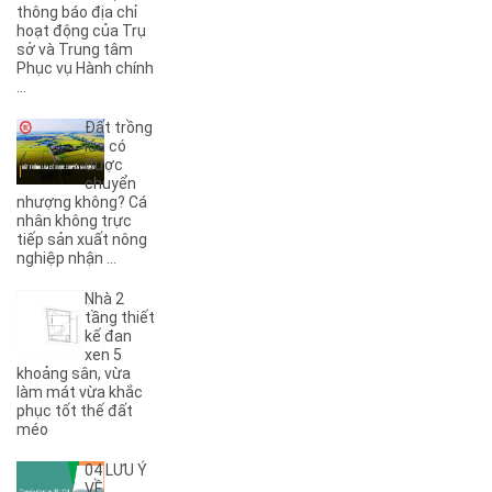
(3)
5KC
thông báo địa chỉ
hoạt động của Trụ
(1)
6A
sở và Trung tâm
(1)
6B
Phục vụ Hành chính
(2)
6KC
...
(1)
8A
Đất trồng
(3)
8B
lúa có
(1)
8KC
được
chuyển
(1)
9A
nhượng không? Cá
(1)
9KC
nhân không trực
(7)
A
tiếp sản xuất nông
nghiệp nhận ...
(5)
A Dừa
(4)
A Tranh
Nhà 2
(7)
A1
tầng thiết
(3)
kế đan
A10
xen 5
(4)
A11
khoảng sân, vừa
(6)
A12
làm mát vừa khắc
phục tốt thế đất
(2)
A13
méo
(1)
A14
(7)
A2
04 LƯU Ý
(5)
A3
VỀ