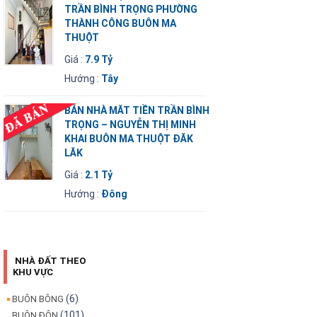
TRẦN BÌNH TRỌNG PHƯỜNG
THÀNH CÔNG BUÔN MA
THUỘT
Giá :
7.9 Tỷ
Hướng :
Tây
BÁN NHÀ MĂT TIỀN TRẦN BÌNH
TRỌNG – NGUYỄN THỊ MINH
KHAI BUÔN MA THUỘT ĐĂK
LĂK
Giá :
2.1 Tỷ
Hướng :
Đông
NHÀ ĐẤT THEO
KHU VỰC
(6)
BUÔN BÔNG
(101)
BUÔN ĐÔN