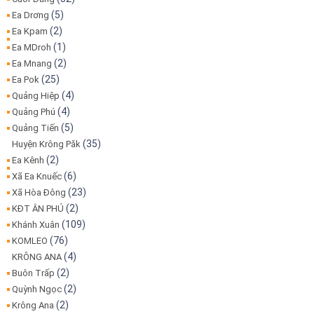
(5)
Ea Drơng
(2)
Ea Kpam
(1)
Ea MDroh
(2)
Ea Mnang
(25)
Ea Pok
(4)
Quảng Hiệp
(4)
Quảng Phú
(5)
Quảng Tiến
(35)
Huyện Krông Păk
(2)
Ea Kênh
(6)
Xã Ea Knuếc
(23)
Xã Hòa Đông
(2)
KĐT ÂN PHÚ
(109)
Khánh Xuân
(76)
KOMLEO
(4)
KRÔNG ANA
(2)
Buôn Trấp
(2)
Quỳnh Ngọc
(2)
Krông Ana