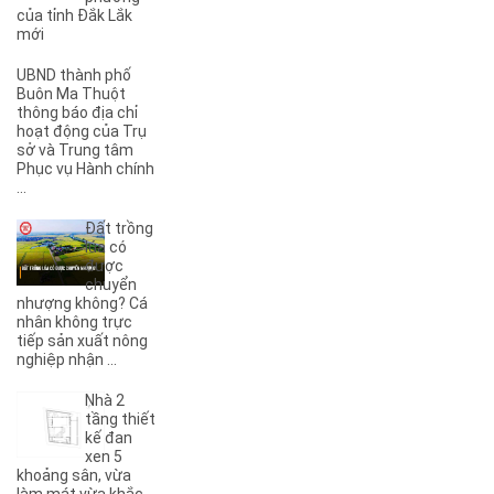
(1)
3KC
của tỉnh Đắk Lắk
(1)
4A
mới
(2)
4B
UBND thành phố
(1)
5A
Buôn Ma Thuột
(3)
5KC
thông báo địa chỉ
hoạt động của Trụ
(1)
6A
sở và Trung tâm
(1)
6B
Phục vụ Hành chính
(2)
6KC
...
(1)
8A
Đất trồng
(3)
8B
lúa có
(1)
8KC
được
chuyển
(1)
9A
nhượng không? Cá
(1)
9KC
nhân không trực
(7)
A
tiếp sản xuất nông
nghiệp nhận ...
(5)
A Dừa
(4)
A Tranh
Nhà 2
(7)
A1
tầng thiết
(3)
kế đan
A10
xen 5
(4)
A11
khoảng sân, vừa
(6)
A12