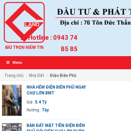
Hotline :
0943 74
85 85
Menu
>
>
Trang chủ
Nhà Đất
Điện Biên Phủ
NHÀ HẺM ĐIỆN BIÊN PHỦ NGAY
CHỢ LỚN BMT
Giá :
5.4 Tỷ
Hướng :
Tây
BÁN ĐẤT MẶT TIỀN ĐIỆN BIÊN