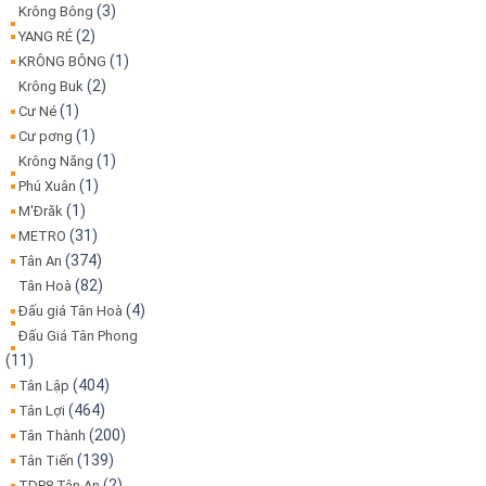
(3)
Krông Bông
(2)
YANG RÉ
(1)
KRÔNG BÔNG
(2)
Krông Buk
(1)
Cư Né
(1)
Cư pơng
(1)
Krông Năng
(1)
Phú Xuân
(1)
M'Đrăk
(31)
METRO
(374)
Tân An
(82)
Tân Hoà
(4)
Đấu giá Tân Hoà
Đấu Giá Tân Phong
(11)
(404)
Tân Lập
(464)
Tân Lợi
(200)
Tân Thành
(139)
Tân Tiến
(2)
TDP8 Tân An