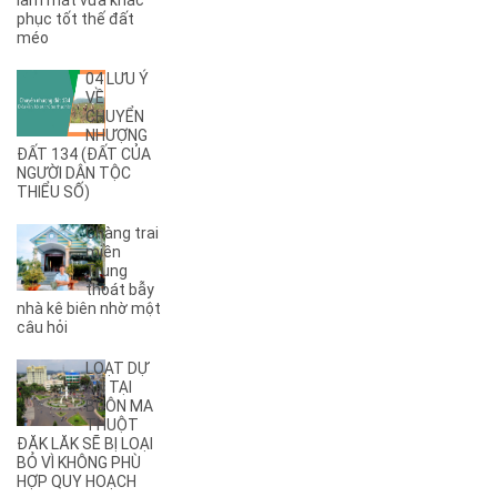
làm mát vừa khắc
phục tốt thế đất
(2)
A13
méo
(1)
A14
(7)
A2
04 LƯU Ý
(5)
A3
VỀ
CHUYỂN
(6)
A4
NHƯỢNG
(8)
A5
ĐẤT 134 (ĐẤT CỦA
NGƯỜI DÂN TỘC
(5)
A6
THIỂU SỐ)
(17)
A7
(3)
A8
Chàng trai
(2)
A9
miền
Trung
(27)
Ama Jhao
thoát bẫy
(44)
Ama Khê
nhà kê biên nhờ một
(2)
câu hỏi
Ama Pui
(3)
Ama Sa
LOẠT DỰ
(2)
Ami Đoan
ÁN TẠI
(8)
An Dương Vương
BUÔN MA
THUỘT
(3)
Ân Phú
ĐĂK LĂK SẼ BỊ LOẠI
(3)
Âu Cơ
BỎ VÌ KHÔNG PHÙ
(2)
B
HỢP QUY HOẠCH