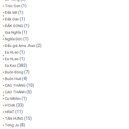
(1)
Trúc Sơn
(1)
Đăk Mil
(1)
Đăk Gằn
(1)
ĐĂK SONG
(1)
Gia Nghĩa
(1)
Nghĩa Đức
(2)
Đấu giá Ama Jhao
(1)
Ea HLeo
(1)
Ea HLeo
(382)
Ea Kao
(7)
Buôn Bông
(4)
Buôn Huê
(10)
CAO THẮNG
(5)
CAO THÀNH
(1)
Cư Mblim
(33)
H'Dơk
(11)
HRAT
(15)
TÂN HƯNG
(8)
Tơng Ju