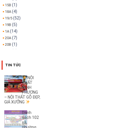
(1)
15B
(4)
18A
(52)
19/5
(5)
19B
(14)
1A
(7)
20A
(1)
20B
(1)
22A
(1)
22B
(4)
25B
TIN TỨC
(3)
26A
(1)
26B
NỘI
THẤT
(2)
27B
MINH
(1)
2KC
PHƯƠNG
(29)
– NỘI THẤT GỖ ĐẸP,
30/4
GIÁ XƯỞNG
(1)
32
(1)
32A
Danh
(1)
3A
sách 102
xã,
(3)
3B
phường