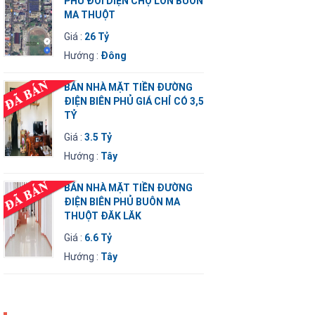
PHỦ ĐỐI DIỆN CHỢ LỚN BUÔN
MA THUỘT
Giá :
26 Tỷ
Hướng :
Đông
BÁN NHÀ MẶT TIỀN ĐƯỜNG
ĐIỆN BIÊN PHỦ GIÁ CHỈ CÓ 3,5
TỶ
Giá :
3.5 Tỷ
Hướng :
Tây
BÁN NHÀ MẶT TIỀN ĐƯỜNG
ĐIỆN BIÊN PHỦ BUÔN MA
THUỘT ĐĂK LĂK
Giá :
6.6 Tỷ
Hướng :
Tây