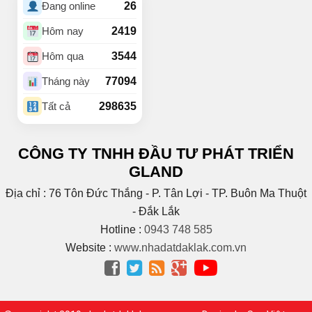
26
Đang online
(4)
BUÔN HUÊ
(21)
Buôn Ju
2419
Hôm nay
(3)
Buôn KBu
3544
Hôm qua
(1)
Buôn Ko Đung
(4)
Buôn Komleo
77094
Tháng này
(18)
Buôn Ky
298635
Tất cả
BUÔN MAP – EA PÔK
(2)
(4)
Buôn Niêng
CÔNG TY TNHH ĐẦU TƯ PHÁT TRIỂN
(1)
Buôn Tara
GLAND
(1)
Buôn Trấp
(6)
C
Địa chỉ : 76 Tôn Đức Thắng - P. Tân Lợi - TP. Buôn Ma Thuột
(2)
Cao Bá Quát
- Đắk Lắk
(15)
Cao Thắng
Hotline :
0943 748 585
(5)
CAO THÀNH
Website :
www.nhadatdaklak.com.vn
Cao tốc Bmt – Nha




Trang
(1)
(3)
Cao Xuân Huy
(1)
Chế Lan Viên