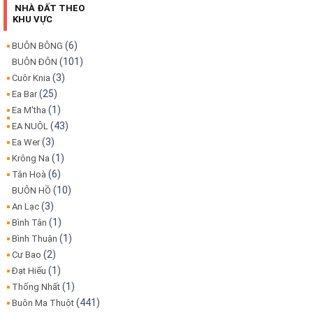
NHÀ ĐẤT THEO
KHU VỰC
(6)
BUÔN BÔNG
(101)
BUÔN ĐÔN
(3)
Cuôr Knia
(25)
Ea Bar
(1)
Ea M'tha
(43)
EA NUÔL
(3)
Ea Wer
(1)
Krông Na
(6)
Tân Hoà
(10)
BUÔN HỒ
(3)
An Lạc
(1)
Bình Tân
(1)
Bình Thuận
(2)
Cư Bao
(1)
Đạt Hiếu
(1)
Thống Nhất
(441)
Buôn Ma Thuột