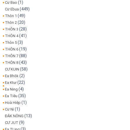
(1)
Cư Bao
(449)
Cư Ebua
(49)
Thôn 1
(20)
Thôn 2
(28)
THÔN 3
(41)
THÔN 4
(3)
Thôn 5
(19)
THÔN 6
(88)
THÔN 7
(43)
THÔN 8
(58)
CƯ KUIN
(2)
Ea Bhôk
(22)
Ea Ktur
(4)
Ea Ning
(35)
Ea Tiêu
(1)
Hoà Hiệp
(1)
Cư Ni
(13)
ĐĂK NÔNG
(9)
CƯ JUT
(3)
Ea TLing