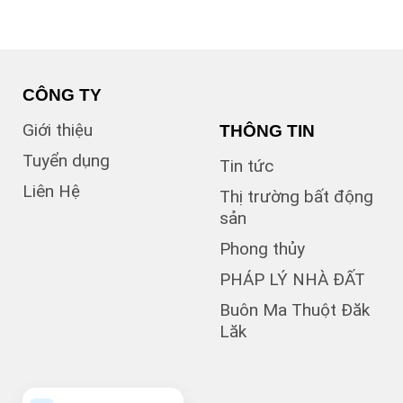
(1)
B1
(13)
B2
(13)
B3
(3)
B4
(6)
B5
CÔNG TY
(1)
B7
Giới thiệu
THÔNG TIN
(1)
Bà Triệu
(1)
Bạch Đằng
Tuyển dụng
Tin tức
(1)
Bùi Hữu Nghĩa
Liên Hệ
(3)
Bùi Huy Bích
Thị trường bất động
(1)
Bùi Thị Xuân
sản
(5)
BUÔN BÔNG
Phong thủy
(1)
Buôn Cư dluê
(1)
Buôn Dong
PHÁP LÝ NHÀ ĐẤT
Buôn Đất – HĐơk
Buôn Ma Thuột Đăk
(26)
Lăk
(46)
BUÔN ĐÔN
(3)
Buôn Ea Nao
(1)
Buôn Hồ
(4)
Buôn Hrat