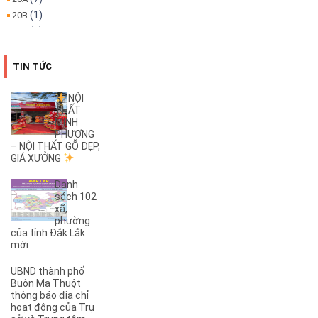
(1)
20B
(1)
22A
(1)
22B
(4)
25B
TIN TỨC
(3)
26A
(1)
26B
NỘI
THẤT
(2)
27B
MINH
(1)
2KC
PHƯƠNG
(29)
– NỘI THẤT GỖ ĐẸP,
30/4
GIÁ XƯỞNG
(1)
32
(1)
32A
Danh
(1)
3A
sách 102
xã,
(3)
3B
phường
(1)
3KC
của tỉnh Đắk Lắk
(1)
4A
mới
(2)
4B
UBND thành phố
(1)
5A
Buôn Ma Thuột
(3)
5KC
thông báo địa chỉ
hoạt động của Trụ
(1)
6A