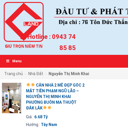
Hotline :
0943 74
85 85
Menu
>
>
Trang chủ
Nhà Đất
Nguyễn Thị Minh Khai
CĂN NHÀ 2 MÊ ĐẸP GÓC 2
MẶT TIỀN PHẠM NGŨ LÃO –
NGUYỄN THỊ MINH KHAI
PHƯỜNG BUÔN MA THUỘT
ĐĂK LĂK
Giá :
6.68 Tỷ
Hướng :
Tây Nam