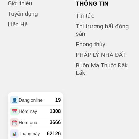
Giới thiệu
THÔNG TIN
(1)
Bà Triệu
(1)
Bạch Đằng
Tuyển dụng
Tin tức
(1)
Bùi Hữu Nghĩa
Liên Hệ
(3)
Bùi Huy Bích
Thị trường bất động
(1)
Bùi Thị Xuân
sản
(5)
BUÔN BÔNG
Phong thủy
(1)
Buôn Cư dluê
(1)
Buôn Dong
PHÁP LÝ NHÀ ĐẤT
Buôn Đất – HĐơk
Buôn Ma Thuột Đăk
(26)
Lăk
(46)
BUÔN ĐÔN
(3)
Buôn Ea Nao
(1)
Buôn Hồ
(4)
Buôn Hrat
19
Đang online
(4)
BUÔN HUÊ
(20)
Buôn Ju
1308
Hôm nay
(3)
Buôn KBu
3666
Hôm qua
(1)
Buôn Ko Đung
(4)
Buôn Komleo
62126
Tháng này