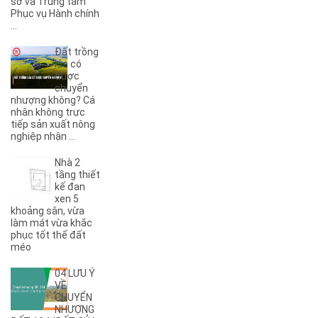
sở và Trung tâm
(1)
6B
Phục vụ Hành chính
(2)
6KC
...
(1)
8A
Đất trồng
(3)
8B
lúa có
(1)
8KC
được
chuyển
(1)
9A
nhượng không? Cá
(1)
9KC
nhân không trực
(7)
A
tiếp sản xuất nông
nghiệp nhận ...
(5)
A Dừa
(4)
A Tranh
Nhà 2
(7)
A1
tầng thiết
(3)
kế đan
A10
xen 5
(4)
A11
khoảng sân, vừa
(6)
A12
làm mát vừa khắc
phục tốt thế đất
(2)
A13
méo
(1)
A14
(7)
A2
04 LƯU Ý
(5)
A3
VỀ
CHUYỂN
(6)
A4
NHƯỢNG
(8)
A5