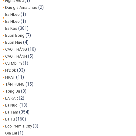
(1)
Nghĩa Đức
(2)
Đấu giá Ama Jhao
(1)
Ea HLeo
(1)
Ea HLeo
(381)
Ea Kao
(7)
Buôn Bông
(4)
Buôn Huê
(10)
CAO THẮNG
(5)
CAO THÀNH
(1)
Cư Mblim
(33)
H'Dơk
(11)
HRAT
(15)
TÂN HƯNG
(8)
Tơng Ju
(2)
EA KAR
(13)
Ea Nuol
(354)
Ea Tam
(160)
Ea Tu
(3)
Eco Premia City
(1)
Gia Lai