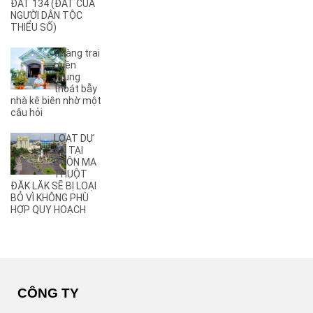
ĐẤT 134 (ĐẤT CỦA
NGƯỜI DÂN TỘC
(5)
A6
THIỂU SỐ)
(17)
A7
(3)
A8
Chàng trai
(2)
A9
miền
Trung
(27)
Ama Jhao
thoát bẫy
(44)
Ama Khê
nhà kê biên nhờ một
(2)
câu hỏi
Ama Pui
(3)
Ama Sa
LOẠT DỰ
(2)
Ami Đoan
ÁN TẠI
(8)
An Dương Vương
BUÔN MA
THUỘT
(2)
Ân Phú
ĐĂK LĂK SẼ BỊ LOẠI
(3)
Âu Cơ
BỎ VÌ KHÔNG PHÙ
(2)
B
HỢP QUY HOẠCH
(1)
B1
(13)
B2
(13)
B3
(3)
B4
(6)
B5
CÔNG TY
(1)
B7