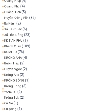
(4)
Quảng Hiệp
(4)
Quảng Phú
(5)
Quảng Tiến
(35)
Huyện Krông Păk
(2)
Ea Kênh
(6)
Xã Ea Knuếc
(23)
Xã Hòa Đông
(1)
KĐT ÂN PHÚ
(109)
Khánh Xuân
(76)
KOMLEO
(4)
KRÔNG ANA
(2)
Buôn Trấp
(2)
Quỳnh Ngọc
(2)
Krông Ana
(1)
KRÔNG BÔNG
(3)
Krông Bông
(2)
YANG RÉ
(2)
Krông Buk
(1)
Cư Né
(1)
Cư pơng