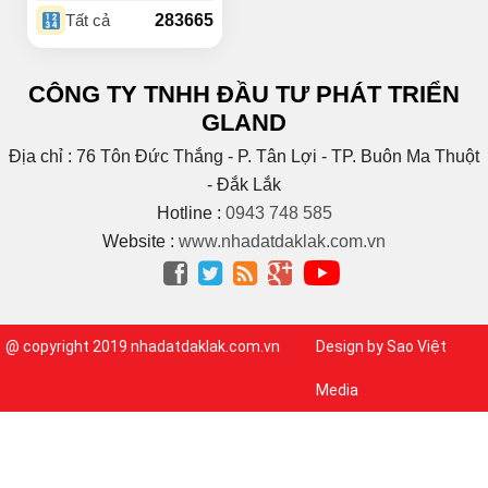
(18)
Buôn Ky
283665
Tất cả
BUÔN MAP – EA PÔK
(2)
(4)
Buôn Niêng
CÔNG TY TNHH ĐẦU TƯ PHÁT TRIỂN
(1)
Buôn Tara
GLAND
(1)
Buôn Trấp
(6)
C
Địa chỉ : 76 Tôn Đức Thắng - P. Tân Lợi - TP. Buôn Ma Thuột
(2)
Cao Bá Quát
- Đắk Lắk
(15)
Cao Thắng
Hotline :
0943 748 585
(5)
CAO THÀNH
Website :
www.nhadatdaklak.com.vn
Cao tốc Bmt – Nha




Trang
(1)
(3)
Cao Xuân Huy
(1)
Chế Lan Viên
@ copyright 2019 nhadatdaklak.com.vn
Design by Sao Việt
(3)
Chính Hữu
(1)
Chu Huy Mân
Media
(1)
Chu Mạnh Trinh
(9)
Chu Văn An
(1)
Chu Văn Tấn
(1)
CMT8