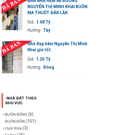
BÁN NHÀ HẺM 86 ĐƯỜNG
NGUYỄN THỊ MINH KHAI BUÔN
MA THUỘT ĐĂK LĂK
Giá :
1.68 Tỷ
Hướng :
Tây
Nhà đẹp hẻm Nguyễn Thị Minh
Khai giá tốt.
Giá :
1.25 Tỷ
Hướng :
Đông
NHÀ ĐẤT THEO
KHU VỰC
(6)
BUÔN BÔNG
(101)
BUÔN ĐÔN
(3)
Cuôr Knia