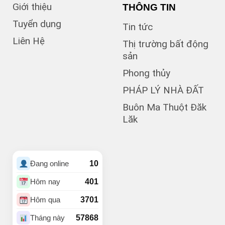
Giới thiệu
THÔNG TIN
(1)
Bà Triệu
(1)
Bạch Đằng
Tuyển dụng
Tin tức
(1)
Bùi Hữu Nghĩa
Liên Hệ
(3)
Bùi Huy Bích
Thị trường bất động
(1)
Bùi Thị Xuân
sản
(5)
BUÔN BÔNG
Phong thủy
(1)
Buôn Cư dluê
(1)
Buôn Dong
PHÁP LÝ NHÀ ĐẤT
Buôn Đất – HĐơk
Buôn Ma Thuột Đăk
(26)
Lăk
(46)
BUÔN ĐÔN
(3)
Buôn Ea Nao
(1)
Buôn Hồ
(4)
Buôn Hrat
10
Đang online
(4)
BUÔN HUÊ
(20)
Buôn Ju
401
Hôm nay
(3)
Buôn KBu
3701
Hôm qua
(1)
Buôn Ko Đung
(4)
Buôn Komleo
57868
Tháng này