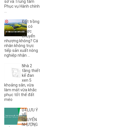
sở và Trung tâm
(1)
6B
Phục vụ Hành chính
(2)
6KC
...
(1)
8A
Đất trồng
(3)
8B
lúa có
(1)
8KC
được
chuyển
(1)
9A
nhượng không? Cá
(1)
9KC
nhân không trực
(7)
A
tiếp sản xuất nông
nghiệp nhận ...
(5)
A Dừa
(4)
A Tranh
Nhà 2
(7)
A1
tầng thiết
(3)
kế đan
A10
xen 5
(4)
A11
khoảng sân, vừa
(6)
A12
làm mát vừa khắc
phục tốt thế đất
(2)
A13
méo
(1)
A14
(7)
A2
04 LƯU Ý
(5)
A3
VỀ
CHUYỂN
(6)
A4
NHƯỢNG