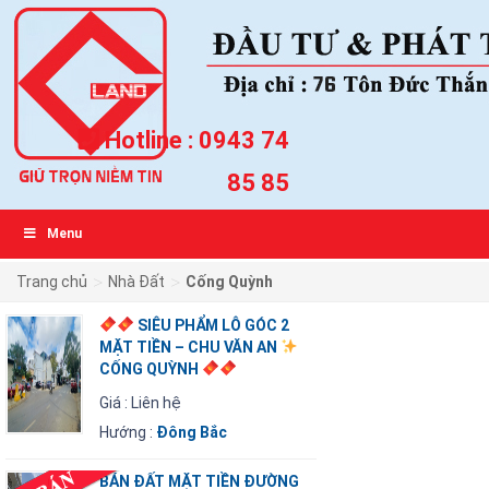
Hotline :
0943 74
85 85
Menu
>
>
Trang chủ
Nhà Đất
Cống Quỳnh
SIÊU PHẨM LÔ GÓC 2
MẶT TIỀN – CHU VĂN AN
CỐNG QUỲNH
Giá : Liên hệ
Hướng :
Đông Bắc
BÁN ĐẤT MẶT TIỀN ĐƯỜNG