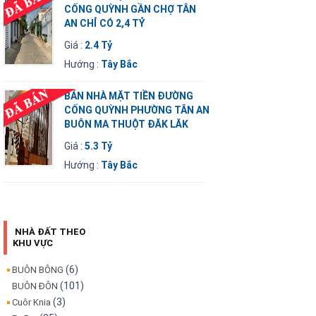
CỐNG QUỲNH GẦN CHỢ TÂN
AN CHỈ CÓ 2,4 TỶ
Giá :
2.4 Tỷ
Hướng :
Tây Bắc
BÁN NHÀ MẶT TIỀN ĐƯỜNG
CỐNG QUỲNH PHƯỜNG TÂN AN
BUÔN MA THUỘT ĐĂK LĂK
Giá :
5.3 Tỷ
Hướng :
Tây Bắc
NHÀ ĐẤT THEO
KHU VỰC
(6)
BUÔN BÔNG
(101)
BUÔN ĐÔN
(3)
Cuôr Knia