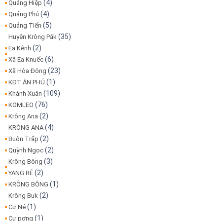
(4)
Quảng Hiệp
(4)
Quảng Phú
(5)
Quảng Tiến
(35)
Huyện Krông Păk
(2)
Ea Kênh
(6)
Xã Ea Knuếc
(23)
Xã Hòa Đông
(1)
KĐT ÂN PHÚ
(109)
Khánh Xuân
(76)
KOMLEO
(2)
Krông Ana
(4)
KRÔNG ANA
(2)
Buôn Trấp
(2)
Quỳnh Ngọc
(3)
Krông Bông
(2)
YANG RÉ
(1)
KRÔNG BÔNG
(2)
Krông Buk
(1)
Cư Né
(1)
Cư pơng