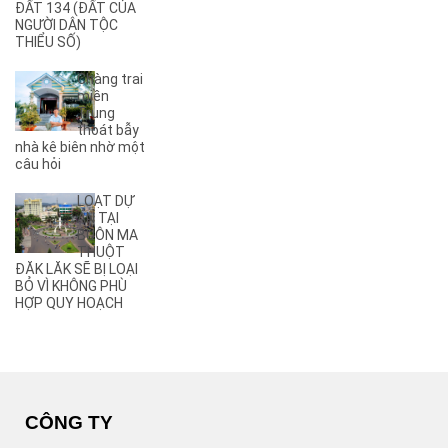
(8)
A5
ĐẤT 134 (ĐẤT CỦA
NGƯỜI DÂN TỘC
(5)
A6
THIỂU SỐ)
(17)
A7
(3)
A8
Chàng trai
(2)
A9
miền
Trung
(27)
Ama Jhao
thoát bẫy
(44)
Ama Khê
nhà kê biên nhờ một
(2)
câu hỏi
Ama Pui
(3)
Ama Sa
LOẠT DỰ
(2)
Ami Đoan
ÁN TẠI
(8)
An Dương Vương
BUÔN MA
THUỘT
(2)
Ân Phú
ĐĂK LĂK SẼ BỊ LOẠI
(3)
Âu Cơ
BỎ VÌ KHÔNG PHÙ
(2)
B
HỢP QUY HOẠCH
(1)
B1
(13)
B2
(13)
B3
(3)
B4
(6)
B5
CÔNG TY
(1)
B7