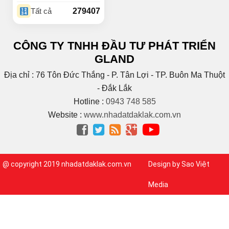
(18)
Buôn Ky
279407
Tất cả
BUÔN MAP – EA PÔK
(2)
(4)
Buôn Niêng
CÔNG TY TNHH ĐẦU TƯ PHÁT TRIỂN
(1)
Buôn Tara
GLAND
(1)
Buôn Trấp
(6)
C
Địa chỉ : 76 Tôn Đức Thắng - P. Tân Lợi - TP. Buôn Ma Thuột
(2)
Cao Bá Quát
- Đắk Lắk
(15)
Cao Thắng
Hotline :
0943 748 585
(5)
CAO THÀNH
Website :
www.nhadatdaklak.com.vn
Cao tốc Bmt – Nha




Trang
(1)
(3)
Cao Xuân Huy
(1)
Chế Lan Viên
@ copyright 2019 nhadatdaklak.com.vn
Design by Sao Việt
(3)
Chính Hữu
(1)
Chu Huy Mân
Media
(1)
Chu Mạnh Trinh
(9)
Chu Văn An
(1)
Chu Văn Tấn
(1)
CMT8