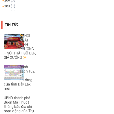
(7)
20A
(1)
20B
(1)
22A
(1)
22B
(4)
25B
TIN TỨC
(3)
26A
(1)
26B
NỘI
THẤT
(2)
27B
MINH
(1)
2KC
PHƯƠNG
(29)
– NỘI THẤT GỖ ĐẸP,
30/4
GIÁ XƯỞNG
(1)
32
(1)
32A
Danh
(1)
3A
sách 102
xã,
(3)
3B
phường
(1)
3KC
của tỉnh Đắk Lắk
(1)
4A
mới
(2)
4B
UBND thành phố
(1)
5A
Buôn Ma Thuột
(3)
5KC
thông báo địa chỉ
hoạt động của Trụ
(1)
6A