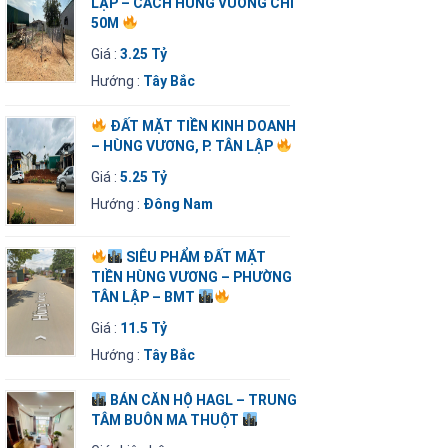
LẬP – CÁCH HÙNG VƯƠNG CHỈ
50M
Giá :
3.25 Tỷ
Hướng :
Tây Bắc
ĐẤT MẶT TIỀN KINH DOANH
– HÙNG VƯƠNG, P. TÂN LẬP
Giá :
5.25 Tỷ
Hướng :
Đông Nam
SIÊU PHẨM ĐẤT MẶT
TIỀN HÙNG VƯƠNG – PHƯỜNG
TÂN LẬP – BMT
Giá :
11.5 Tỷ
Hướng :
Tây Bắc
BÁN CĂN HỘ HAGL – TRUNG
TÂM BUÔN MA THUỘT