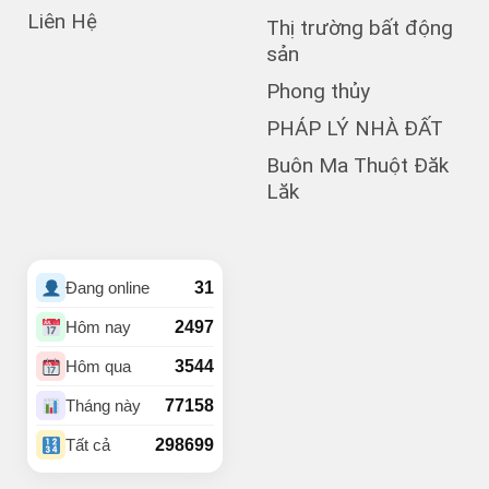
Liên Hệ
(3)
Bùi Huy Bích
Thị trường bất động
(1)
Bùi Thị Xuân
sản
(5)
BUÔN BÔNG
Phong thủy
(1)
Buôn Cư dluê
(1)
Buôn Dong
PHÁP LÝ NHÀ ĐẤT
Buôn Đất – HĐơk
Buôn Ma Thuột Đăk
(26)
Lăk
(46)
BUÔN ĐÔN
(3)
Buôn Ea Nao
(1)
Buôn Hồ
(4)
Buôn Hrat
31
Đang online
(4)
BUÔN HUÊ
(21)
Buôn Ju
2497
Hôm nay
(3)
Buôn KBu
3544
Hôm qua
(1)
Buôn Ko Đung
(4)
Buôn Komleo
77158
Tháng này
(18)
Buôn Ky
298699
Tất cả
BUÔN MAP – EA PÔK
(2)