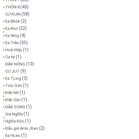
(43)
THÔN 8
(58)
CƯ KUIN
(2)
Ea Bhôk
(22)
Ea Ktur
(4)
Ea Ning
(35)
Ea Tiêu
(1)
Hoà Hiệp
(1)
Cư Ni
(13)
ĐĂK NÔNG
(9)
CƯ JUT
(3)
Ea TLing
(1)
Trúc Sơn
(1)
Đăk Mil
(1)
Đăk Gằn
(1)
ĐĂK SONG
(1)
Gia Nghĩa
(1)
Nghĩa Đức
(2)
Đấu giá Ama Jhao
(1)
Ea HLeo