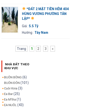
*ĐẤT 2 MẶT TIỀN HẺM 404
HÙNG VƯƠNG PHƯỜNG TÂN
LẬP*
Giá :
5.5 Tỷ
Hướng :
Tây Nam
Trang
1
2
3
»
NHÀ ĐẤT THEO
KHU VỰC
(6)
BUÔN BÔNG
(101)
BUÔN ĐÔN
(3)
Cuôr Knia
(25)
Ea Bar
(1)
Ea M'tha
(43)
EA NUÔL