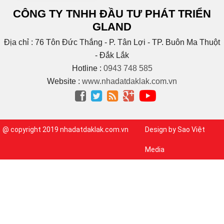
(4)
Buôn Niêng
CÔNG TY TNHH ĐẦU TƯ PHÁT TRIỂN
(1)
Buôn Tara
GLAND
(1)
Buôn Trấp
(6)
C
Địa chỉ : 76 Tôn Đức Thắng - P. Tân Lợi - TP. Buôn Ma Thuột
(2)
Cao Bá Quát
- Đắk Lắk
(15)
Cao Thắng
Hotline :
0943 748 585
(5)
CAO THÀNH
Website :
www.nhadatdaklak.com.vn
Cao tốc Bmt – Nha




Trang
(1)
(3)
Cao Xuân Huy
(1)
Chế Lan Viên
@ copyright 2019 nhadatdaklak.com.vn
Design by Sao Việt
(3)
Chính Hữu
(1)
Chu Huy Mân
Media
(1)
Chu Mạnh Trinh
(9)
Chu Văn An
(1)
Chu Văn Tấn
(1)
CMT8
(3)
Cống Quỳnh
(1)
Cư Bao
(46)
Cư bua