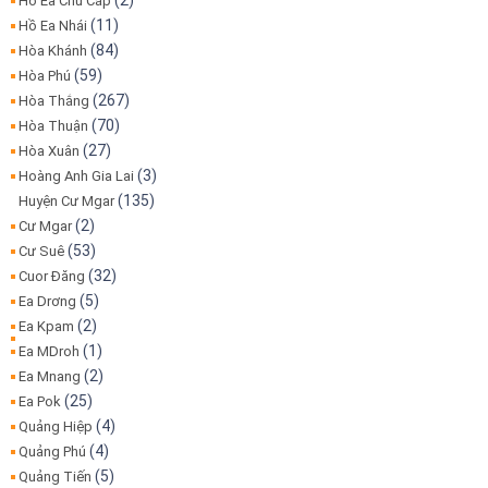
(2)
Hồ Ea Chu Cáp
(11)
Hồ Ea Nhái
(84)
Hòa Khánh
(59)
Hòa Phú
(267)
Hòa Thắng
(70)
Hòa Thuận
(27)
Hòa Xuân
(3)
Hoàng Anh Gia Lai
(135)
Huyện Cư Mgar
(2)
Cư Mgar
(53)
Cư Suê
(32)
Cuor Đăng
(5)
Ea Drơng
(2)
Ea Kpam
(1)
Ea MDroh
(2)
Ea Mnang
(25)
Ea Pok
(4)
Quảng Hiệp
(4)
Quảng Phú
(5)
Quảng Tiến