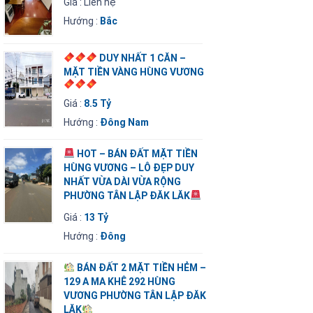
Giá : Liên hệ
Hướng :
Bắc
DUY NHẤT 1 CĂN –
MẶT TIỀN VÀNG HÙNG VƯƠNG
Giá :
8.5 Tỷ
Hướng :
Đông Nam
HOT – BÁN ĐẤT MẶT TIỀN
HÙNG VƯƠNG – LÔ ĐẸP DUY
NHẤT VỪA DÀI VỪA RỘNG
PHƯỜNG TÂN LẬP ĐĂK LĂK
Giá :
13 Tỷ
Hướng :
Đông
BÁN ĐẤT 2 MẶT TIỀN HẺM –
129 A MA KHÊ 292 HÙNG
VƯƠNG PHƯỜNG TÂN LẬP ĐĂK
LĂK