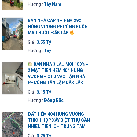
Hướng :
Tây Nam
BÁN NHÀ CẤP 4 – HẺM 292
HÙNG VƯƠNG PHƯỜNG BUÔN
MA THUỘT ĐĂK LĂK
Giá :
3.55 Tỷ
Hướng :
Tây
BÁN NHÀ 3 LẦU MỚI 100% –
2 MẶT TIỀN HẺM 404 HÙNG
VƯƠNG – OTO VÀO TẬN NHÀ
PHƯỜNG TÂN LẬP ĐĂK LĂK
Giá :
3.15 Tỷ
Hướng :
Đông Bắc
ĐẤT HẺM 404 HÙNG VƯƠNG
THÍCH HỢP XÂY BIỆT THỰ GẦN
NHIỀU TIỆN ÍCH TRUNG TÂM
Giá :
3.75 Tỷ