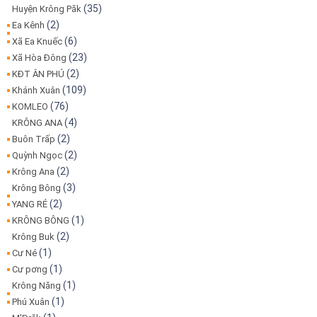
(35)
Huyện Krông Păk
(2)
Ea Kênh
(6)
Xã Ea Knuếc
(23)
Xã Hòa Đông
(2)
KĐT ÂN PHÚ
(109)
Khánh Xuân
(76)
KOMLEO
(4)
KRÔNG ANA
(2)
Buôn Trấp
(2)
Quỳnh Ngọc
(2)
Krông Ana
(3)
Krông Bông
(2)
YANG RÉ
(1)
KRÔNG BÔNG
(2)
Krông Buk
(1)
Cư Né
(1)
Cư pơng
(1)
Krông Năng
(1)
Phú Xuân