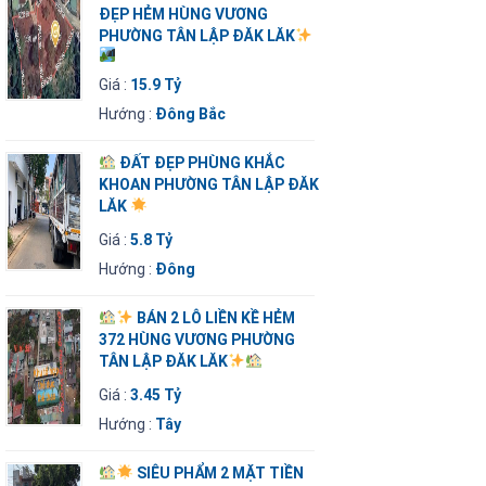
ĐẸP HẺM HÙNG VƯƠNG
PHƯỜNG TÂN LẬP ĐĂK LĂK
Giá :
15.9 Tỷ
Hướng :
Đông Bắc
ĐẤT ĐẸP PHÙNG KHẮC
KHOAN PHƯỜNG TÂN LẬP ĐĂK
LĂK
Giá :
5.8 Tỷ
Hướng :
Đông
BÁN 2 LÔ LIỀN KỀ HẺM
372 HÙNG VƯƠNG PHƯỜNG
TÂN LẬP ĐĂK LĂK
Giá :
3.45 Tỷ
Hướng :
Tây
SIÊU PHẨM 2 MẶT TIỀN