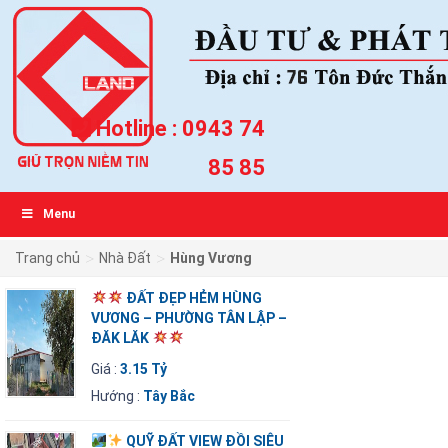
Hotline :
0943 74
85 85
Menu
>
>
Trang chủ
Nhà Đất
Hùng Vương
ĐẤT ĐẸP HẺM HÙNG
VƯƠNG – PHƯỜNG TÂN LẬP –
ĐĂK LĂK
Giá :
3.15 Tỷ
Hướng :
Tây Bắc
QUỸ ĐẤT VIEW ĐỒI SIÊU