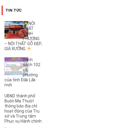
(1)
22B
(4)
25B
TIN TỨC
(3)
26A
(1)
26B
NỘI
THẤT
(2)
27B
MINH
(1)
2KC
PHƯƠNG
(29)
– NỘI THẤT GỖ ĐẸP,
30/4
GIÁ XƯỞNG
(1)
32
(1)
32A
Danh
(1)
3A
sách 102
xã,
(3)
3B
phường
(1)
3KC
của tỉnh Đắk Lắk
(1)
4A
mới
(2)
4B
UBND thành phố
(1)
5A
Buôn Ma Thuột
(3)
5KC
thông báo địa chỉ
hoạt động của Trụ
(1)
6A
sở và Trung tâm
(1)
6B
Phục vụ Hành chính
(2)
6KC
...
(1)
8A