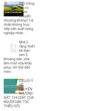
Đất trồng
(3)
8B
lúa có
(1)
8KC
được
chuyển
(1)
9A
nhượng không? Cá
(1)
9KC
nhân không trực
(7)
A
tiếp sản xuất nông
nghiệp nhận ...
(5)
A Dừa
(4)
A Tranh
Nhà 2
(7)
A1
tầng thiết
(3)
kế đan
A10
xen 5
(4)
A11
khoảng sân, vừa
(6)
A12
làm mát vừa khắc
phục tốt thế đất
(2)
A13
méo
(1)
A14
(7)
A2
04 LƯU Ý
(5)
A3
VỀ
CHUYỂN
(6)
A4
NHƯỢNG
(8)
A5
ĐẤT 134 (ĐẤT CỦA
NGƯỜI DÂN TỘC
(5)
A6
THIỂU SỐ)
(17)
A7