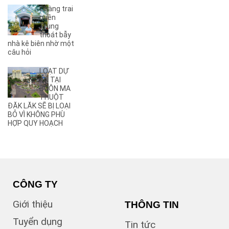
(3)
A8
Chàng trai
(2)
A9
miền
Trung
(27)
Ama Jhao
thoát bẫy
(44)
Ama Khê
nhà kê biên nhờ một
(2)
câu hỏi
Ama Pui
(3)
Ama Sa
LOẠT DỰ
(2)
Ami Đoan
ÁN TẠI
(8)
An Dương Vương
BUÔN MA
THUỘT
(3)
Ân Phú
ĐĂK LĂK SẼ BỊ LOẠI
(3)
Âu Cơ
BỎ VÌ KHÔNG PHÙ
(2)
B
HỢP QUY HOẠCH
(1)
B1
(13)
B2
(13)
B3
(3)
B4
(6)
B5
CÔNG TY
(1)
B7
Giới thiệu
THÔNG TIN
(1)
Bà Triệu
(1)
Bạch Đằng
Tuyển dụng
Tin tức
(1)
Bùi Hữu Nghĩa