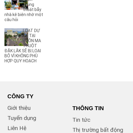
Trung
(27)
Ama Jhao
thoát bẫy
(44)
Ama Khê
nhà kê biên nhờ một
(2)
câu hỏi
Ama Pui
(3)
Ama Sa
LOẠT DỰ
(2)
Ami Đoan
ÁN TẠI
(8)
An Dương Vương
BUÔN MA
THUỘT
(2)
Ân Phú
ĐĂK LĂK SẼ BỊ LOẠI
(3)
Âu Cơ
BỎ VÌ KHÔNG PHÙ
(2)
B
HỢP QUY HOẠCH
(1)
B1
(13)
B2
(13)
B3
(3)
B4
(6)
B5
CÔNG TY
(1)
B7
Giới thiệu
THÔNG TIN
(1)
Bà Triệu
(1)
Bạch Đằng
Tuyển dụng
Tin tức
(1)
Bùi Hữu Nghĩa
Liên Hệ
(3)
Bùi Huy Bích
Thị trường bất động