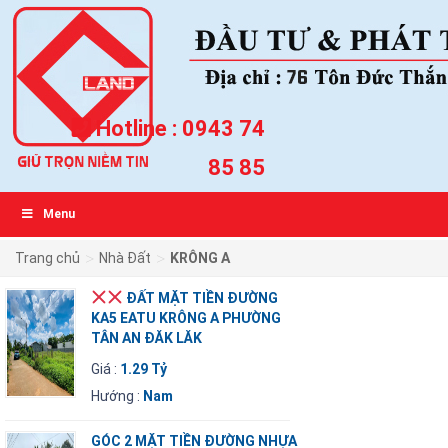
Hotline :
0943 74
85 85
Menu
>
>
Trang chủ
Nhà Đất
KRÔNG A
ĐẤT MẶT TIỀN ĐƯỜNG
KA5 EATU KRÔNG A PHƯỜNG
TÂN AN ĐĂK LĂK
Giá :
1.29 Tỷ
Hướng :
Nam
GÓC 2 MẶT TIỀN ĐƯỜNG NHỰA