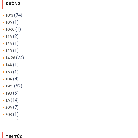
ĐƯỜNG
(74)
10/3
(1)
10A
(1)
10KC
(2)
11A
(1)
12A
(1)
13B
(24)
14-26
(1)
14A
(1)
15B
(4)
18A
(52)
19/5
(5)
19B
(14)
1A
(7)
20A
(1)
20B
(1)
22A
(1)
22B
(4)
25B
TIN TỨC