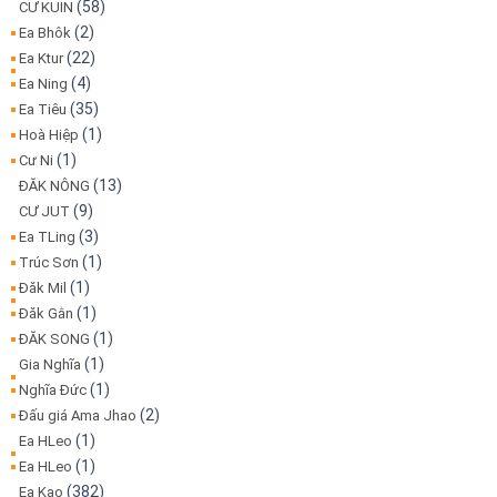
(58)
CƯ KUIN
(2)
Ea Bhôk
(22)
Ea Ktur
(4)
Ea Ning
(35)
Ea Tiêu
(1)
Hoà Hiệp
(1)
Cư Ni
(13)
ĐĂK NÔNG
(9)
CƯ JUT
(3)
Ea TLing
(1)
Trúc Sơn
(1)
Đăk Mil
(1)
Đăk Gằn
(1)
ĐĂK SONG
(1)
Gia Nghĩa
(1)
Nghĩa Đức
(2)
Đấu giá Ama Jhao
(1)
Ea HLeo
(1)
Ea HLeo
(382)
Ea Kao