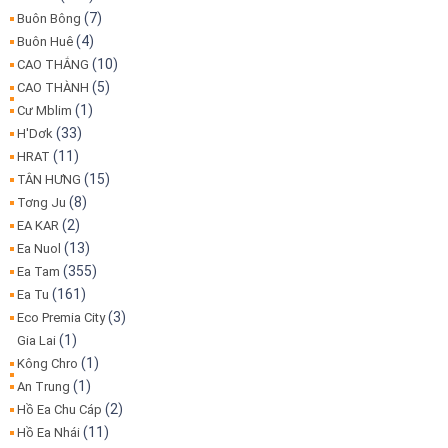
(7)
Buôn Bông
(4)
Buôn Huê
(10)
CAO THẮNG
(5)
CAO THÀNH
(1)
Cư Mblim
(33)
H'Dơk
(11)
HRAT
(15)
TÂN HƯNG
(8)
Tơng Ju
(2)
EA KAR
(13)
Ea Nuol
(355)
Ea Tam
(161)
Ea Tu
(3)
Eco Premia City
(1)
Gia Lai
(1)
Kông Chro
(1)
An Trung
(2)
Hồ Ea Chu Cáp
(11)
Hồ Ea Nhái