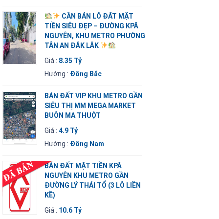
CẦN BÁN LÔ ĐẤT MẶT
TIỀN SIÊU ĐẸP – ĐƯỜNG KPĂ
NGUYÊN, KHU METRO PHƯỜNG
TÂN AN ĐĂK LĂK
Giá :
8.35 Tỷ
Hướng :
Đông Bắc
BÁN ĐẤT VIP KHU METRO GẦN
SIÊU THỊ MM MEGA MARKET
BUÔN MA THUỘT
Giá :
4.9 Tỷ
Hướng :
Đông Nam
BÁN ĐẤT MẶT TIỀN KPĂ
NGUYÊN KHU METRO GẦN
ĐƯỜNG LÝ THÁI TỔ (3 LÔ LIỀN
KỀ)
Giá :
10.6 Tỷ