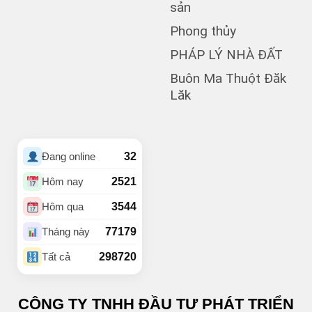
(1)
Bùi Thị Xuân
sản
(5)
BUÔN BÔNG
Phong thủy
(1)
Buôn Cư dluê
(1)
Buôn Dong
PHÁP LÝ NHÀ ĐẤT
Buôn Đất – HĐơk
Buôn Ma Thuột Đăk
(26)
Lăk
(46)
BUÔN ĐÔN
(3)
Buôn Ea Nao
(1)
Buôn Hồ
(4)
Buôn Hrat
32
Đang online
(4)
BUÔN HUÊ
(21)
Buôn Ju
2521
Hôm nay
(3)
Buôn KBu
3544
Hôm qua
(1)
Buôn Ko Đung
(4)
Buôn Komleo
77179
Tháng này
(18)
Buôn Ky
298720
Tất cả
BUÔN MAP – EA PÔK
(2)
(4)
Buôn Niêng
CÔNG TY TNHH ĐẦU TƯ PHÁT TRIỂN
(1)
Buôn Tara