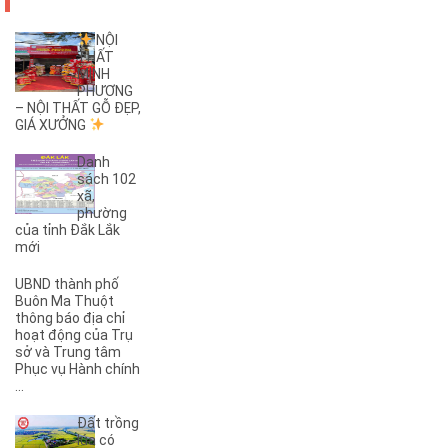
(3)
26A
(1)
26B
NỘI
THẤT
(2)
27B
MINH
(1)
2KC
PHƯƠNG
(29)
– NỘI THẤT GỖ ĐẸP,
30/4
GIÁ XƯỞNG
(1)
32
(1)
32A
Danh
(1)
3A
sách 102
xã,
(3)
3B
phường
(1)
3KC
của tỉnh Đắk Lắk
(1)
4A
mới
(2)
4B
UBND thành phố
(1)
5A
Buôn Ma Thuột
(3)
5KC
thông báo địa chỉ
hoạt động của Trụ
(1)
6A
sở và Trung tâm
(1)
6B
Phục vụ Hành chính
(2)
6KC
...
(1)
8A
Đất trồng
(3)
8B
lúa có