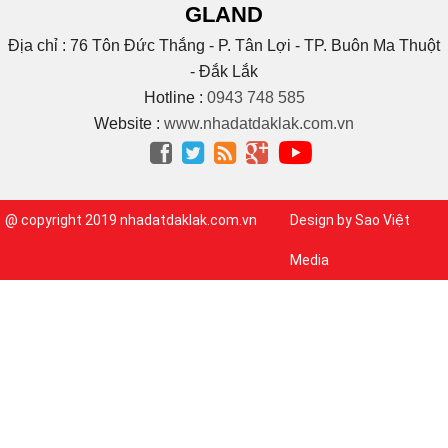
GLAND
(1)
Buôn Trấp
(6)
C
Địa chỉ : 76 Tôn Đức Thắng - P. Tân Lợi - TP. Buôn Ma Thuột
(2)
Cao Bá Quát
- Đắk Lắk
(15)
Cao Thắng
Hotline :
0943 748 585
(5)
CAO THÀNH
Website :
www.nhadatdaklak.com.vn
Cao tốc Bmt – Nha




Trang
(1)
(3)
Cao Xuân Huy
(1)
Chế Lan Viên
@ copyright 2019 nhadatdaklak.com.vn
Design by Sao Việt
(3)
Chính Hữu
(1)
Chu Huy Mân
Media
(1)
Chu Mạnh Trinh
(9)
Chu Văn An
(1)
Chu Văn Tấn
(1)
CMT8
(3)
Cống Quỳnh
(1)
Cư Bao
(46)
Cư bua
(5)
Cù Chính Lan