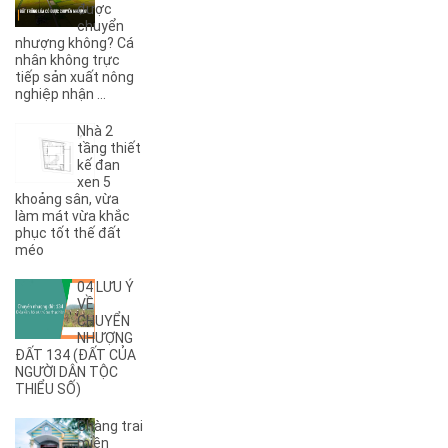
(1)
8KC
được
chuyển
(1)
9A
nhượng không? Cá
(1)
9KC
nhân không trực
(7)
A
tiếp sản xuất nông
nghiệp nhận ...
(5)
A Dừa
(4)
A Tranh
Nhà 2
(7)
A1
tầng thiết
(3)
kế đan
A10
xen 5
(4)
A11
khoảng sân, vừa
(6)
A12
làm mát vừa khắc
phục tốt thế đất
(2)
A13
méo
(1)
A14
(7)
A2
04 LƯU Ý
(5)
A3
VỀ
CHUYỂN
(6)
A4
NHƯỢNG
(8)
A5
ĐẤT 134 (ĐẤT CỦA
NGƯỜI DÂN TỘC
(5)
A6
THIỂU SỐ)
(17)
A7
(3)
A8
Chàng trai
(2)
A9
miền