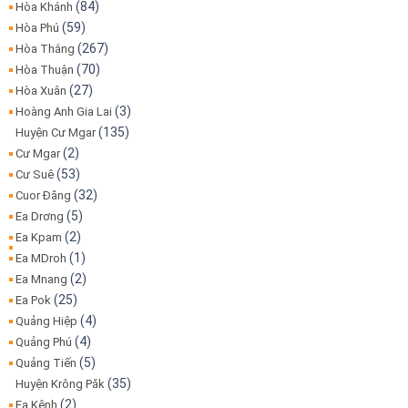
(84)
Hòa Khánh
(59)
Hòa Phú
(267)
Hòa Thắng
(70)
Hòa Thuận
(27)
Hòa Xuân
(3)
Hoàng Anh Gia Lai
(135)
Huyện Cư Mgar
(2)
Cư Mgar
(53)
Cư Suê
(32)
Cuor Đăng
(5)
Ea Drơng
(2)
Ea Kpam
(1)
Ea MDroh
(2)
Ea Mnang
(25)
Ea Pok
(4)
Quảng Hiệp
(4)
Quảng Phú
(5)
Quảng Tiến
(35)
Huyện Krông Păk
(2)
Ea Kênh