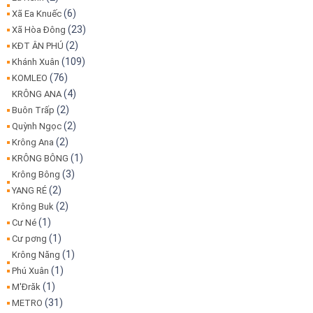
(6)
Xã Ea Knuếc
(23)
Xã Hòa Đông
(2)
KĐT ÂN PHÚ
(109)
Khánh Xuân
(76)
KOMLEO
(4)
KRÔNG ANA
(2)
Buôn Trấp
(2)
Quỳnh Ngọc
(2)
Krông Ana
(1)
KRÔNG BÔNG
(3)
Krông Bông
(2)
YANG RÉ
(2)
Krông Buk
(1)
Cư Né
(1)
Cư pơng
(1)
Krông Năng
(1)
Phú Xuân
(1)
M'Đrăk
(31)
METRO