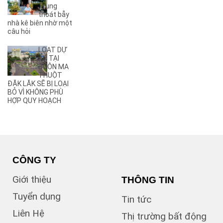
Trung
(27)
Ama Jhao
thoát bẫy
(44)
Ama Khê
nhà kê biên nhờ một
(2)
câu hỏi
Ama Pui
(3)
Ama Sa
LOẠT DỰ
(2)
Ami Đoan
ÁN TẠI
(8)
An Dương Vương
BUÔN MA
THUỘT
(3)
Ân Phú
ĐĂK LĂK SẼ BỊ LOẠI
(3)
Âu Cơ
BỎ VÌ KHÔNG PHÙ
(2)
B
HỢP QUY HOẠCH
(1)
B1
(13)
B2
(13)
B3
(3)
B4
(6)
B5
CÔNG TY
(1)
B7
Giới thiệu
THÔNG TIN
(1)
Bà Triệu
(1)
Bạch Đằng
Tuyển dụng
Tin tức
(1)
Bùi Hữu Nghĩa
Liên Hệ
(3)
Bùi Huy Bích
Thị trường bất động