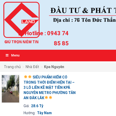
Hotline :
0943 74
85 85
Menu
>
>
Trang chủ
Nhà Đất
Kpa Nguyên
SIÊU PHẨM HIẾM CÓ
TRONG THỜI ĐIỂM HIỆN TẠI –
3 LÔ LIỀN KỀ MẶT TIỀN KPĂ
NGUYÊN METRO PHƯỜNG TÂN
AN ĐĂK LĂK
Giá :
28.6 Tỷ
Hướng :
Tây Nam