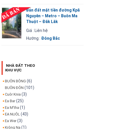
Bán đất mặt tiền đường Kpă
Nguyên – Metro – Buôn Ma
Thuột – Đăk Lăk
Giá : Liên hệ
Hướng :
Đông Bắc
NHÀ ĐẤT THEO
KHU VỰC
(6)
BUÔN BÔNG
(101)
BUÔN ĐÔN
(3)
Cuôr Knia
(25)
Ea Bar
(1)
Ea M'tha
(43)
EA NUÔL
(3)
Ea Wer
(1)
Krông Na