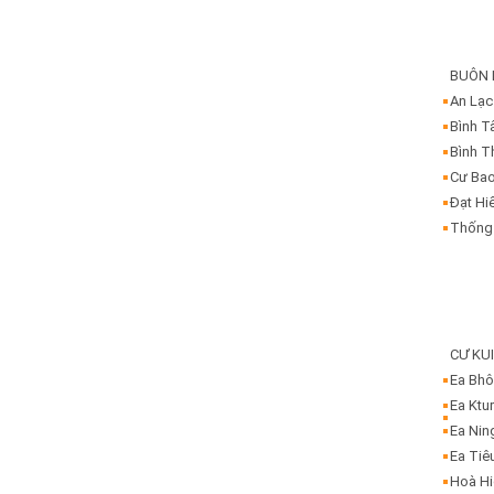
BUÔN
An Lạc
Bình T
Bình T
Cư Ba
Đạt Hi
Thống
CƯ KU
Ea Bh
Ea Ktu
Ea Nin
Ea Tiê
Hoà H