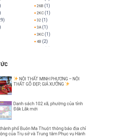
)
(1)
26B
)
(1)
2KC
29)
(1)
32
)
(1)
3A
(1)
3KC
(2)
4B
(3)
5KC
(1)
6B
)
(1)
8A
TỨC
(1)
8KC
(1)
9KC
NỘI THẤT MINH PHƯƠNG – NỘI
THẤT GỖ ĐẸP, GIÁ XƯỞNG
(5)
A Dừa
(4)
(7)
h
A1
)
(4)
A11
Danh sách 102 xã, phường của tỉnh
)
(2)
A13
Đắk Lắk mới
)
(7)
A2
(6)
A4
(5)
A6
hành phố Buôn Ma Thuột thông báo địa chỉ
ộng của Trụ sở và Trung tâm Phục vụ Hành
)
(3)
A8