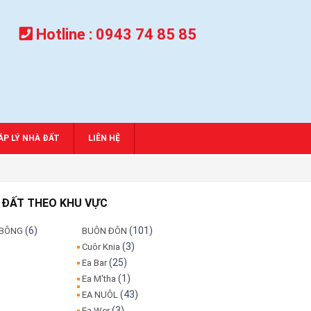
Hotline :
0943 74 85 85
́P LÝ NHÀ ĐẤT
LIÊN HỆ
 ĐẤT THEO KHU VỰC
(6)
(101)
 BÔNG
BUÔN ĐÔN
(3)
Cuôr Knia
(25)
Ea Bar
(1)
Ea M'tha
(43)
EA NUÔL
(3)
Ea Wer