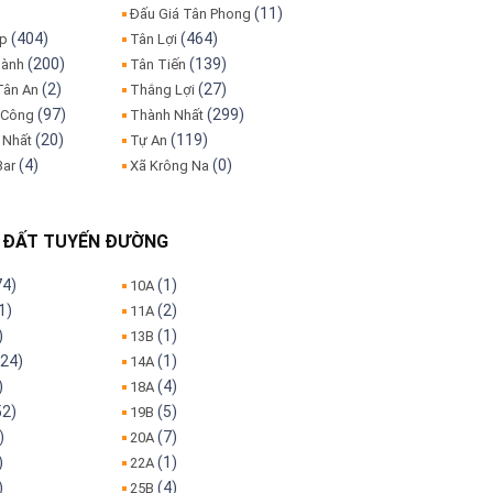
(11)
Đấu Giá Tân Phong
(404)
(464)
ập
Tân Lợi
(200)
(139)
hành
Tân Tiến
(2)
(27)
Tân An
Thắng Lợi
(97)
(299)
 Công
Thành Nhất
(20)
(119)
 Nhất
Tự An
(4)
(0)
Bar
Xã Krông Na
 ĐẤT TUYẾN ĐƯỜNG
74)
(1)
10A
1)
(2)
11A
)
(1)
13B
24)
(1)
14A
)
(4)
18A
52)
(5)
19B
)
(7)
20A
)
(1)
22A
)
(4)
25B