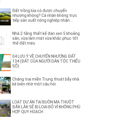
..
(27)
Ama Jhao
(44)
(2)
hê
Ama Pui
Đất trồng lúa có được chuyển
(3)
(2)
a
nhượng không? Cá nhân không trực
Ami Đoan
tiếp sản xuất nông nghiệp nhận ...
(8)
(3)
ơng Vương
Ân Phú
(3)
(2)
B
Nhà 2 tầng thiết kế đan xen 5 khoảng
(13)
B2
sân, vừa làm mát vừa khắc phục tốt
)
(3)
B4
thế đất méo
(1)
B7
(1)
(1)
ệu
Bạch Đằng
04 LƯU Ý VỀ CHUYỂN NHƯỢNG ĐẤT
(1)
134 (ĐẤT CỦA NGƯỜI DÂN TỘC THIỂU
(3)
u Nghĩa
Bùi Huy Bích
SỐ)
(1)
(5)
ị Xuân
BUÔN BÔNG
(1)
(1)
ư dluê
Buôn Dong
Chàng trai miền Trung thoát bẫy nhà
(26)
(46)
ất – HĐơk
BUÔN ĐÔN
kê biên nhờ một câu hỏi
(3)
(1)
Ea Nao
Buôn Hồ
(4)
(4)
rat
BUÔN HUÊ
(22)
(3)
Ju
Buôn KBu
LOẠT DỰ ÁN TẠI BUÔN MA THUỘT
ĐĂK LĂK SẼ BỊ LOẠI BỎ VÌ KHÔNG PHÙ
(1)
(4)
Ko Đung
Buôn Komleo
HỢP QUY HOẠCH
(18)
(2)
Ky
BUÔN MAP – EA PÔK
(4)
(1)
Niêng
Buôn Tara
(1)
(6)
Trấp
C