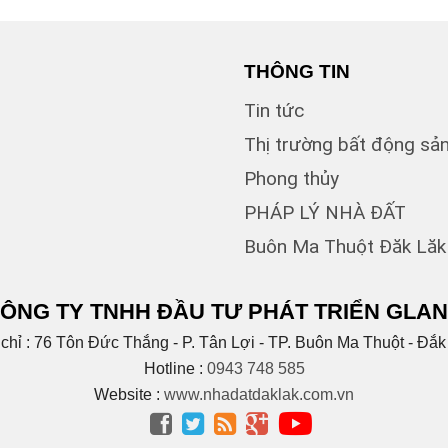
Cao Bá
CAO 
THÔNG TIN
Cao X
Tin tức
Chính 
Chu Mạ
Thị trường bất động sả
Chu Vă
Phong thủy
Cống 
Cư bu
PHÁP LÝ NHÀ ĐẤT
Cư Jut
Buôn Ma Thuột Đăk Lăk
CƯ KU
(
Cư ni
Cuôr 
ÔNG TY TNHH ĐẦU TƯ PHÁT TRIỂN GLA
(1)
D
(1)
 chỉ : 76 Tôn Đức Thắng - P. Tân Lợi - TP. Buôn Ma Thuột - Đắk
D2
(1)
D6
Hotline :
0943 748 585
Dã Tư
Website :
www.nhadatdaklak.com.vn
Dương




Duy T