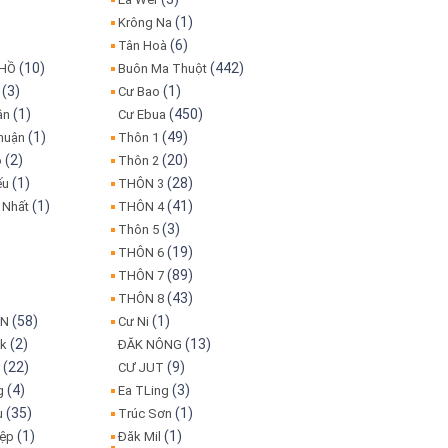
(1)
Krông Na
(6)
Tân Hoà
(10)
(442)
 HỒ
Buôn Ma Thuột
(3)
(1)
Cư Bao
(1)
(450)
ân
Cư Ebua
(1)
(49)
huận
Thôn 1
(2)
(20)
o
Thôn 2
(1)
(28)
ếu
THÔN 3
(1)
(41)
 Nhất
THÔN 4
(3)
Thôn 5
(19)
THÔN 6
(89)
THÔN 7
(43)
THÔN 8
(58)
(1)
IN
Cư Ni
(2)
(13)
ôk
ĐĂK NÔNG
(22)
(9)
r
CƯ JUT
(4)
(3)
g
Ea TLing
(35)
(1)
u
Trúc Sơn
(1)
(1)
iệp
Đăk Mil