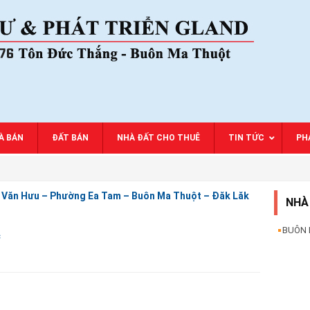
À BÁN
ĐẤT BÁN
NHÀ ĐẤT CHO THUÊ
TIN TỨC
PHA
ê Văn Hưu – Phường Ea Tam – Buôn Ma Thuột – Đăk Lăk
NHÀ
BUÔN
c