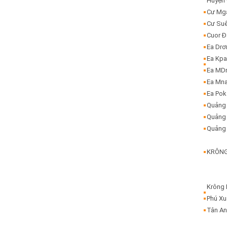
Huyện
Cư Mg
Cư Su
Cuor 
Ea Dr
Ea Kp
Ea MD
Ea Mn
Ea Pok
Quảng
Quảng 
Quảng 
KRÔN
Krông
Phú X
Tân A