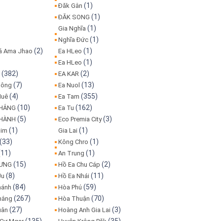
(1)
Đăk Gằn
(1)
ĐĂK SONG
(1)
Gia Nghĩa
(1)
Nghĩa Đức
(2)
(1)
iá Ama Jhao
Ea HLeo
(1)
Ea HLeo
(382)
(2)
o
EA KAR
(7)
(13)
Bông
Ea Nuol
(4)
(355)
Huê
Ea Tam
(10)
(162)
THẮNG
Ea Tu
(5)
(3)
THÀNH
Eco Premia City
(1)
(1)
lim
Gia Lai
(33)
(1)
Kông Chro
(11)
(1)
An Trung
(15)
(2)
HƯNG
Hồ Ea Chu Cáp
(8)
(11)
Ju
Hồ Ea Nhái
(84)
(59)
hánh
Hòa Phú
(267)
(70)
hắng
Hòa Thuận
(27)
(3)
uân
Hoàng Anh Gia Lai