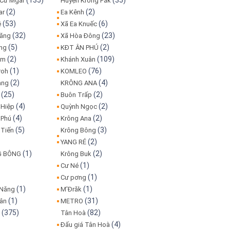
(135)
(35)
 Cư Mgar
Huyện Krông Păk
(2)
(2)
ar
Ea Kênh
(53)
(6)
ê
Xã Ea Knuếc
(32)
(23)
Đăng
Xã Hòa Đông
(5)
(2)
ơng
KĐT ÂN PHÚ
(2)
(109)
am
Khánh Xuân
(1)
(76)
roh
KOMLEO
(2)
(4)
ang
KRÔNG ANA
(25)
(2)
Buôn Trấp
(4)
(2)
 Hiệp
Quỳnh Ngọc
(4)
(2)
Phú
Krông Ana
(5)
(3)
Tiến
Krông Bông
(2)
YANG RÉ
(1)
(2)
G BÔNG
Krông Buk
(1)
Cư Né
(1)
Cư pơng
(1)
(1)
 Năng
M'Đrăk
(1)
(31)
uân
METRO
(375)
(82)
n
Tân Hoà
(4)
Đấu giá Tân Hoà