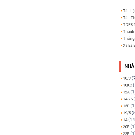
Tân L
Tân T
TDP8 
Thành
Thống
Xã Ea 
NHÀ
(
10/3
(
10KC
(1
12A
(
14-26
(1
15B
(
19/5
(14
1A
(1
20B
(1
22B