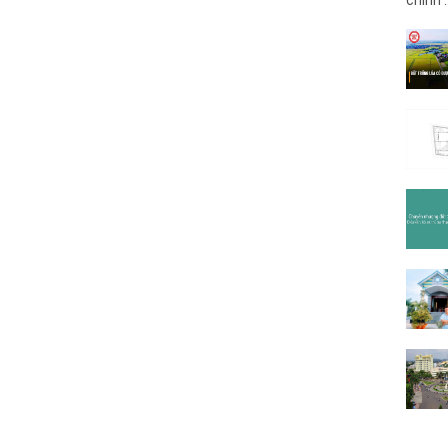
chính .
(2)
A9
Ama K
Ama S
An Dư
Âu Cơ
(1)
B1
(13
B3
(6)
B5
Bà Tri
Bùi Hữ
Bùi Th
Buôn C
Buôn Đ
Buôn 
Buôn H
Buôn 
Buôn 
Buôn 
Buôn 
Buôn 