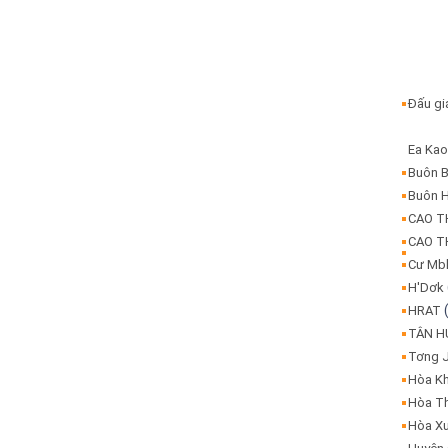
Đấu g
Ea Ka
Buôn 
Buôn 
CAO 
CAO 
Cư Mb
H'Dơk
HRAT
TÂN 
Tơng 
Hòa K
Hòa T
Hòa X