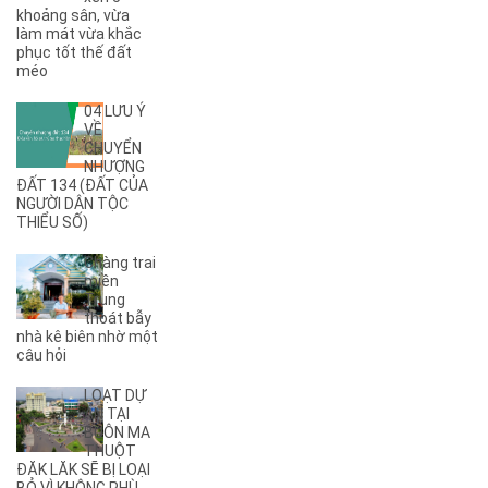
(4)
A11
khoảng sân, vừa
(6)
A12
làm mát vừa khắc
phục tốt thế đất
(2)
A13
méo
(1)
A14
(7)
A2
04 LƯU Ý
(5)
A3
VỀ
CHUYỂN
(6)
A4
NHƯỢNG
(8)
A5
ĐẤT 134 (ĐẤT CỦA
NGƯỜI DÂN TỘC
(5)
A6
THIỂU SỐ)
(17)
A7
(3)
A8
Chàng trai
(2)
A9
miền
Trung
(27)
Ama Jhao
thoát bẫy
(44)
Ama Khê
nhà kê biên nhờ một
(2)
câu hỏi
Ama Pui
(3)
Ama Sa
LOẠT DỰ
(2)
Ami Đoan
ÁN TẠI
(8)
An Dương Vương
BUÔN MA
THUỘT
(2)
Ân Phú
ĐĂK LĂK SẼ BỊ LOẠI
(3)
Âu Cơ