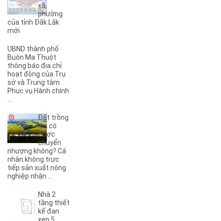
xã,
(3)
3B
phường
(1)
3KC
của tỉnh Đắk Lắk
(1)
4A
mới
(2)
4B
UBND thành phố
(1)
5A
Buôn Ma Thuột
(3)
5KC
thông báo địa chỉ
hoạt động của Trụ
(1)
6A
sở và Trung tâm
(1)
6B
Phục vụ Hành chính
(2)
6KC
...
(1)
8A
Đất trồng
(3)
8B
lúa có
(1)
8KC
được
chuyển
(1)
9A
nhượng không? Cá
(1)
9KC
nhân không trực
(7)
A
tiếp sản xuất nông
nghiệp nhận ...
(5)
A Dừa
(4)
A Tranh
Nhà 2
(7)
A1
tầng thiết
(3)
kế đan
A10
xen 5