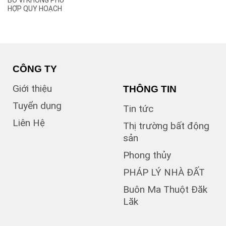
BỎ VÌ KHÔNG PHÙ
(2)
B
HỢP QUY HOẠCH
(1)
B1
(13)
B2
(13)
B3
(3)
B4
(6)
B5
CÔNG TY
(1)
B7
Giới thiệu
THÔNG TIN
(1)
Bà Triệu
(1)
Bạch Đằng
Tuyển dụng
Tin tức
(1)
Bùi Hữu Nghĩa
Liên Hệ
(3)
Bùi Huy Bích
Thị trường bất động
(1)
Bùi Thị Xuân
sản
(5)
BUÔN BÔNG
Phong thủy
(1)
Buôn Cư dluê
(1)
Buôn Dong
PHÁP LÝ NHÀ ĐẤT
Buôn Đất – HĐơk
Buôn Ma Thuột Đăk
(26)
Lăk
(46)
BUÔN ĐÔN
(3)
Buôn Ea Nao