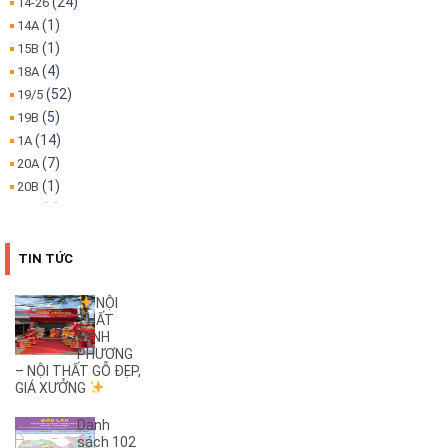
(24)
14-26
(1)
14A
(1)
15B
(4)
18A
(52)
19/5
(5)
19B
(14)
1A
(7)
20A
(1)
20B
(1)
22A
(1)
22B
(4)
25B
TIN TỨC
(3)
26A
(1)
26B
NỘI
THẤT
(2)
27B
MINH
(1)
2KC
PHƯƠNG
(29)
– NỘI THẤT GỖ ĐẸP,
30/4
GIÁ XƯỞNG
(1)
32
(1)
32A
Danh
(1)
3A
sách 102