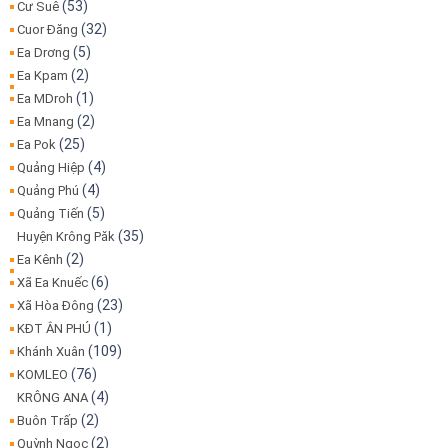
(53)
Cư Suê
(32)
Cuor Đăng
(5)
Ea Drơng
(2)
Ea Kpam
(1)
Ea MDroh
(2)
Ea Mnang
(25)
Ea Pok
(4)
Quảng Hiệp
(4)
Quảng Phú
(5)
Quảng Tiến
(35)
Huyện Krông Păk
(2)
Ea Kênh
(6)
Xã Ea Knuếc
(23)
Xã Hòa Đông
(1)
KĐT ÂN PHÚ
(109)
Khánh Xuân
(76)
KOMLEO
(4)
KRÔNG ANA
(2)
Buôn Trấp
(2)
Quỳnh Ngọc