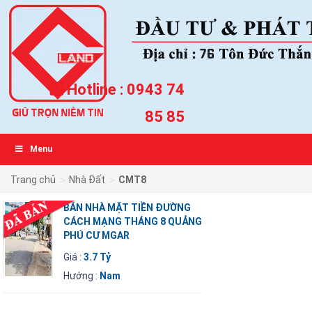
Hotline :
0943 74
85 85
Menu
>
>
Trang chủ
Nhà Đất
CMT8
BÁN NHÀ MẶT TIỀN ĐƯỜNG
CÁCH MẠNG THÁNG 8 QUẢNG
PHÚ CƯ MGAR
Giá :
3.7 Tỷ
Hướng :
Nam