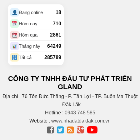
(1)
Buôn Hồ
(4)
Buôn Hrat
18
Đang online
(4)
BUÔN HUÊ
(20)
Buôn Ju
710
Hôm nay
(3)
Buôn KBu
2861
Hôm qua
(1)
Buôn Ko Đung
(4)
Buôn Komleo
64249
Tháng này
(18)
Buôn Ky
285789
Tất cả
BUÔN MAP – EA PÔK
(2)
(4)
Buôn Niêng
CÔNG TY TNHH ĐẦU TƯ PHÁT TRIỂN
(1)
Buôn Tara
GLAND
(1)
Buôn Trấp
(6)
C
Địa chỉ : 76 Tôn Đức Thắng - P. Tân Lợi - TP. Buôn Ma Thuột
(2)
Cao Bá Quát
- Đắk Lắk
(15)
Cao Thắng
Hotline :
0943 748 585
(5)
CAO THÀNH
Website :
www.nhadatdaklak.com.vn
Cao tốc Bmt – Nha




Trang
(1)
(3)
Cao Xuân Huy