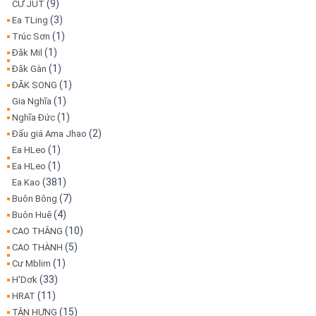
(9)
CƯ JUT
(3)
Ea TLing
(1)
Trúc Sơn
(1)
Đăk Mil
(1)
Đăk Gằn
(1)
ĐĂK SONG
(1)
Gia Nghĩa
(1)
Nghĩa Đức
(2)
Đấu giá Ama Jhao
(1)
Ea HLeo
(1)
Ea HLeo
(381)
Ea Kao
(7)
Buôn Bông
(4)
Buôn Huê
(10)
CAO THẮNG
(5)
CAO THÀNH
(1)
Cư Mblim
(33)
H'Dơk
(11)
HRAT
(15)
TÂN HƯNG