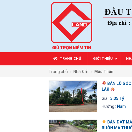
TRANG CHỦ
GIỚI THIỆU
NH
>
>
Trang chủ
Nhà Đất
Mậu Thân
BÁN LÔ GÓC
LĂK
Giá :
3.35 Tỷ
Hướng :
Nam
BÁN ĐẤT MẶT
BUÔN MA THUỘ