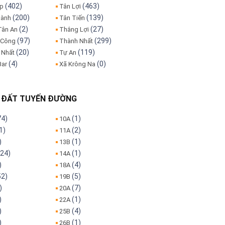
(402)
(463)
ập
Tân Lợi
(200)
(139)
hành
Tân Tiến
(2)
(27)
Tân An
Thắng Lợi
(97)
(299)
 Công
Thành Nhất
(20)
(119)
 Nhất
Tự An
(4)
(0)
Bar
Xã Krông Na
 ĐẤT TUYẾN ĐƯỜNG
74)
(1)
10A
1)
(2)
11A
)
(1)
13B
24)
(1)
14A
)
(4)
18A
52)
(5)
19B
)
(7)
20A
)
(1)
22A
)
(4)
25B
)
(1)
26B