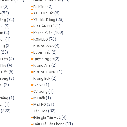
(135)
(35)
 Cư Mgar
Huyện Krông Păk
(2)
(2)
ar
Ea Kênh
(53)
(6)
ê
Xã Ea Knuếc
(32)
(23)
Đăng
Xã Hòa Đông
(5)
(1)
ơng
KĐT ÂN PHÚ
(2)
(109)
am
Khánh Xuân
(1)
(76)
roh
KOMLEO
(2)
(4)
ang
KRÔNG ANA
(25)
(2)
Buôn Trấp
(4)
(2)
 Hiệp
Quỳnh Ngọc
(4)
(2)
Phú
Krông Ana
(5)
(1)
Tiến
KRÔNG BÔNG
(3)
(2)
 Bông
Krông Buk
(2)
(1)
É
Cư Né
(1)
Cư pơng
(1)
(1)
 Năng
M'Đrăk
(1)
(31)
uân
METRO
(372)
(82)
n
Tân Hoà
(4)
Đấu giá Tân Hoà
(11)
Đấu Giá Tân Phong