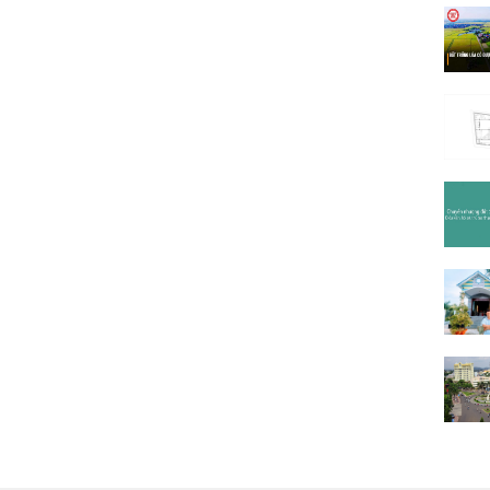
Ama K
Ama S
An Dư
Âu Cơ
(1)
B1
(13
B3
(6)
B5
Bà Tri
Bùi Hữ
Bùi Th
Buôn C
Buôn Đ
Buôn 
Buôn H
Buôn 
Buôn 
Buôn 
Buôn 
Buôn 
Cao Bá