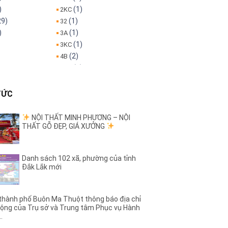
)
(1)
2KC
29)
(1)
32
)
(1)
3A
(1)
3KC
(2)
4B
(3)
5KC
(1)
6B
)
(1)
8A
TỨC
(1)
8KC
(1)
9KC
NỘI THẤT MINH PHƯƠNG – NỘI
THẤT GỖ ĐẸP, GIÁ XƯỞNG
(5)
A Dừa
(4)
(7)
h
A1
)
(4)
A11
Danh sách 102 xã, phường của tỉnh
)
(2)
A13
Đắk Lắk mới
)
(7)
A2
(6)
A4
(5)
A6
hành phố Buôn Ma Thuột thông báo địa chỉ
ộng của Trụ sở và Trung tâm Phục vụ Hành
)
(3)
A8
..
(27)
Ama Jhao