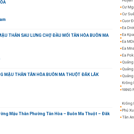
Huyện
ÒA
Cư Mg
Cư Su
Nam
Cuor 
Ea Dr
Ea Kp
 MẬU THÂN SAU LƯNG CHỢ ĐẦU MỐI TÂN HÒA BUÔN MA
Ea MD
Ea Mn
Ea Pok
c
Quảng
Quảng 
̀NG MẬU THÂN TÂN HÒA BUÔN MA THUỘT ĐĂK LĂK
Quảng 
Krông
YANG R
Krông
Phú X
đường Mậu Thân Phường Tân Hòa – Buôn Ma Thuột – Đăk
Tân A