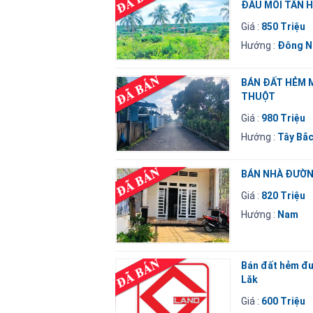
ĐẦU MỐI TÂN H
Giá :
850 Triệu
Hướng :
Đông 
BÁN ĐẤT HẺM
THUỘT
Giá :
980 Triệu
Hướng :
Tây Bắ
BÁN NHÀ ĐƯƠ
Giá :
820 Triệu
Hướng :
Nam
Bán đất hẻm 
Lăk
Giá :
600 Triệu