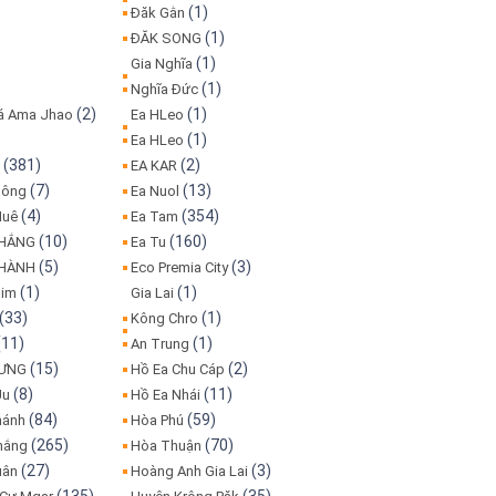
(1)
Đăk Gằn
(1)
ĐĂK SONG
(1)
Gia Nghĩa
(1)
Nghĩa Đức
(2)
(1)
iá Ama Jhao
Ea HLeo
(1)
Ea HLeo
(381)
(2)
o
EA KAR
(7)
(13)
Bông
Ea Nuol
(4)
(354)
Huê
Ea Tam
(10)
(160)
THẮNG
Ea Tu
(5)
(3)
THÀNH
Eco Premia City
(1)
(1)
lim
Gia Lai
(33)
(1)
Kông Chro
(11)
(1)
An Trung
(15)
(2)
HƯNG
Hồ Ea Chu Cáp
(8)
(11)
Ju
Hồ Ea Nhái
(84)
(59)
hánh
Hòa Phú
(265)
(70)
hắng
Hòa Thuận
(27)
(3)
uân
Hoàng Anh Gia Lai