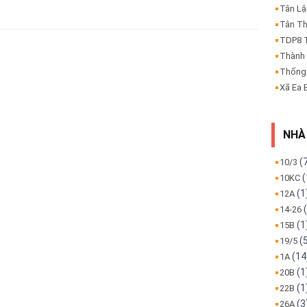
Tân L
Tân T
TDP8 
Thành
Thống
Xã Ea 
NHÀ
(
10/3
(
10KC
(1
12A
(
14-26
(1
15B
(
19/5
(14
1A
(1
20B
(1
22B
(3
26A