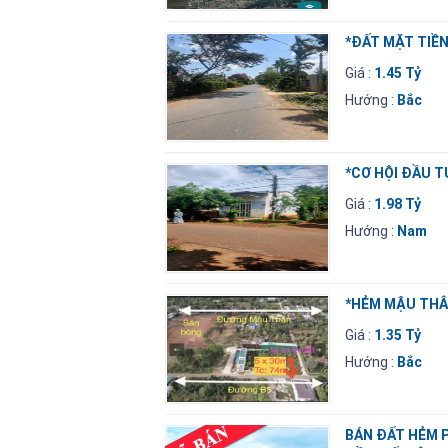
*ĐẤT MẶT TIỀ
Giá :
1.45 Tỷ
Hướng :
Bắc
*CƠ HỘI ĐẦU T
Giá :
1.98 Tỷ
Hướng :
Nam
*HẺM MẬU THÂ
Giá :
1.35 Tỷ
Hướng :
Bắc
BÁN ĐẤT HẺM