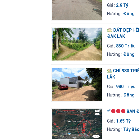
Giá :
2.9 Tỷ
Hướng :
Đông
ĐẤT ĐẸP HẺ
ĐẮK LẮK
Giá :
850 Triệu
Hướng :
Đông
CHỈ 980 TRI
LĂK
Giá :
980 Triệu
Hướng :
Đông
*”
BÁN Đ
Giá :
1.65 Tỷ
Hướng :
Tây Bắ