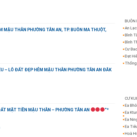
BUÔN
An Lạc
M MẬU THÂN PHƯỜNG TÂN AN, TP. BUÔN MA THUỘT,
Bình T
Bình T
Cư Ba
Đạt Hi
Thống
ỆU – LÔ ĐẤT ĐẸP HẺM MẬU THÂN PHƯỜNG TÂN AN ĐĂK
CƯ KU
Ea Bh
ẤT MẶT TIỀN MẬU THÂN – PHƯỜNG TÂN AN
”*
Ea Ktu
Ea Nin
Ea Tiê
c
Hoà H