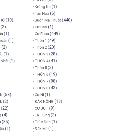
(1)
Krông Na
(6)
Tân Hoà
(10)
(440)
 HỒ
Buôn Ma Thuột
(3)
(1)
Cư Bao
(1)
(449)
ân
Cư Ebua
(1)
(49)
huận
Thôn 1
(2)
(20)
o
Thôn 2
(1)
(28)
ếu
THÔN 3
(1)
(41)
 Nhất
THÔN 4
(3)
Thôn 5
(19)
THÔN 6
(88)
THÔN 7
(43)
THÔN 8
(58)
(1)
IN
Cư Ni
(2)
(13)
ôk
ĐĂK NÔNG
(22)
(9)
r
CƯ JUT
(4)
(3)
g
Ea TLing
(35)
(1)
u
Trúc Sơn
(1)
(1)
iệp
Đăk Mil