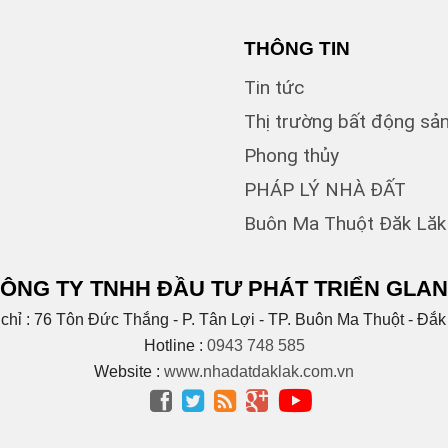
CAO 
THÔNG TIN
Cao X
Tin tức
Chính 
Chu Mạ
Thị trường bất động sả
Chu Vă
Phong thủy
Cống 
Cư bu
PHÁP LÝ NHÀ ĐẤT
Cư Jut
Buôn Ma Thuột Đăk Lăk
Cư kui
(
Cư ni
Cuôr 
ÔNG TY TNHH ĐẦU TƯ PHÁT TRIỂN GLA
(1)
D
(1)
 chỉ : 76 Tôn Đức Thắng - P. Tân Lợi - TP. Buôn Ma Thuột - Đắk
D2
(1)
D6
Hotline :
0943 748 585
Dã Tư
Website :
www.nhadatdaklak.com.vn
Dương




Duy T
ĐĂK 