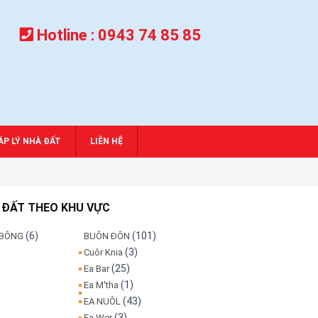
Hotline :
0943 74 85 85
́P LÝ NHÀ ĐẤT
LIÊN HỆ
 ĐẤT THEO KHU VỰC
(6)
(101)
 BÔNG
BUÔN ĐÔN
(3)
Cuôr Knia
(25)
Ea Bar
(1)
Ea M'tha
(43)
EA NUÔL
(3)
Ea Wer