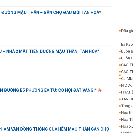
N ĐƯỜNG MẬU THÂN – GẦN CHỢ ĐẦU MỐI TÂN HOÀ*
Đấu g
Ea Ka
Ư – NHÀ 2 MẶT TIỀN ĐƯỜNG MẬU THÂN, TÂN HÒA*
Buôn 
Buôn 
CAO 
CAO 
Cư Mb
H'Dơk
N ĐƯỜNG B5 PHƯỜNG EA TU: CƠ HỘI ĐẤT VÀNG!*
HRAT
TÂN 
Tơng 
Hòa K
Hòa T
Hòa X
 PHẠM VĂN ĐỒNG THÔNG QUA HẺM MẬU THÂN GẦN CHỢ