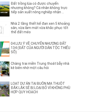
(44)
(2)
hê
Ama Pui
Đất trồng lúa có được chuyển
(3)
(2)
a
nhượng không? Cá nhân không trực
Ami Đoan
tiếp sản xuất nông nghiệp nhận ...
(8)
(2)
ơng Vương
Ân Phú
(3)
(2)
B
Nhà 2 tầng thiết kế đan xen 5 khoảng
(13)
B2
sân, vừa làm mát vừa khắc phục tốt
)
(3)
B4
thế đất méo
(1)
B7
(1)
(1)
ệu
Bạch Đằng
04 LƯU Ý VỀ CHUYỂN NHƯỢNG ĐẤT
(1)
134 (ĐẤT CỦA NGƯỜI DÂN TỘC THIỂU
(3)
u Nghĩa
Bùi Huy Bích
SỐ)
(1)
(5)
ị Xuân
BUÔN BÔNG
(1)
(1)
ư dluê
Buôn Dong
Chàng trai miền Trung thoát bẫy nhà
(26)
(46)
ất – HĐơk
BUÔN ĐÔN
kê biên nhờ một câu hỏi
(3)
(1)
Ea Nao
Buôn Hồ
(4)
(4)
rat
BUÔN HUÊ
(20)
(3)
Ju
Buôn KBu
LOẠT DỰ ÁN TẠI BUÔN MA THUỘT
ĐĂK LĂK SẼ BỊ LOẠI BỎ VÌ KHÔNG PHÙ
(1)
(4)
Ko Đung
Buôn Komleo
HỢP QUY HOẠCH
(18)
(2)
Ky
BUÔN MAP – EA PÔK
(4)
(1)
Niêng
Buôn Tara
(1)
(6)
Trấp
C
(2)
(15)
 Quát
Cao Thắng