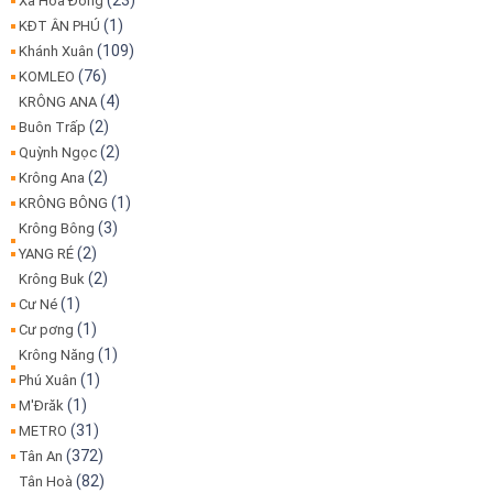
(23)
Xã Hòa Đông
(1)
KĐT ÂN PHÚ
(109)
Khánh Xuân
(76)
KOMLEO
(4)
KRÔNG ANA
(2)
Buôn Trấp
(2)
Quỳnh Ngọc
(2)
Krông Ana
(1)
KRÔNG BÔNG
(3)
Krông Bông
(2)
YANG RÉ
(2)
Krông Buk
(1)
Cư Né
(1)
Cư pơng
(1)
Krông Năng
(1)
Phú Xuân
(1)
M'Đrăk
(31)
METRO
(372)
Tân An
(82)
Tân Hoà