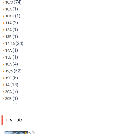
(74)
10/3
(1)
10A
(1)
10KC
(2)
11A
(1)
12A
(1)
13B
(24)
14-26
(1)
14A
(1)
15B
(4)
18A
(52)
19/5
(5)
19B
(14)
1A
(7)
20A
(1)
20B
(1)
22A
(1)
22B
(4)
25B
TIN TỨC
(3)
26A
(1)
26B
NỘI