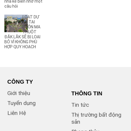
nhà kê biên nhờ một
(2)
câu hỏi
Ama Pui
(3)
Ama Sa
LOẠT DỰ
(2)
Ami Đoan
ÁN TẠI
(8)
An Dương Vương
BUÔN MA
THUỘT
(2)
Ân Phú
ĐĂK LĂK SẼ BỊ LOẠI
(3)
Âu Cơ
BỎ VÌ KHÔNG PHÙ
(2)
B
HỢP QUY HOẠCH
(1)
B1
(13)
B2
(13)
B3
(3)
B4
(6)
B5
CÔNG TY
(1)
B7
Giới thiệu
THÔNG TIN
(1)
Bà Triệu
(1)
Bạch Đằng
Tuyển dụng
Tin tức
(1)
Bùi Hữu Nghĩa
Liên Hệ
(3)
Bùi Huy Bích
Thị trường bất động
(1)
Bùi Thị Xuân
sản
(5)
BUÔN BÔNG