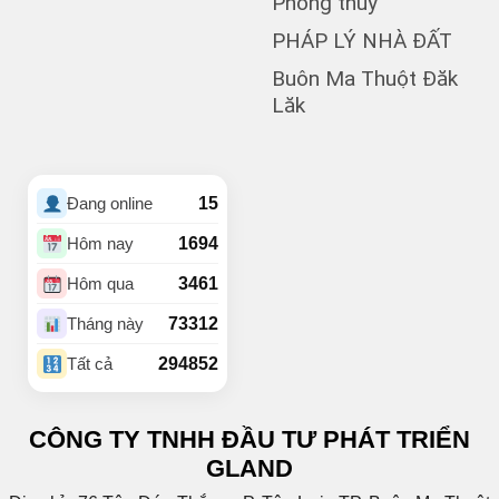
Phong thủy
(1)
Buôn Cư dluê
(1)
Buôn Dong
PHÁP LÝ NHÀ ĐẤT
Buôn Đất – HĐơk
Buôn Ma Thuột Đăk
(26)
Lăk
(46)
BUÔN ĐÔN
(3)
Buôn Ea Nao
(1)
Buôn Hồ
(4)
Buôn Hrat
15
Đang online
(4)
BUÔN HUÊ
(20)
Buôn Ju
1694
Hôm nay
(3)
Buôn KBu
3461
Hôm qua
(1)
Buôn Ko Đung
(4)
Buôn Komleo
73312
Tháng này
(18)
Buôn Ky
294852
Tất cả
BUÔN MAP – EA PÔK
(2)
(4)
Buôn Niêng
CÔNG TY TNHH ĐẦU TƯ PHÁT TRIỂN
(1)
Buôn Tara
GLAND
(1)
Buôn Trấp
(6)
C