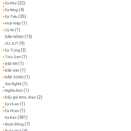
(22)
Ea Ktur
(4)
Ea Ning
(35)
Ea Tiêu
(1)
Hoà Hiệp
(1)
Cư Ni
(13)
ĐĂK NÔNG
(9)
CƯ JUT
(3)
Ea TLing
(1)
Trúc Sơn
(1)
Đăk Mil
(1)
Đăk Gằn
(1)
ĐĂK SONG
(1)
Gia Nghĩa
(1)
Nghĩa Đức
(2)
Đấu giá Ama Jhao
(1)
Ea HLeo
(1)
Ea HLeo
(381)
Ea Kao
(7)
Buôn Bông
(4)
Buôn Huê