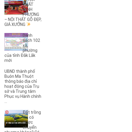
THẤT
(2)
27B
MINH
(1)
2KC
PHƯƠNG
(29)
– NỘI THẤT GỖ ĐẸP,
30/4
GIÁ XƯỞNG
(1)
32
(1)
32A
Danh
(1)
3A
sách 102
xã,
(3)
3B
phường
(1)
3KC
của tỉnh Đắk Lắk
(1)
4A
mới
(2)
4B
UBND thành phố
(1)
5A
Buôn Ma Thuột
(3)
5KC
thông báo địa chỉ
hoạt động của Trụ
(1)
6A
sở và Trung tâm
(1)
6B
Phục vụ Hành chính
(2)
6KC
...
(1)
8A
Đất trồng
(3)
8B
lúa có
(1)
8KC
được
chuyển
(1)
9A