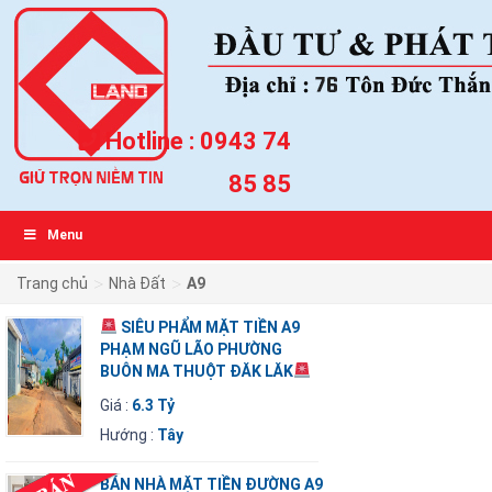
Hotline :
0943 74
85 85
Menu
>
>
Trang chủ
Nhà Đất
A9
SIÊU PHẨM MẶT TIỀN A9
PHẠM NGŨ LÃO PHƯỜNG
BUÔN MA THUỘT ĐĂK LĂK
Giá :
6.3 Tỷ
Hướng :
Tây
BÁN NHÀ MẶT TIỀN ĐƯỜNG A9