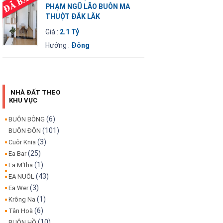
PHẠM NGŨ LÃO BUÔN MA
THUỘT ĐĂK LĂK
Giá :
2.1 Tỷ
Hướng :
Đông
NHÀ ĐẤT THEO
KHU VỰC
(6)
BUÔN BÔNG
(101)
BUÔN ĐÔN
(3)
Cuôr Knia
(25)
Ea Bar
(1)
Ea M'tha
(43)
EA NUÔL
(3)
Ea Wer
(1)
Krông Na
(6)
Tân Hoà
(10)
BUÔN HỒ