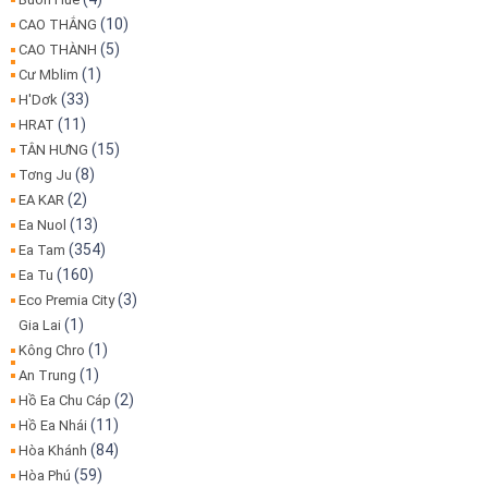
(10)
CAO THẮNG
(5)
CAO THÀNH
(1)
Cư Mblim
(33)
H'Dơk
(11)
HRAT
(15)
TÂN HƯNG
(8)
Tơng Ju
(2)
EA KAR
(13)
Ea Nuol
(354)
Ea Tam
(160)
Ea Tu
(3)
Eco Premia City
(1)
Gia Lai
(1)
Kông Chro
(1)
An Trung
(2)
Hồ Ea Chu Cáp
(11)
Hồ Ea Nhái
(84)
Hòa Khánh
(59)
Hòa Phú