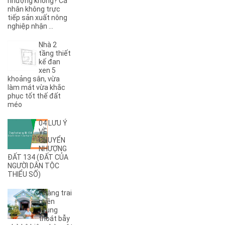
nhượng không? Cá
(1)
9KC
nhân không trực
(7)
A
tiếp sản xuất nông
nghiệp nhận ...
(5)
A Dừa
(4)
A Tranh
Nhà 2
(7)
A1
tầng thiết
(3)
kế đan
A10
xen 5
(4)
A11
khoảng sân, vừa
(6)
A12
làm mát vừa khắc
phục tốt thế đất
(2)
A13
méo
(1)
A14
(7)
A2
04 LƯU Ý
(5)
A3
VỀ
CHUYỂN
(6)
A4
NHƯỢNG
(8)
A5
ĐẤT 134 (ĐẤT CỦA
NGƯỜI DÂN TỘC
(5)
A6
THIỂU SỐ)
(17)
A7
(3)
A8
Chàng trai
(2)
A9
miền
Trung
(27)
Ama Jhao
thoát bẫy
(44)
Ama Khê