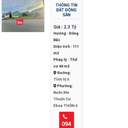
THÔNG TIN
BẤT ĐỘNG
SẢN
Giá :
2.3 Tỷ
Hướng :
Đông
Bắc
Diện tích :
111
m2
Pháp lý :
Thổ
cư 60 m2
Đường:
Tỉnh lộ 5
Phường:
Buôn Ma
Thuột
Cư
Ebua
THÔN 4
094