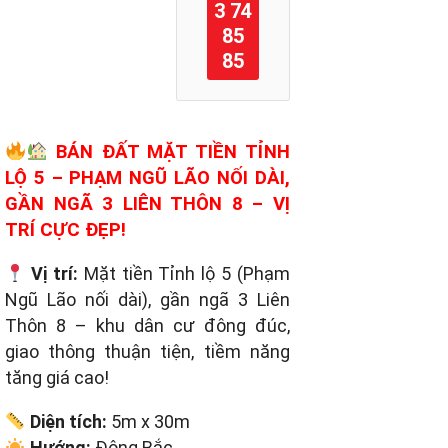
3 74
85
85
BÁN ĐẤT MẶT TIỀN TỈNH
LỘ 5 – PHẠM NGŨ LÃO NỐI DÀI,
GẦN NGÃ 3 LIÊN THÔN 8 – VỊ
TRÍ CỰC ĐẸP!
Vị trí:
Mặt tiền Tỉnh lộ 5 (Phạm
Ngũ Lão nối dài), gần ngã 3 Liên
Thôn 8 – khu dân cư đông đúc,
giao thông thuận tiện, tiềm năng
tăng giá cao!
Diện tích:
5m x 30m
Hướng:
Đông Bắc