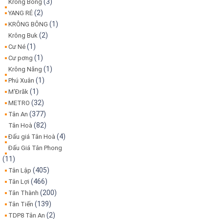
(3)
Krông Bông
(2)
YANG RÉ
(1)
KRÔNG BÔNG
(2)
Krông Buk
(1)
Cư Né
(1)
Cư pơng
(1)
Krông Năng
(1)
Phú Xuân
(1)
M'Đrăk
(32)
METRO
(377)
Tân An
(82)
Tân Hoà
(4)
Đấu giá Tân Hoà
Đấu Giá Tân Phong
(11)
(405)
Tân Lập
(466)
Tân Lợi
(200)
Tân Thành
(139)
Tân Tiến
(2)
TDP8 Tân An