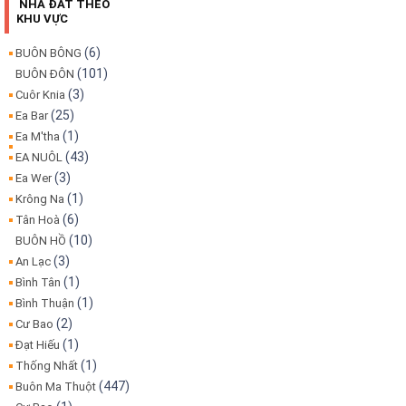
NHÀ ĐẤT THEO
KHU VỰC
(6)
BUÔN BÔNG
(101)
BUÔN ĐÔN
(3)
Cuôr Knia
(25)
Ea Bar
(1)
Ea M'tha
(43)
EA NUÔL
(3)
Ea Wer
(1)
Krông Na
(6)
Tân Hoà
(10)
BUÔN HỒ
(3)
An Lạc
(1)
Bình Tân
(1)
Bình Thuận
(2)
Cư Bao
(1)
Đạt Hiếu
(1)
Thống Nhất
(447)
Buôn Ma Thuột