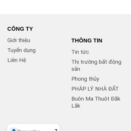
B1
(13)
B2
(13)
B3
(3)
B4
(6)
B5
CÔNG TY
(1)
B7
Giới thiệu
THÔNG TIN
(1)
Bà Triệu
(1)
Bạch Đằng
Tuyển dụng
Tin tức
(1)
Bùi Hữu Nghĩa
Liên Hệ
(3)
Bùi Huy Bích
Thị trường bất động
(1)
Bùi Thị Xuân
sản
(5)
BUÔN BÔNG
Phong thủy
(1)
Buôn Cư dluê
(1)
Buôn Dong
PHÁP LÝ NHÀ ĐẤT
Buôn Đất – HĐơk
Buôn Ma Thuột Đăk
(26)
Lăk
(46)
BUÔN ĐÔN
(3)
Buôn Ea Nao
(1)
Buôn Hồ
(4)
Buôn Hrat