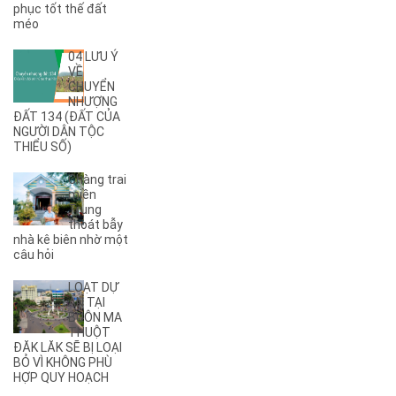
phục tốt thế đất
(2)
A13
méo
(1)
A14
(7)
A2
04 LƯU Ý
(5)
A3
VỀ
CHUYỂN
(6)
A4
NHƯỢNG
(8)
A5
ĐẤT 134 (ĐẤT CỦA
NGƯỜI DÂN TỘC
(5)
A6
THIỂU SỐ)
(17)
A7
(3)
A8
Chàng trai
(2)
A9
miền
Trung
(27)
Ama Jhao
thoát bẫy
(44)
Ama Khê
nhà kê biên nhờ một
(2)
câu hỏi
Ama Pui
(3)
Ama Sa
LOẠT DỰ
(2)
Ami Đoan
ÁN TẠI
(8)
An Dương Vương
BUÔN MA
THUỘT
(3)
Ân Phú
ĐĂK LĂK SẼ BỊ LOẠI
(3)
Âu Cơ
BỎ VÌ KHÔNG PHÙ
(2)
B
HỢP QUY HOẠCH
(1)