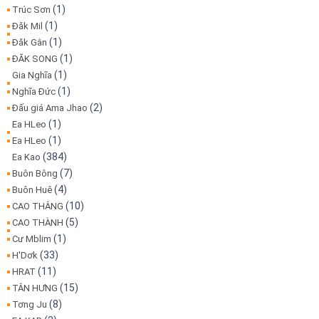
(1)
Trúc Sơn
(1)
Đăk Mil
(1)
Đăk Gằn
(1)
ĐĂK SONG
(1)
Gia Nghĩa
(1)
Nghĩa Đức
(2)
Đấu giá Ama Jhao
(1)
Ea HLeo
(1)
Ea HLeo
(384)
Ea Kao
(7)
Buôn Bông
(4)
Buôn Huê
(10)
CAO THẮNG
(5)
CAO THÀNH
(1)
Cư Mblim
(33)
H'Dơk
(11)
HRAT
(15)
TÂN HƯNG
(8)
Tơng Ju