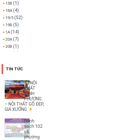
(1)
15B
(4)
18A
(52)
19/5
(5)
19B
(14)
1A
(7)
20A
(1)
20B
(1)
22A
(1)
22B
(4)
25B
TIN TỨC
(3)
26A
(1)
26B
NỘI
THẤT
(3)
27B
MINH
(1)
2KC
PHƯƠNG
(29)
– NỘI THẤT GỖ ĐẸP,
30/4
GIÁ XƯỞNG
(1)
32
(1)
32A
Danh
(1)
3A
sách 102
xã,
(3)
3B
phường
(1)
3KC