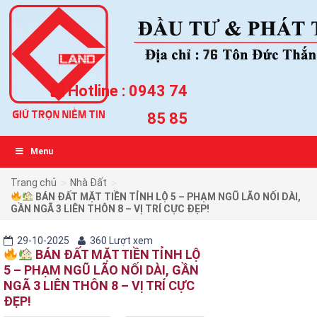
Hotline :
0943 74
85 85
Menu
>
>
Trang chủ
Nhà Đất
BÁN ĐẤT MẶT TIỀN TỈNH LỘ 5 – PHẠM NGŨ LÃO NỐI DÀI,
GẦN NGÃ 3 LIÊN THÔN 8 – VỊ TRÍ CỰC ĐẸP!
29-10-2025
360 Lượt xem
BÁN ĐẤT MẶT TIỀN TỈNH LỘ
5 – PHẠM NGŨ LÃO NỐI DÀI, GẦN
NGÃ 3 LIÊN THÔN 8 – VỊ TRÍ CỰC
ĐẸP!