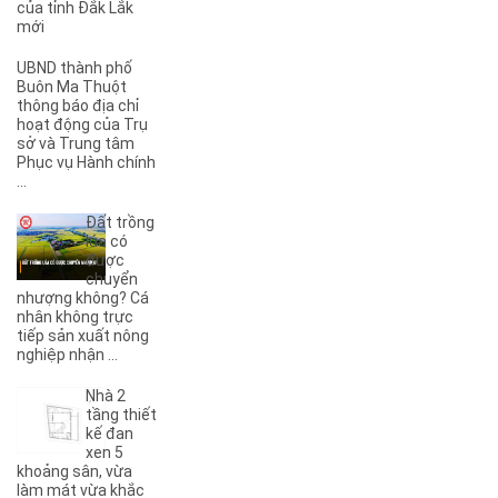
của tỉnh Đắk Lắk
(1)
4A
mới
(2)
4B
UBND thành phố
(1)
5A
Buôn Ma Thuột
(3)
5KC
thông báo địa chỉ
hoạt động của Trụ
(1)
6A
sở và Trung tâm
(1)
6B
Phục vụ Hành chính
(2)
6KC
...
(1)
8A
Đất trồng
(3)
8B
lúa có
(1)
8KC
được
chuyển
(1)
9A
nhượng không? Cá
(1)
9KC
nhân không trực
(7)
A
tiếp sản xuất nông
nghiệp nhận ...
(5)
A Dừa
(4)
A Tranh
Nhà 2
(7)
A1
tầng thiết
(3)
kế đan
A10
xen 5
(4)
A11
khoảng sân, vừa
(6)
A12
làm mát vừa khắc