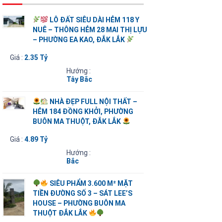
LÔ ĐẤT SIÊU DÀI HẺM 118 Y
NUÊ – THÔNG HẺM 28 MAI THỊ LỰU
– PHƯỜNG EA KAO, ĐẮK LẮK
Giá :
2.35 Tỷ
Hướng :
Tây Bắc
NHÀ ĐẸP FULL NỘI THẤT –
HẺM 184 ĐỒNG KHỞI, PHƯỜNG
BUÔN MA THUỘT, ĐẮK LẮK
Giá :
4.89 Tỷ
Hướng :
Bắc
SIÊU PHẨM 3.600 M² MẶT
TIỀN ĐƯỜNG SỐ 3 – SÁT LEE’S
HOUSE – PHƯỜNG BUÔN MA
THUỘT ĐẮK LẮK