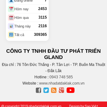
7
Đang online
(4)
BUÔN HUÊ
(22)
Buôn Ju
2453
Hôm nay
(3)
Buôn KBu
3115
Hôm qua
(1)
Buôn Ko Đung
(4)
Buôn Komleo
2116
Tháng này
(18)
Buôn Ky
309365
Tất cả
BUÔN MAP – EA PÔK
(2)
(4)
Buôn Niêng
CÔNG TY TNHH ĐẦU TƯ PHÁT TRIỂN
(1)
Buôn Tara
GLAND
(1)
Buôn Trấp
(6)
C
Địa chỉ : 76 Tôn Đức Thắng - P. Tân Lợi - TP. Buôn Ma Thuột
(2)
Cao Bá Quát
- Đắk Lắk
(15)
Cao Thắng
Hotline :
0943 748 585
(5)
CAO THÀNH
Website :
www.nhadatdaklak.com.vn
Cao tốc Bmt – Nha




Trang
(1)
(3)
Cao Xuân Huy
(1)
Chế Lan Viên
@ copyright 2019 nhadatdaklak.com.vn
Design by Sao Việt