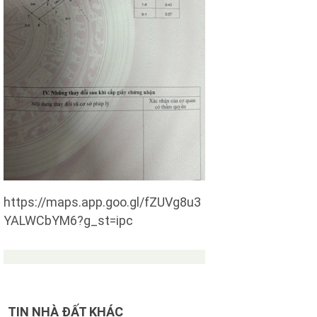
https://maps.app.goo.gl/fZUVg8u3
YALWCbYM6?g_st=ipc
TIN NHÀ ĐẤT KHÁC