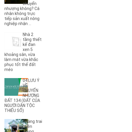
chuyển
(1)
9A
nhượng không? Cá
(1)
9KC
nhân không trực
(7)
A
tiếp sản xuất nông
nghiệp nhận ...
(5)
A Dừa
(4)
A Tranh
Nhà 2
(7)
A1
tầng thiết
(3)
kế đan
A10
xen 5
(4)
A11
khoảng sân, vừa
(6)
A12
làm mát vừa khắc
phục tốt thế đất
(2)
A13
méo
(1)
A14
(7)
A2
04 LƯU Ý
(5)
A3
VỀ
CHUYỂN
(6)
A4
NHƯỢNG
(8)
A5
ĐẤT 134 (ĐẤT CỦA
NGƯỜI DÂN TỘC
(5)
A6
THIỂU SỐ)
(17)
A7
(3)
A8
Chàng trai
(2)
A9
miền
Trung