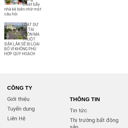
(27)
Ama Jhao
thoát bẫy
(44)
Ama Khê
nhà kê biên nhờ một
(2)
câu hỏi
Ama Pui
(3)
Ama Sa
LOẠT DỰ
(2)
Ami Đoan
ÁN TẠI
(8)
An Dương Vương
BUÔN MA
THUỘT
(2)
Ân Phú
ĐĂK LĂK SẼ BỊ LOẠI
(3)
Âu Cơ
BỎ VÌ KHÔNG PHÙ
(2)
B
HỢP QUY HOẠCH
(1)
B1
(13)
B2
(13)
B3
(3)
B4
(6)
B5
CÔNG TY
(1)
B7
Giới thiệu
THÔNG TIN
(1)
Bà Triệu
(1)
Bạch Đằng
Tuyển dụng
Tin tức
(1)
Bùi Hữu Nghĩa
Liên Hệ
(3)
Bùi Huy Bích
Thị trường bất động
(1)
Bùi Thị Xuân
sản