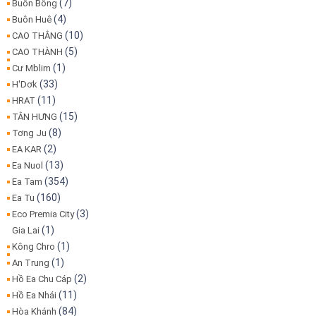
(7)
Buôn Bông
(4)
Buôn Huê
(10)
CAO THẮNG
(5)
CAO THÀNH
(1)
Cư Mblim
(33)
H'Dơk
(11)
HRAT
(15)
TÂN HƯNG
(8)
Tơng Ju
(2)
EA KAR
(13)
Ea Nuol
(354)
Ea Tam
(160)
Ea Tu
(3)
Eco Premia City
(1)
Gia Lai
(1)
Kông Chro
(1)
An Trung
(2)
Hồ Ea Chu Cáp
(11)
Hồ Ea Nhái
(84)
Hòa Khánh