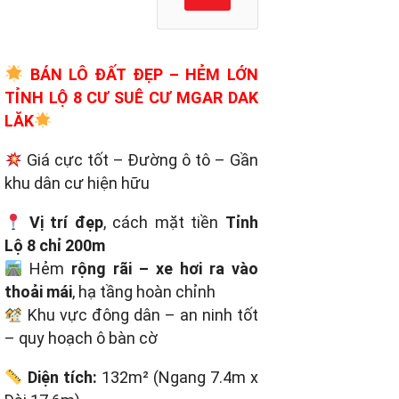
BÁN LÔ ĐẤT ĐẸP – HẺM LỚN
TỈNH LỘ 8 CƯ SUÊ CƯ MGAR DAK
LĂK
Giá cực tốt – Đường ô tô – Gần
khu dân cư hiện hữu
Vị trí đẹp
, cách mặt tiền
Tỉnh
Lộ 8 chỉ 200m
Hẻm
rộng rãi – xe hơi ra vào
thoải mái
, hạ tầng hoàn chỉnh
Khu vực đông dân – an ninh tốt
– quy hoạch ô bàn cờ
Diện tích:
132m² (Ngang 7.4m x