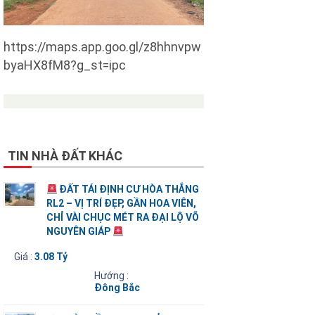
https://maps.app.goo.gl/z8hhnvpw
byaHX8fM8?g_st=ipc
TIN NHÀ ĐẤT KHÁC
ĐẤT TÁI ĐỊNH CƯ HÒA THẮNG
RL2 – VỊ TRÍ ĐẸP, GẦN HOA VIÊN,
CHỈ VÀI CHỤC MÉT RA ĐẠI LỘ VÕ
NGUYÊN GIÁP
Giá :
3.08 Tỷ
Hướng :
Đông Bắc