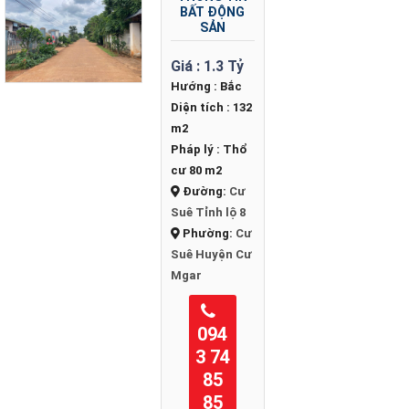
BẤT ĐỘNG
SẢN
Giá :
1.3 Tỷ
Hướng :
Bắc
Diện tích :
132
m2
Pháp lý :
Thổ
cư 80 m2
Đường:
Cư
Suê
Tỉnh lộ 8
Phường:
Cư
Suê
Huyện Cư
Mgar
094
3 74
85
85