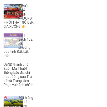
(3)
26A
(1)
26B
NỘI
THẤT
(2)
27B
MINH
(1)
2KC
PHƯƠNG
(29)
– NỘI THẤT GỖ ĐẸP,
30/4
GIÁ XƯỞNG
(1)
32
(1)
32A
Danh
(1)
3A
sách 102
xã,
(3)
3B
phường
(1)
3KC
của tỉnh Đắk Lắk
(1)
4A
mới
(2)
4B
UBND thành phố
(1)
5A
Buôn Ma Thuột
(3)
5KC
thông báo địa chỉ
hoạt động của Trụ
(1)
6A
sở và Trung tâm
(1)
6B
Phục vụ Hành chính
(2)
6KC
...
(1)
8A
Đất trồng
(3)
8B
lúa có
(1)
8KC
được