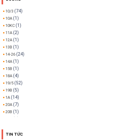
(74)
10/3
(1)
10A
(1)
10KC
(2)
11A
(1)
12A
(1)
13B
(24)
14-26
(1)
14A
(1)
15B
(4)
18A
(52)
19/5
(5)
19B
(14)
1A
(7)
20A
(1)
20B
(1)
22A
(1)
22B
(4)
25B
TIN TỨC