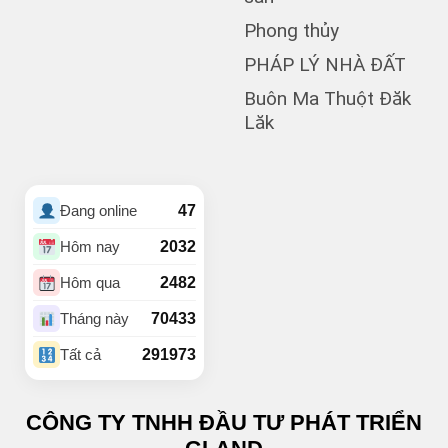
(5)
BUÔN BÔNG
Phong thủy
(1)
Buôn Cư dluê
(1)
Buôn Dong
PHÁP LÝ NHÀ ĐẤT
Buôn Đất – HĐơk
Buôn Ma Thuột Đăk
(26)
Lăk
(46)
BUÔN ĐÔN
(3)
Buôn Ea Nao
(1)
Buôn Hồ
(4)
Buôn Hrat
47
Đang online
(4)
BUÔN HUÊ
(20)
Buôn Ju
2032
Hôm nay
(3)
Buôn KBu
2482
Hôm qua
(1)
Buôn Ko Đung
(4)
Buôn Komleo
70433
Tháng này
(18)
Buôn Ky
291973
Tất cả
BUÔN MAP – EA PÔK
(2)
(4)
Buôn Niêng
CÔNG TY TNHH ĐẦU TƯ PHÁT TRIỂN
(1)
Buôn Tara