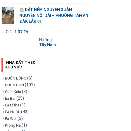
ĐẤT HẺM NGUYỄN XUÂN
NGUYÊN NỐI DÀI – PHƯỜNG TÂN AN
ĐẮK LẮK
Giá :
1.37 Tỷ
Hướng :
Tây Nam
NHÀ ĐẤT THEO
KHU VỰC
(6)
BUÔN BÔNG
(101)
BUÔN ĐÔN
(3)
Cuôr Knia
(25)
Ea Bar
(1)
Ea M'tha
(43)
EA NUÔL
(3)
Ea Wer
(1)
Krông Na