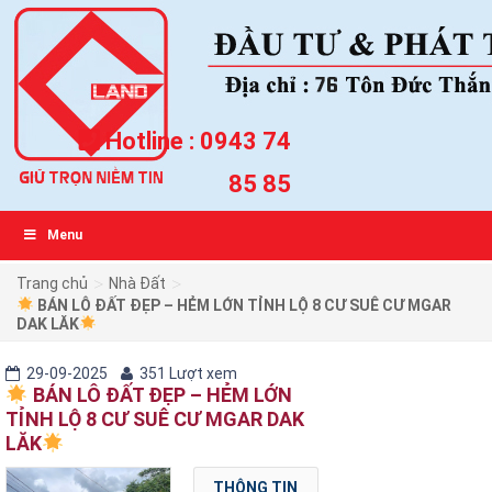
Hotline :
0943 74
85 85
Menu
>
>
Trang chủ
Nhà Đất
BÁN LÔ ĐẤT ĐẸP – HẺM LỚN TỈNH LỘ 8 CƯ SUÊ CƯ MGAR
DAK LĂK
29-09-2025
351 Lượt xem
BÁN LÔ ĐẤT ĐẸP – HẺM LỚN
TỈNH LỘ 8 CƯ SUÊ CƯ MGAR DAK
LĂK
THÔNG TIN