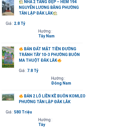
NHÀ 2 TẦNG ĐẸP – HẺM 194
NGUYỄN LƯƠNG BẰNG PHƯỜNG
TÂN LẬP ĐĂK LĂK
Giá :
2.8 Tỷ
Hướng :
Tây Nam
BÁN ĐẤT MẶT TIỀN ĐƯỜNG
TRÁNH TÂY 10-3 PHƯỜNG BUÔN
MA THUỘT ĐĂK LĂK
Giá :
7.8 Tỷ
Hướng :
Đông Nam
BÁN 2 LÔ LIỀN KỀ BUÔN KOMLEO
PHƯỜNG TÂN LẬP ĐĂK LĂK
Giá :
580 Triệu
Hướng :
Tây