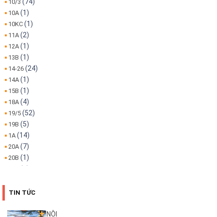
(74)
10/3
(1)
10A
(1)
10KC
(2)
11A
(1)
12A
(1)
13B
(24)
14-26
(1)
14A
(1)
15B
(4)
18A
(52)
19/5
(5)
19B
(14)
1A
(7)
20A
(1)
20B
(1)
22A
(1)
22B
(4)
25B
TIN TỨC
(3)
26A
(1)
26B
NỘI