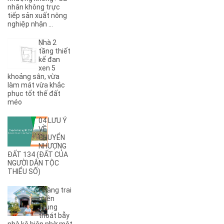
(1)
9KC
nhân không trực
(7)
A
tiếp sản xuất nông
nghiệp nhận ...
(5)
A Dừa
(4)
A Tranh
Nhà 2
(7)
A1
tầng thiết
(3)
kế đan
A10
xen 5
(4)
A11
khoảng sân, vừa
(6)
A12
làm mát vừa khắc
phục tốt thế đất
(2)
A13
méo
(1)
A14
(7)
A2
04 LƯU Ý
(5)
A3
VỀ
CHUYỂN
(6)
A4
NHƯỢNG
(8)
A5
ĐẤT 134 (ĐẤT CỦA
NGƯỜI DÂN TỘC
(5)
A6
THIỂU SỐ)
(17)
A7
(3)
A8
Chàng trai
(2)
A9
miền
Trung
(27)
Ama Jhao
thoát bẫy
(44)
Ama Khê