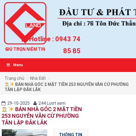
Hotline :
0943 74
85 85
Menu
>
>
Trang chủ
Nhà Đất
BÁN NHÀ GÓC 2 MẶT TIỀN 253 NGUYỄN VĂN CỪ PHƯỜNG
TÂN LẬP ĐẮK LẮK
29-10-2025
244 Lượt xem
BÁN NHÀ GÓC 2 MẶT TIỀN
253 NGUYỄN VĂN CỪ PHƯỜNG
TÂN LẬP ĐẮK LẮK
THÔNG TIN