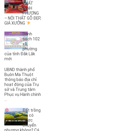
THẤT
(2)
27B
MINH
(1)
2KC
PHƯƠNG
(29)
– NỘI THẤT GỖ ĐẸP,
30/4
GIÁ XƯỞNG
(1)
32
(1)
32A
Danh
(1)
3A
sách 102
xã,
(3)
3B
phường
(1)
3KC
của tỉnh Đắk Lắk
(1)
4A
mới
(2)
4B
UBND thành phố
(1)
5A
Buôn Ma Thuột
(3)
5KC
thông báo địa chỉ
hoạt động của Trụ
(1)
6A
sở và Trung tâm
(1)
6B
Phục vụ Hành chính
(2)
6KC
...
(1)
8A
Đất trồng
(3)
8B
lúa có
(1)
8KC
được
chuyển
(1)
9A
nhượng không? Cá