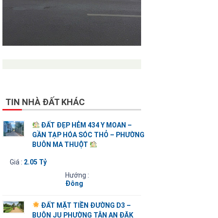
TIN NHÀ ĐẤT KHÁC
ĐẤT ĐẸP HẺM 434 Y MOAN –
GẦN TẠP HÓA SÓC THỎ – PHƯỜNG
BUÔN MA THUỘT
Giá :
2.05 Tỷ
Hướng :
Đông
ĐẤT MẶT TIỀN ĐƯỜNG D3 –
BUÔN JU PHƯỜNG TÂN AN ĐĂK