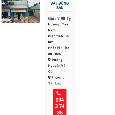
BẤT ĐỘNG
SẢN
Giá :
7.98 Tỷ
Hướng :
Tây
Nam
Diện tích :
95
m2
Pháp lý :
Thổ
cư 100%
Đường:
Nguyễn Văn
Cừ
Phường:
Tân Lập
094
3 74
85