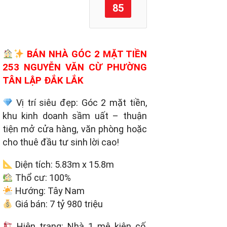
85
BÁN NHÀ GÓC 2 MẶT TIỀN
253 NGUYỄN VĂN CỪ PHƯỜNG
TÂN LẬP ĐẮK LẮK
Vị trí siêu đẹp: Góc 2 mặt tiền,
khu kinh doanh sầm uất – thuận
tiện mở cửa hàng, văn phòng hoặc
cho thuê đầu tư sinh lời cao!
Diện tích: 5.83m x 15.8m
Thổ cư: 100%
Hướng: Tây Nam
Giá bán: 7 tỷ 980 triệu
Hiện trạng: Nhà 1 mê kiên cố,