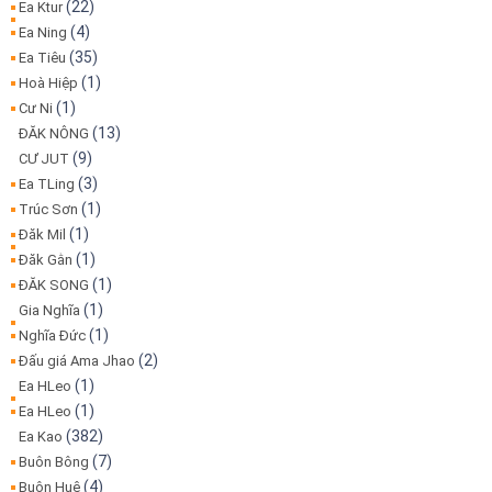
(22)
Ea Ktur
(4)
Ea Ning
(35)
Ea Tiêu
(1)
Hoà Hiệp
(1)
Cư Ni
(13)
ĐĂK NÔNG
(9)
CƯ JUT
(3)
Ea TLing
(1)
Trúc Sơn
(1)
Đăk Mil
(1)
Đăk Gằn
(1)
ĐĂK SONG
(1)
Gia Nghĩa
(1)
Nghĩa Đức
(2)
Đấu giá Ama Jhao
(1)
Ea HLeo
(1)
Ea HLeo
(382)
Ea Kao
(7)
Buôn Bông
(4)
Buôn Huê