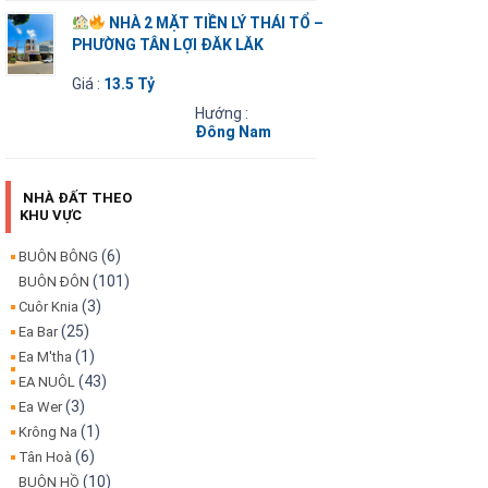
NHÀ 2 MẶT TIỀN LÝ THÁI TỔ –
PHƯỜNG TÂN LỢI ĐĂK LĂK
Giá :
13.5 Tỷ
Hướng :
Đông Nam
NHÀ ĐẤT THEO
KHU VỰC
(6)
BUÔN BÔNG
(101)
BUÔN ĐÔN
(3)
Cuôr Knia
(25)
Ea Bar
(1)
Ea M'tha
(43)
EA NUÔL
(3)
Ea Wer
(1)
Krông Na
(6)
Tân Hoà
(10)
BUÔN HỒ