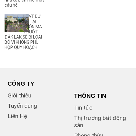
nhà kê biên nhờ một
(2)
câu hỏi
Ama Pui
(3)
Ama Sa
LOẠT DỰ
(2)
Ami Đoan
ÁN TẠI
(8)
An Dương Vương
BUÔN MA
THUỘT
(3)
Ân Phú
ĐĂK LĂK SẼ BỊ LOẠI
(3)
Âu Cơ
BỎ VÌ KHÔNG PHÙ
(2)
B
HỢP QUY HOẠCH
(1)
B1
(13)
B2
(13)
B3
(3)
B4
(6)
B5
CÔNG TY
(1)
B7
Giới thiệu
THÔNG TIN
(1)
Bà Triệu
(1)
Bạch Đằng
Tuyển dụng
Tin tức
(1)
Bùi Hữu Nghĩa
Liên Hệ
(3)
Bùi Huy Bích
Thị trường bất động
(1)
Bùi Thị Xuân
sản
(5)
BUÔN BÔNG
Phong thủy