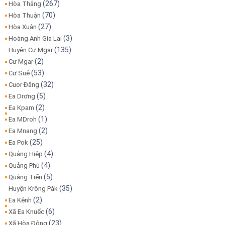
(267)
Hòa Thắng
(70)
Hòa Thuận
(27)
Hòa Xuân
(3)
Hoàng Anh Gia Lai
(135)
Huyện Cư Mgar
(2)
Cư Mgar
(53)
Cư Suê
(32)
Cuor Đăng
(5)
Ea Drơng
(2)
Ea Kpam
(1)
Ea MDroh
(2)
Ea Mnang
(25)
Ea Pok
(4)
Quảng Hiệp
(4)
Quảng Phú
(5)
Quảng Tiến
(35)
Huyện Krông Păk
(2)
Ea Kênh
(6)
Xã Ea Knuếc
(23)
Xã Hòa Đông